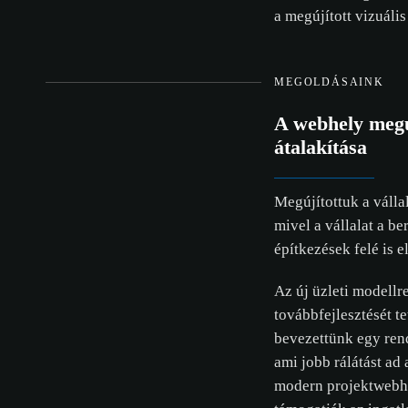
szabál
a megújított vizuális
ÖSSZES ELF
MEGOLDÁSAINK
A webhely megúj
átalakítása
Megújítottuk a vállal
mivel a vállalat a be
építkezések felé is 
Az új üzleti modellre
továbbfejlesztését t
bevezettünk egy rend
ami jobb rálátást ad 
modern projektwebhe