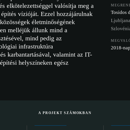
s elkötelezettséggel valósítja meg a
MEGREN
Tosidos d
építés vízióját. Ezzel hozzájárulnak
Ljubljan
 közösségek életminőségének
Szlovéni
ben melléjük állunk mind a
sztésével, mind pedig az
MEGVALÓ
lógiai infrastruktúra
2018-nap
és karbantartásával, valamint az IT-
építési helyszíneken egész
A PROJEKT SZÁMOKBAN