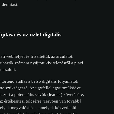
yzatot.
 identitást.
OGADÁSA
CSAK A SZÜKSÉGESEK ELFOGADÁSA
ítása és az üzlet digitális
ati webhelyet és frissítettük az arculatot,
ruházók számára nyújtott kivitelezésről a piaci
elmozdult.
 történő átállás a belső digitális folyamatok
ette szükségessé. Az ügyféllel együttműködve
szert a potenciális vevők (leadek) követésére,
az értékesítési tölcsérre. Tervben van továbbá
lyek megvalósítása, amelyek közvetlenül