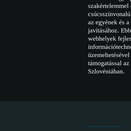
szakértelemmel é
csúcsszínvonalú 
az egyének és a
javításához. Eb
webhelyek fejle
információtechno
üzemeltetésével 
támogatással az 
Szlovéniában.