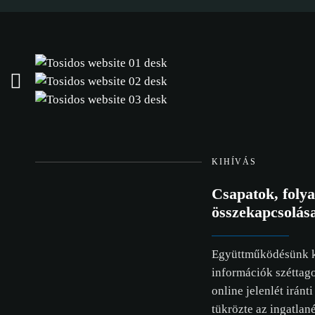
KIHÍVÁS
Csapatok, foly
összekapcsolás
Együttműködésünk ke
információk széttago
online jelenlét irán
tükrözte az ingatlané