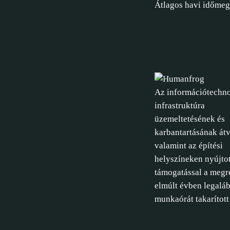
Átlagos havi időmeg
Az információtechno
infrastruktúra
üzemeltetésének és
karbantartásának átv
valamint az építési
helyszíneken nyújtot
támogatással a megr
elmúlt évben legalá
munkaórát takarított