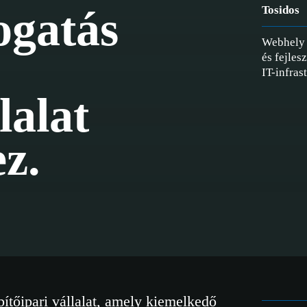
ogatás
Tosidos
Webhely 
és fejles
IT-infras
lalat
z.
ítőipari vállalat, amely kiemelkedő