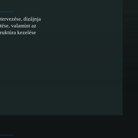
tervezése, dizájnja
ztése, valamint az
truktúra kezelése