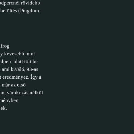
dpercnél rövidebb
betöltés (Pingdom
y kevesebb mint
perc alatt tölt be
 ami kiváló, 93-as
st eredményez. Így a
 már az első
ban, várakozás nélkül
lményben
nek.