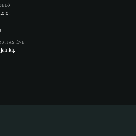
DELŐ
.o.o.
a
a
SÍTÁS ÉVE
jainkig