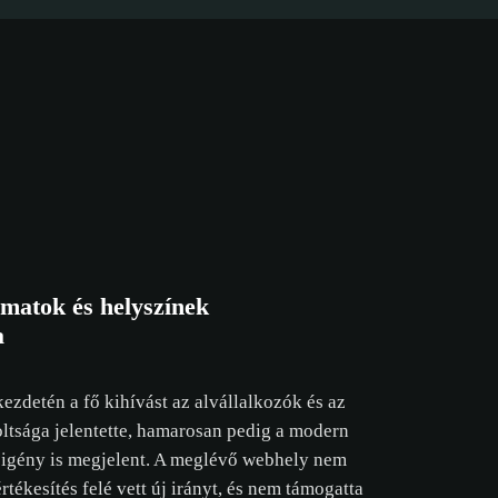
amatok és helyszínek
a
zdetén a fő kihívást az alvállalkozók és az
ltsága jelentette, hamarosan pedig a modern
ti igény is megjelent. A meglévő webhely nem
sütikre vonat
rtékesítés felé vett új irányt, és nem támogatta