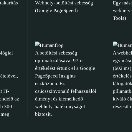
takarítás
Webhely-betöltési sebesség
Egy máso
(Google PageSpeed)
webhely-
Tools)
lógiai
A betöltési sebesség
A webhel
optimalizálásával 97-es
egy másod
értékelést értünk el a Google
(602 ms),
ételével,
PageSpeed Insights
értékelé
eszközben. Ez
látogatók
t IT-
csúcsszínvonalú felhasználói
pillanat
endelő az
élményt és kiemelkedő
kiváló é
bb 300
webhely-hatékonyságot
részesül
 meg.
biztosít.