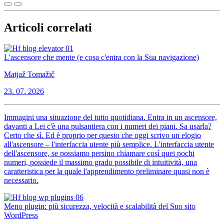
Articoli correlati
L'ascensore che mente (e cosa c'entra con la Sua navigazione)
Matjaž Tomažič
23. 07. 2026
Immagini una situazione del tutto quotidiana. Entra in un ascensore,
davanti a Lei c'è una pulsantiera con i numeri dei piani. Sa usarla?
Certo che sì. Ed è proprio per questo che oggi scrivo un elogio
all'ascensore – l'interfaccia utente più semplice. L'interfaccia utente
dell'ascensore, se possiamo persino chiamare così quei pochi
numeri, possiede il massimo grado possibile di intuitività, una
caratteristica per la quale l'apprendimento preliminare quasi non è
necessario.
Meno plugin: più sicurezza, velocità e scalabilità del Suo sito
WordPress