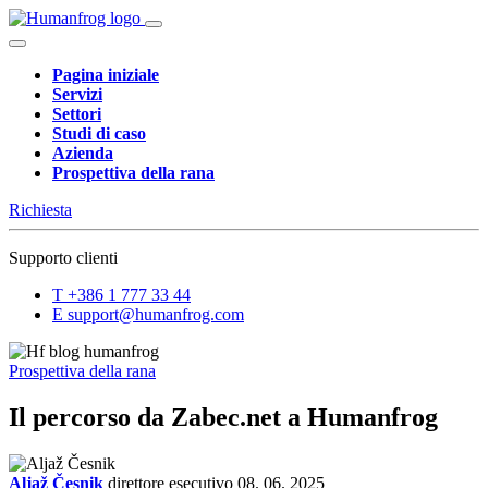
Pagina iniziale
Servizi
Settori
Studi di caso
Azienda
Prospettiva della rana
Richiesta
Supporto clienti
T
+386 1 777 33 44
E
support@humanfrog.com
Prospettiva della rana
Il percorso da Zabec.net a Humanfrog
Aljaž Česnik
direttore esecutivo
08. 06. 2025