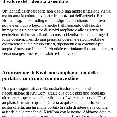
Il valore dell’identità aziendale
Un’identità aziendale forte non è solo una rappresentazione visiva,
ma incarna la cultura, i valori e le ambizioni dell’azienda. Per
Humanfrog, il rebranding non ha significato soltanto un nuovo
nome e un nuovo logo, ma anche l’allineamento della nostra
immagine a un perimetro di servizi ampliato e alle esigenze in
evoluzione dei nostri clienti. La nostra identità aziendale funge da
forza coesiva, creando una presenza coerente e riconoscibile e
costruendo fiducia presso clienti, dipendenti e la comunità più
ampia. Attraverso l’identità aziendale esprimiamo il nostro impegno
verso una gestione responsabile e l’innovazione.
Acquisizione di KiviCom: ampliamento della
portata e confronto con nuove sfide
Una parte significativa della nostra trasformazione è stata
l’acquisizione di KiviCom, grazie alla quale abbiamo acquisito
ulteriore competenza nello sviluppo software e nei servizi IT ed
ampliato le nostre capacità. Questa acquisizione ha rafforzato la
nostra offerta, ma ha anche portato la sfida di integrare la cultura
aziendale e le pratiche di KiviCom con le nostre. Abbiamo dovuto
unire due team e definire un’identità unitaria per i partner esistenti,