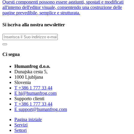
Questi componenti possono essere aggiunti, spostati e modificati
all'interno dell'editor visuale, consentendo una costruzione delle
pagine prevedibile, semplice e strutturata.
Si iscriva alla nostra newsletter
Ci segua
Humanfrog d.o.o.
Dunajska cesta 5,
1000 Ljubljana
Slovenia
T
+386 1 777 33 44
E
hi@humanfrog.com
Supporto clienti
T
+386 1 777 33 44
E
support@humanfrog.com
Pagina iniziale
Servizi
Settori