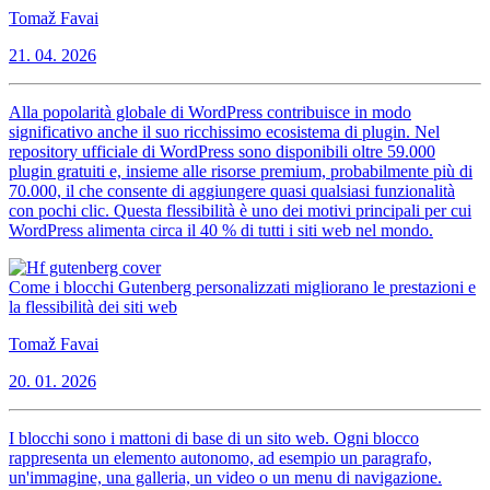
Tomaž Favai
21. 04. 2026
Alla popolarità globale di WordPress contribuisce in modo
significativo anche il suo ricchissimo ecosistema di plugin. Nel
repository ufficiale di WordPress sono disponibili oltre 59.000
plugin gratuiti e, insieme alle risorse premium, probabilmente più di
70.000, il che consente di aggiungere quasi qualsiasi funzionalità
con pochi clic. Questa flessibilità è uno dei motivi principali per cui
WordPress alimenta circa il 40 % di tutti i siti web nel mondo.
Come i blocchi Gutenberg personalizzati migliorano le prestazioni e
la flessibilità dei siti web
Tomaž Favai
20. 01. 2026
I blocchi sono i mattoni di base di un sito web. Ogni blocco
rappresenta un elemento autonomo, ad esempio un paragrafo,
un'immagine, una galleria, un video o un menu di navigazione.