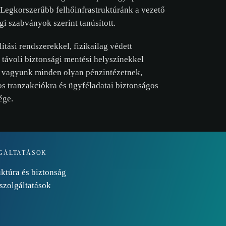
 Legkorszerűbb felhőinfrastruktúránk a vezető
i szabványok szerint tanúsított.
ítási rendszerekkel, fizikailag védett
távoli biztonsági mentési helyszínekkel
 vagyunk minden olyan pénzintézetnek,
s tranzakciókra és ügyféladatai biztonságos
sége.
GÁLTATÁSOK
uktúra és biztonság
szolgáltatások