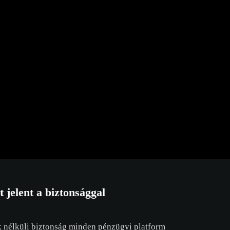
A bank átf
digitális á
[FÜGGETL
KÖZINTÉZ
Szerverarc
tervezés és
hoszting
 jelent a biztonsággal
nélküli biztonság minden pénzügyi platform