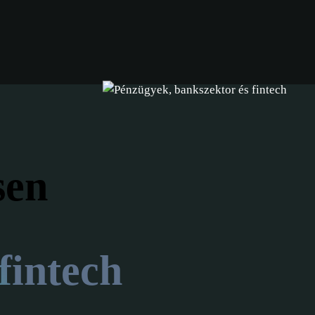
sen
fintech