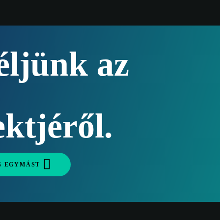
éljünk az
ktjéről.
G EGYMÁST