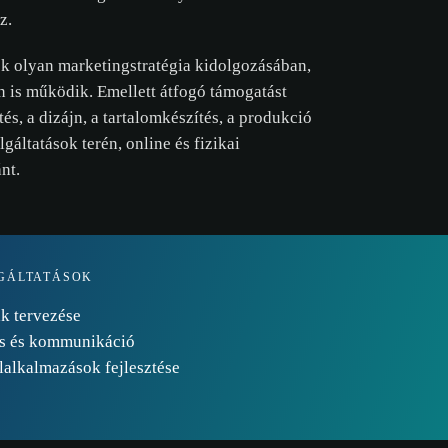
z.
ek olyan marketingstratégia kidolgozásában,
n is működik. Emellett átfogó támogatást
és, a dizájn, a tartalomkészítés, a produkció
gáltatások terén, online és fizikai
ánt.
GÁLTATÁSOK
ák tervezése
és és kommunikáció
alkalmazások fejlesztése