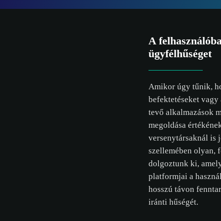
A felhasználóba
ügyfélhűséget
Amikor úgy tűnik, ho
befektetéseket vagy 
tevő alkalmazások m
megoldása értékének
versenytársaknál is 
szellemében olyan, 
dolgoztunk ki, amely
platformjai a haszná
hosszú távon fenntar
iránti hűségét.