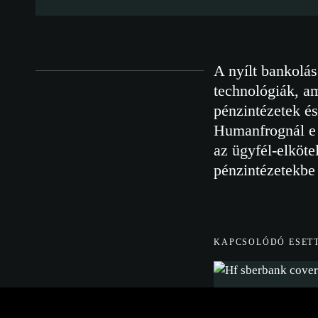
A nyílt bankolás
technológiák, a
pénzintézetek és
Humanfrognál e 
az ügyfél-elköte
pénzintézetekbe
KAPCSOLÓDÓ ESE