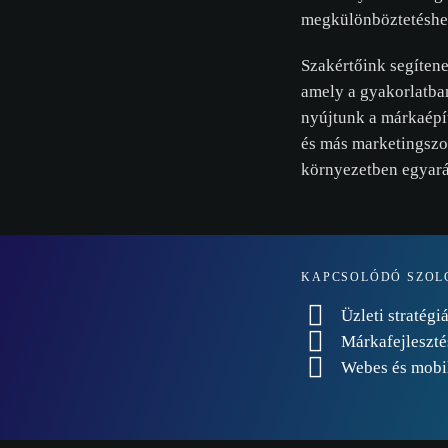
megkülönböztetéshe
Szakértőink segíten
amely a gyakorlatba
nyújtunk a márkaépít
és más marketingszol
környezetben egyar
KAPCSOLÓDÓ SZOL
Üzleti stratégi
Márkafejleszt
Webes és mobil