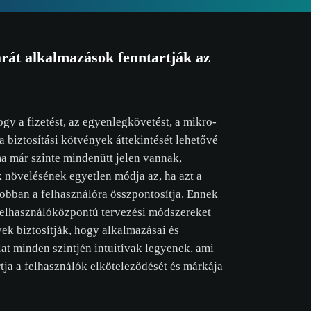
rát alkalmazások fenntartják az
gy a fizetést, az egyenlegkövetést, a mikro-
a biztosítási kötvények áttekintését lehetővé
a már szinte mindenütt jelen vannak,
 növelésének egyetlen módja az, ha azt a
jobban a felhasználóra összpontosítja. Ennek
felhasználóközpontú tervezési módszereket
ek biztosítják, hogy alkalmazásai és
lat minden szintjén intuitívak legyenek, ami
tja a felhasználók elköteleződését és márkája
sütikre vonat