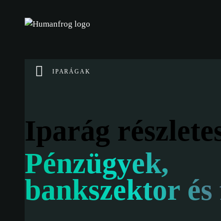
IPARÁGAK
Iparág részlete
Pénzügyek,
bankszektor és 