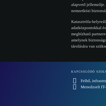
alapvető jellemzője.
nemzetközi biztonság
Katasztrófa-helyreáll
adatközpontokkal és 
megbízható partnere
amelynek biztonságo
tárolására van szük
KAPCSOLÓDÓ SZOL
Felhő, infrastr
Menedzselt IT-