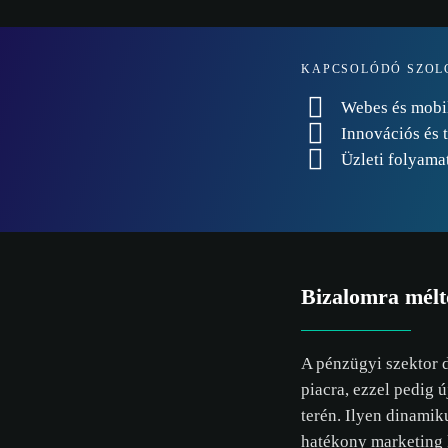
szabál
KAPCSOLÓDÓ SZOL
ÖSSZES ELF
Webes és mobil
Innovációs és 
Üzleti folyama
Bizalomra mélt
A pénzügyi szektor d
piacra, ezzel pedig ú
terén. Ilyen dinamik
hatékony marketing 