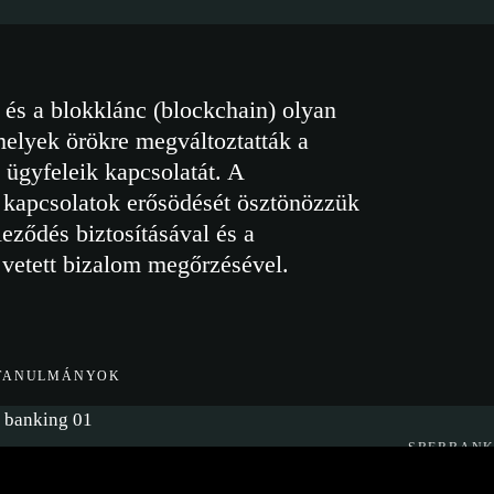
 és a blokklánc (blockchain) olyan
melyek örökre megváltoztatták a
 ügyfeleik kapcsolatát. A
kapcsolatok erősödését ösztönözzük
leződés biztosításával és a
 vetett bizalom megőrzésével.
TTANULMÁNYOK
SBERBAN