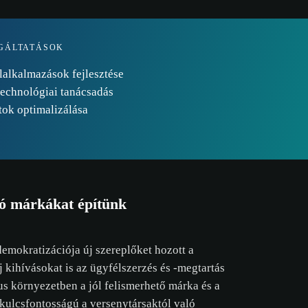
yzatot.
GÁLTATÁSOK
OGADÁSA
CSAK A SZÜKSÉGESEK ELFOGADÁSA
alkalmazások fejlesztése
technológiai tanácsadás
tok optimalizálása
ó márkákat építünk
emokratizációja új szereplőket hozott a
j kihívásokat is az ügyfélszerzés és -megtartás
us környezetben a jól felismerhető márka és a
kulcsfontosságú a versenytársaktól való