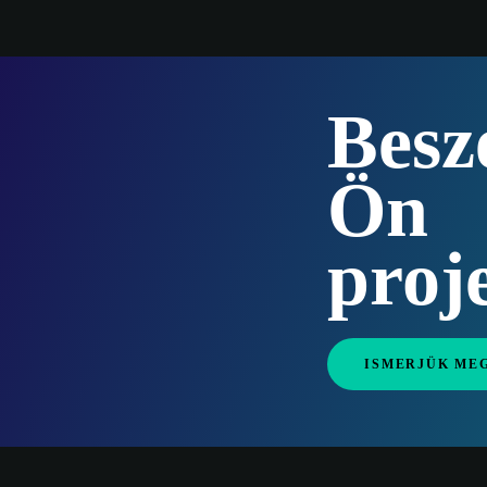
Besz
Ön
proje
ISMERJÜK ME