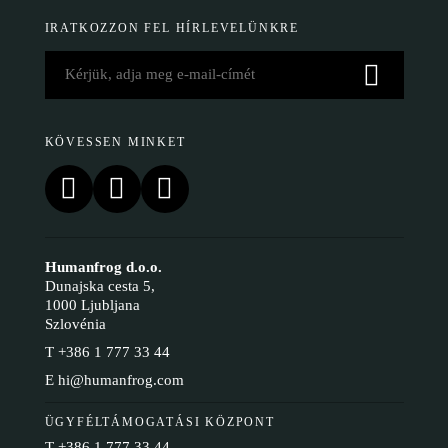
IRATKOZZON FEL HÍRLEVELÜNKRE
KÖVESSEN MINKET
Humanfrog d.o.o.
Dunajska cesta 5,
1000 Ljubljana
Szlovénia
T
+386 1 777 33 44
E
hi@humanfrog.com
ÜGYFÉLTÁMOGATÁSI KÖZPONT
T
+386 1 777 33 44