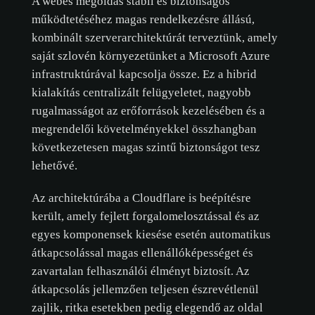
A webes megoldás stabil és biztonságos
működtetéséhez magas rendelkezésre állású,
kombinált szerverarchitektúrát terveztünk, amely
saját szlovén környezetünket a Microsoft Azure
infrastruktúrával kapcsolja össze. Ez a hibrid
kialakítás centralizált felügyeletet, nagyobb
rugalmasságot az erőforrások kezelésében és a
megrendelői követelményekkel összhangban
következetesen magas szintű biztonságot tesz
lehetővé.
Az architektúrába a Cloudflare is beépítésre
került, amely fejlett forgalomelosztással és az
egyes komponensek kiesése esetén automatikus
átkapcsolással magas ellenállóképességet és
zavartalan felhasználói élményt biztosít. Az
átkapcsolás jellemzően teljesen észrevétlenül
zajlik, ritka esetekben pedig elegendő az oldal