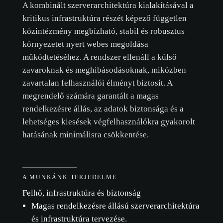
A kombinált szerverarchitektúra kialakításával a
kritikus infrastruktúra részét képező független
közintézmény megbízható, stabil és robusztus
sütikre vonatkozó
környezetet nyert webes megoldása
szabályzatot.
működtetéséhez. A rendszer ellenáll a külső
zavaroknak és meghibásodásoknak, miközben
ÖSSZES ELFOGADÁSA
zavartalan felhasználói élményt biztosít. A
megrendelő számára garantált a magas
CSAK A SZÜKSÉGESEK ELFOGADÁSA
rendelkezésre állás, az adatok biztonsága és a
lehetséges kiesések végfelhasználókra gyakorolt
TESTRESZABÁS
hatásának minimálisra csökkentése.
A MUNKÁNK TERJEDELME
Felhő, infrastruktúra és biztonság
Magas rendelkezésre állású szerverarchitektúra
és infrastruktúra tervezése.