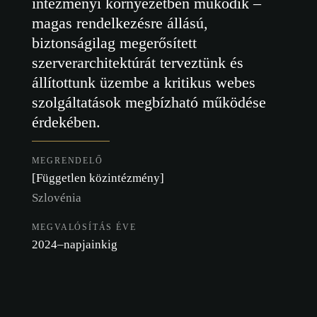
intézményi környezetben működik –
magas rendelkezésre állású,
biztonságilag megerősített
szerverarchitektúrát terveztünk és
állítottunk üzembe a kritikus webes
szolgáltatások megbízható működése
érdekében.
MEGRENDELŐ
[Független közintézmény]
Szlovénia
MEGVALÓSÍTÁS ÉVE
2024–napjainkig