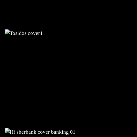
Webhely tervezése, dizájnja és
fejlesztése, valamint az IT-infrastruktúra
kezelése
SBERBANK BANKA
A bank átfogó digitális átalakítása