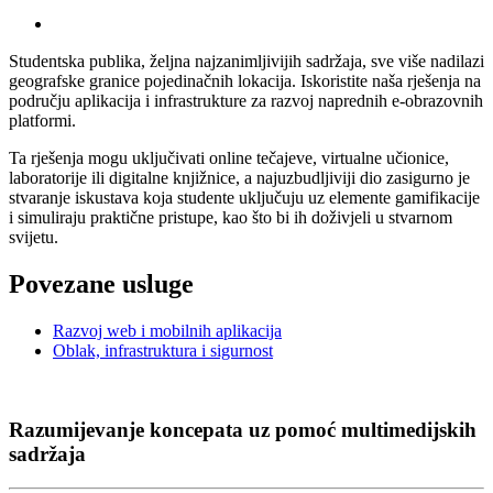
Studentska publika, željna najzanimljivijih sadržaja, sve više nadilazi
geografske granice pojedinačnih lokacija. Iskoristite naša rješenja na
području aplikacija i infrastrukture za razvoj naprednih e-obrazovnih
platformi.
Ta rješenja mogu uključivati online tečajeve, virtualne učionice,
laboratorije ili digitalne knjižnice, a najuzbudljiviji dio zasigurno je
stvaranje iskustava koja studente uključuju uz elemente gamifikacije
i simuliraju praktične pristupe, kao što bi ih doživjeli u stvarnom
svijetu.
Povezane usluge
Razvoj web i mobilnih aplikacija
Oblak, infrastruktura i sigurnost
Razumijevanje koncepata uz pomoć multimedijskih
sadržaja