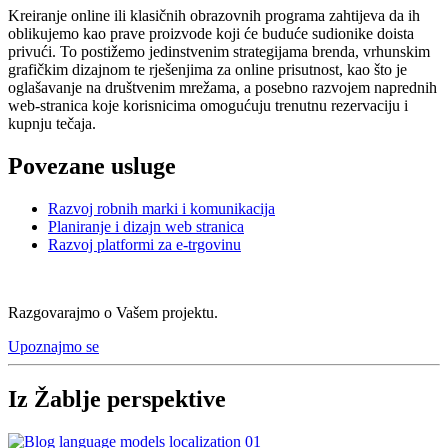
Kreiranje online ili klasičnih obrazovnih programa zahtijeva da ih
oblikujemo kao prave proizvode koji će buduće sudionike doista
privući. To postižemo jedinstvenim strategijama brenda, vrhunskim
grafičkim dizajnom te rješenjima za online prisutnost, kao što je
oglašavanje na društvenim mrežama, a posebno razvojem naprednih
web-stranica koje korisnicima omogućuju trenutnu rezervaciju i
kupnju tečaja.
Povezane usluge
Razvoj robnih marki i komunikacija
Planiranje i dizajn web stranica
Razvoj platformi za e-trgovinu
Razgovarajmo o Vašem projektu.
Upoznajmo se
Iz Žablje perspektive