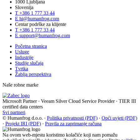
1000 Ljubljana
Slovenija
T
+386 1 777 33 44
E
hi@humanfrog.com
Centar podrške za klijente
T
+386 1 777 33 44
E
support@humanfrog.com
Početna stranica
Usluge
Industrije
Studije slučaja
Tvrtka
Žablja perspektiva
Naše robne marke
Microsoft Partner
·
Veeam Silver Cloud Service Provider
·
TIER III
certified data centers
Svi partneri
© Humanfrog d.o.o.
·
Politika privatnosti (PDF)
·
Opći uvjeti (PDF)
·
Projekt IRI (PDF)
·
Pravila za zaprimanje računa
Na ovom web-mjestu koristimo kolačiće koji nam pomažu