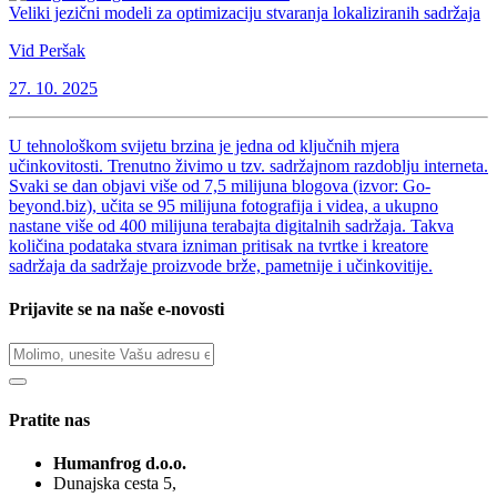
Veliki jezični modeli za optimizaciju stvaranja lokaliziranih sadržaja
Vid Peršak
27. 10. 2025
U tehnološkom svijetu brzina je jedna od ključnih mjera
učinkovitosti. Trenutno živimo u tzv. sadržajnom razdoblju interneta.
Svaki se dan objavi više od 7,5 milijuna blogova (izvor: Go-
beyond.biz), učita se 95 milijuna fotografija i videa, a ukupno
nastane više od 400 milijuna terabajta digitalnih sadržaja. Takva
količina podataka stvara izniman pritisak na tvrtke i kreatore
sadržaja da sadržaje proizvode brže, pametnije i učinkovitije.
Prijavite se na naše e-novosti
Pratite nas
Humanfrog d.o.o.
Dunajska cesta 5,