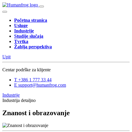
Početna stranica
Usluge
Industrije
Studije slučaja
Tvrtka
Žablja perspektiva
Upit
Centar podrške za klijente
T
+386 1 777 33 44
E
support@humanfrog.com
Industrije
Industrija detaljno
Znanost i obrazovanje