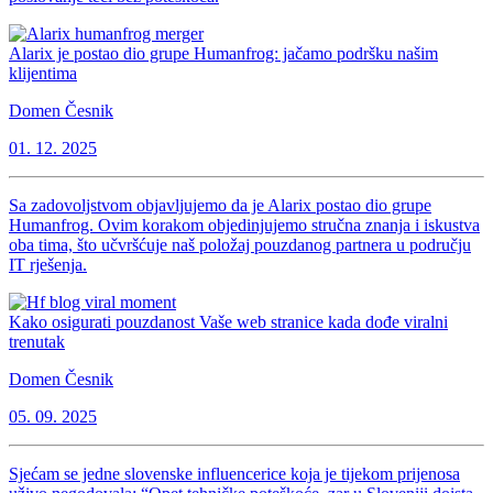
Alarix je postao dio grupe Humanfrog: jačamo podršku našim
klijentima
Domen Česnik
01. 12. 2025
Sa zadovoljstvom objavljujemo da je Alarix postao dio grupe
Humanfrog. Ovim korakom objedinjujemo stručna znanja i iskustva
oba tima, što učvršćuje naš položaj pouzdanog partnera u području
IT rješenja.
Kako osigurati pouzdanost Vaše web stranice kada dođe viralni
trenutak
Domen Česnik
05. 09. 2025
Sjećam se jedne slovenske influencerice koja je tijekom prijenosa