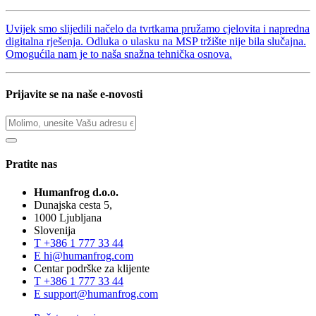
Uvijek smo slijedili načelo da tvrtkama pružamo cjelovita i napredna
digitalna rješenja. Odluka o ulasku na MSP tržište nije bila slučajna.
Omogućila nam je to naša snažna tehnička osnova.
Prijavite se na naše e-novosti
Pratite nas
Humanfrog d.o.o.
Dunajska cesta 5,
1000 Ljubljana
Slovenija
T
+386 1 777 33 44
E
hi@humanfrog.com
Centar podrške za klijente
T
+386 1 777 33 44
E
support@humanfrog.com