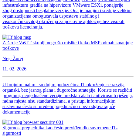
infrastrukturu gradila na hipervizoru VMware ESXi, ponajprije
zbog dostupnosti besplatne verzije. Ona je manjim i srednje velikim
organizacijama omogućavala uspostavu stabilnog i
visokoučinkovitog okruženja za poslovne aplikacije bez visokih
troškova licenciranja.
Zašto je Vaš IT skuplji nego što mislite i kako MSP odmah smanjuje
troškove
Nejc Žurej
11. 02. 2026
U brojnim malim i srednjim poduzećima IT okruženje se razvija
organski, bez jasnog plana i dugoročne strategije. Koriste se različiti
programi, neujednačene verzije uredskih alata i antivirusnih rješenja,
radna mjesta nisu standardizirana, a pristupi informacijskim
sustavima često su uređeni pojedinačno i bez odgovarajuće
dokumentacije.
Sigurnost preglednika kao često previđen dio suvremene IT-
sigurnosti