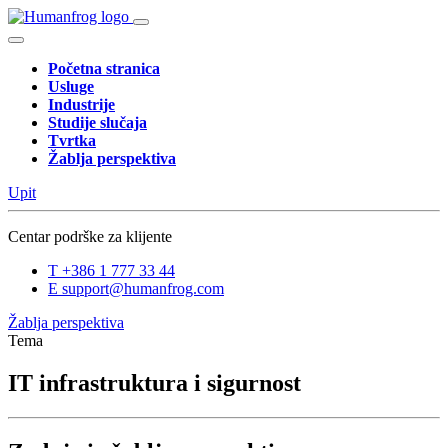
Početna stranica
Usluge
Industrije
Studije slučaja
Tvrtka
Žablja perspektiva
Upit
Centar podrške za klijente
T
+386 1 777 33 44
E
support@humanfrog.com
Žablja perspektiva
Tema
IT infrastruktura i sigurnost