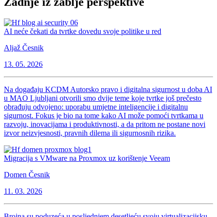
Zadnje iz žablje perspektive
AI neće čekati da tvrtke dovedu svoje politike u red
Aljaž Česnik
13. 05. 2026
Na događaju KCDM Autorsko pravo i digitalna sigurnost u doba AI
u MAO Ljubljani otvorili smo dvije teme koje tvrtke još prečesto
obrađuju odvojeno: uporabu umjetne inteligencije i digitalnu
sigurnost. Fokus je bio na tome kako AI može pomoći tvrtkama u
razvoju, inovacijama i produktivnosti, a da pritom ne postane novi
izvor neizvjesnosti, pravnih dilema ili sigurnosnih rizika.
Migracija s VMware na Proxmox uz korištenje Veeam
Domen Česnik
11. 03. 2026
Brojna su poduzeća u posljednjem desetljeću svoju virtualizacijsku