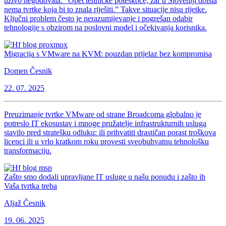
uživo negodovala: “Opet tehničke poteškoće, zar u Sloveniji doista
nema tvrtke koja bi to znala riješiti.” Takve situacije nisu rijetke.
Ključni problem često je nerazumijevanje i pogrešan odabir
tehnologije s obzirom na poslovni model i očekivanja korisnika.
Migracija s VMware na KVM: pouzdan prijelaz bez kompromisa
Domen Česnik
22. 07. 2025
Preuzimanje tvrtke VMware od strane Broadcoma globalno je
potreslo IT ekosustav i mnoge pružatelje infrastrukturnih usluga
stavilo pred stratešku odluku: ili prihvatiti drastičan porast troškova
licenci ili u vrlo kratkom roku provesti sveobuhvatnu tehnološku
transformaciju.
Zašto smo dodali upravljane IT usluge u našu ponudu i zašto ih
Vaša tvrtka treba
Aljaž Česnik
19. 06. 2025