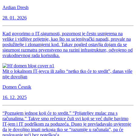
Ardian Dresh
28. 01. 2026
Kad govorimo o IT-sigurnosti, pozornost je često usmjerena na
velike i vidljive prijetnje, kao što su ucjenjivački napadi, provale na
poslužitelje i zlonamjerni kod. Takav pogled ostavlja dojam da se
sigurnost razmatra prvenstveno na razini infrastrukture, odvojeno od
svakodnevnog rada korisnika.
Mit o lokalnom IT-jevcu ili zašto “netko tko će to sredit”, danas više
nije dovoljan
Domen Česnik
16. 12. 2025
“Poznajem jednog koji će to sredit.” “Prijateljev mulac zna s
računalima.” Takve smo rečenice čuli svi koji se već dulje bavimo
IT-jem i IT podrškom za poduzeća. Dugo je prevladavalo uvjerenje
da je dovoljno imati nekoga tko se “razumije u računala”, pa će
poslovanje teći bez poteškoća.