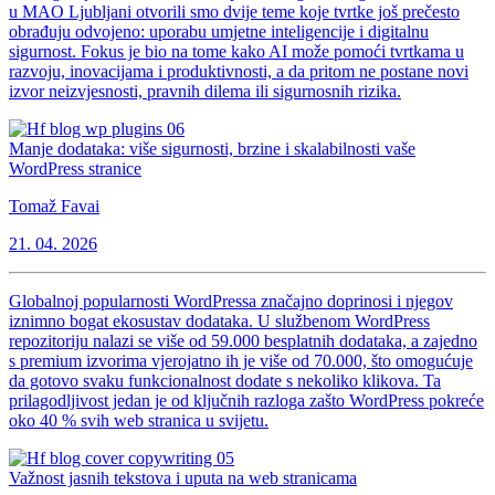
u MAO Ljubljani otvorili smo dvije teme koje tvrtke još prečesto
obrađuju odvojeno: uporabu umjetne inteligencije i digitalnu
sigurnost. Fokus je bio na tome kako AI može pomoći tvrtkama u
razvoju, inovacijama i produktivnosti, a da pritom ne postane novi
izvor neizvjesnosti, pravnih dilema ili sigurnosnih rizika.
Manje dodataka: više sigurnosti, brzine i skalabilnosti vaše
WordPress stranice
Tomaž Favai
21. 04. 2026
Globalnoj popularnosti WordPressa značajno doprinosi i njegov
iznimno bogat ekosustav dodataka. U službenom WordPress
repozitoriju nalazi se više od 59.000 besplatnih dodataka, a zajedno
s premium izvorima vjerojatno ih je više od 70.000, što omogućuje
da gotovo svaku funkcionalnost dodate s nekoliko klikova. Ta
prilagodljivost jedan je od ključnih razloga zašto WordPress pokreće
oko 40 % svih web stranica u svijetu.
Važnost jasnih tekstova i uputa na web stranicama