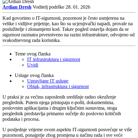
Ardian Dresh
Voditelj podrške
28. 01. 2026
Kad govorimo o IT-sigurnosti, pozornost je često usmjerena na
velike i vidljive prijetnje, kao što su ucjenjivački napadi, provale na
poslužitelje i zlonamjerni kod. Takav pogled ostavlja dojam da se
sigurnost razmatra prvenstveno na razini infrastrukture, odvojeno od
svakodnevnog rada korisnika.
Teme ovog članka
IT infrastruktura i sigurnost
Uvidi
Usluge ovog članka
Upravljane IT usluge
Oblak, infrastruktura i sigurnost
U praksi je za većinu zaposlenih središnje radno okruženje
preglednik. Putem njega pristupaju e-pošti, dokumentima,
poslovnim aplikacijama i drugim ključnim sustavima, stoga
preglednik predstavlja primarno sučelje do poslovno kritičnih
podataka i procesa.
U posljednje vrijeme ovom aspektu IT-sigurnosti posvećuje se više
pozornosti, ponajprije zbog promjena u načinu rada i sve veće