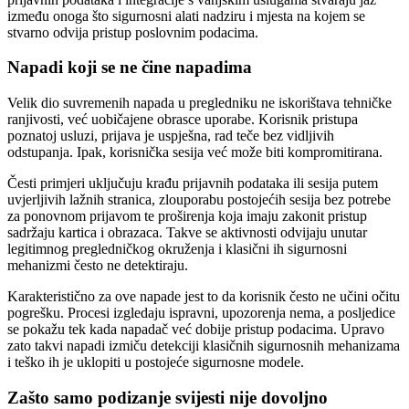
između onoga što sigurnosni alati nadziru i mjesta na kojem se
stvarno odvija pristup poslovnim podacima.
Napadi koji se ne čine napadima
Velik dio suvremenih napada u pregledniku ne iskorištava tehničke
ranjivosti, već uobičajene obrasce uporabe. Korisnik pristupa
poznatoj usluzi, prijava je uspješna, rad teče bez vidljivih
odstupanja. Ipak, korisnička sesija već može biti kompromitirana.
Česti primjeri uključuju krađu prijavnih podataka ili sesija putem
uvjerljivih lažnih stranica, zlouporabu postojećih sesija bez potrebe
za ponovnom prijavom te proširenja koja imaju zakonit pristup
sadržaju kartica i obrazaca. Takve se aktivnosti odvijaju unutar
legitimnog pregledničkog okruženja i klasični ih sigurnosni
mehanizmi često ne detektiraju.
Karakteristično za ove napade jest to da korisnik često ne učini očitu
pogrešku. Procesi izgledaju ispravni, upozorenja nema, a posljedice
se pokažu tek kada napadač već dobije pristup podacima. Upravo
zato takvi napadi izmiču detekciji klasičnih sigurnosnih mehanizama
i teško ih je uklopiti u postojeće sigurnosne modele.
Zašto samo podizanje svijesti nije dovoljno