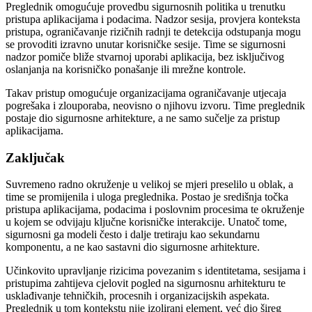
Preglednik omogućuje provedbu sigurnosnih politika u trenutku
pristupa aplikacijama i podacima. Nadzor sesija, provjera konteksta
pristupa, ograničavanje rizičnih radnji te detekcija odstupanja mogu
se provoditi izravno unutar korisničke sesije. Time se sigurnosni
nadzor pomiče bliže stvarnoj uporabi aplikacija, bez isključivog
oslanjanja na korisničko ponašanje ili mrežne kontrole.
Takav pristup omogućuje organizacijama ograničavanje utjecaja
pogrešaka i zlouporaba, neovisno o njihovu izvoru. Time preglednik
postaje dio sigurnosne arhitekture, a ne samo sučelje za pristup
aplikacijama.
Zaključak
Suvremeno radno okruženje u velikoj se mjeri preselilo u oblak, a
time se promijenila i uloga preglednika. Postao je središnja točka
pristupa aplikacijama, podacima i poslovnim procesima te okruženje
u kojem se odvijaju ključne korisničke interakcije. Unatoč tome,
sigurnosni ga modeli često i dalje tretiraju kao sekundarnu
komponentu, a ne kao sastavni dio sigurnosne arhitekture.
Učinkovito upravljanje rizicima povezanim s identitetama, sesijama i
pristupima zahtijeva cjelovit pogled na sigurnosnu arhitekturu te
usklađivanje tehničkih, procesnih i organizacijskih aspekata.
Preglednik u tom kontekstu nije izolirani element, već dio šireg