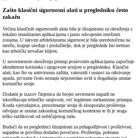
Zašto klasični sigurnosni alati u pregledniku često
zakažu
Većina klasičnih sigurnosnih alata bila je dizajnirana za okruženja s
lokalno instaliranim aplikacijama i jasno odvojenim mrežnim
zonama. U takvim arhitekturama sigurnost je bila usredotočena na
mrežu, krajnje uređaje i poslužitelje, dok je preglednik bio tretiran
kao tehnički nevažan klijent.
U suvremenom okruženju pristup poslovnim aplikacijama započinje
identitetom korisnika i njegovom sesijom u pregledniku. Klasični
alati, kao što su antivirusna zaštita, vatrozidi i sustavi za otkrivanje
upada, pri tome često nemaju neposredan uvid u događanja unutar
korisničke sesije.
Dodatni je izazov činjenica da brojni suvremeni napadi ne
iskorištavaju tehničke ranjivosti, već legitimne mehanizme pristupa.
Krađa vjerodajnica, preuzimanje sesija ili zlouporaba proširenja
odvijaju se unutar zakonitog korisničkog konteksta te ih je stoga
teško razlikovati od uobičajenog rada.
Budući da su preglednici dizajnirani za prilagodljivost i proširivost,
napadna se površina dodatno povećava. Proširenja, pohrana
prijavnih podataka i integracije s vanjskim uslugama stvaraju jaz