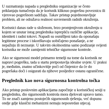
U razmatranju napada u pregledniku organizacije se često
priklanjaju tumačenju da je korisnik kliknuo pogrešnu poveznicu ili
vjerovao pogrešnom sadržaju. Takav pristup pojednostavljuje
problem, ali ne odražava realnost suvremenih radnih okruženja.
Korisnici danas rade u složenom, brzo promjenjivom okruženju u
kojem se unutar istog preglednika isprepliću različite aplikacije,
identiteti i radni tokovi. Napadi su osmišljeni tako da oponašaju
legitimne procese i iskorištavaju uobičajeno ponašanje, a ne
nepažnju ili neznanje. U takvim okolnostima samo podizanje svijesti
korisnika ne može zamijeniti tehničke sigurnosne kontrole.
Ako se sigurnosni model primarno temelji na tome da korisnik ne
napravi pogrešku, tada u startu pretpostavlja idealne uvjete. U praksi
je, međutim, znatno učinkovitije poći od činjenice da će do
pogrešaka doći i osigurati da njihove posljedice ostanu ograničene.
Preglednik kao nova sigurnosna kontrolna točka
Ako pristup poslovnim aplikacijama započinje u korisničkoj sesiji u
pregledniku, dio sigurnosnih kontrola mora djelovati upravo tamo.
To ne znači zamjenu postojećih sigurnosnih rješenja, već dopunu
ondje gdje klasični mehanizmi nemaju neposredan utjecaj.