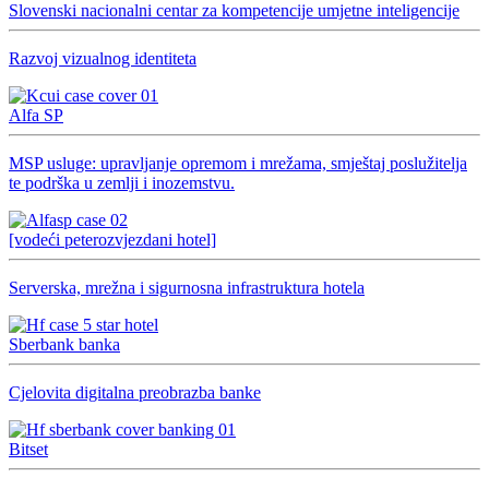
Slovenski nacionalni centar za kompetencije umjetne inteligencije
Razvoj vizualnog identiteta
Alfa SP
MSP usluge: upravljanje opremom i mrežama, smještaj poslužitelja
te podrška u zemlji i inozemstvu.
[vodeći peterozvjezdani hotel]
Serverska, mrežna i sigurnosna infrastruktura hotela
Sberbank banka
Cjelovita digitalna preobrazba banke
Bitset