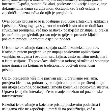
interneta. E-pošta, suradnički alati, poslovne aplikacije i upravljanje
dokumentima danas su uglavnom dostupni kao SaaS usluge, a
zajednička ulazna točka do njih je preglednik.
Ovaj pomak proizašao je iz postupne evolucije arhitekture aplikacija
i pristupa. Zbog toga ga sigurnosni modeli često nisu tretirali kao
strukturnu promjenu, već kao nastavak postojećih pristupa. U praksi
je, međutim, preglednik postao mjesto gdje se provode ključni
poslovni procesi i obrađuju osjetljivi podaci.
U istom se okruženju danas spajaju različiti konteksti uporabe.
Korisnici putem preglednika pristupaju poslovnim aplikacijama,
vanjskim uslugama i osobnim sadržajima, često na istim uređajima i
u istim sesijama. To povećava složenost radnog okruženja i smanjuje
jasne granice na kojima su tradicionalno počivali sigurnosni
pristupi.
Uz to, preglednik više nije pasivan alat. Upravljanje sesijama,
provjera identiteta, pohrana vjerodajnica i uporaba proširenja daju
mu ulogu aktivnog posrednika između korisnika i poslovnih sustava.
Upravo je taj dio interakcije često manje nadziran od pozadinske
infrastrukture.
Rezultat je okruženje u kojem se pristup poslovnim podacima i
uslugama više ne započinje u mreži ili na poslužitelju, već u