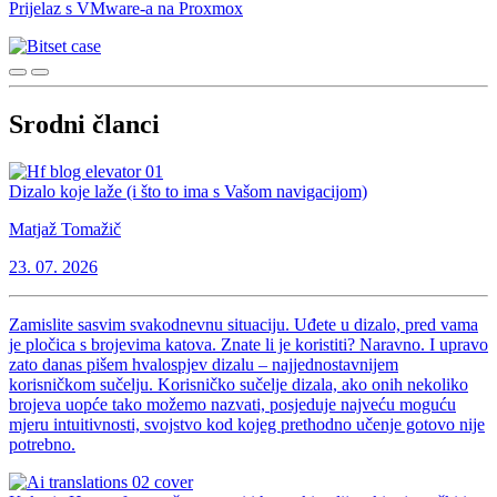
Prijelaz s VMware-a na Proxmox
Srodni članci
Dizalo koje laže (i što to ima s Vašom navigacijom)
Matjaž Tomažič
23. 07. 2026
Zamislite sasvim svakodnevnu situaciju. Uđete u dizalo, pred vama
je pločica s brojevima katova. Znate li je koristiti? Naravno. I upravo
zato danas pišem hvalospjev dizalu – najjednostavnijem
korisničkom sučelju. Korisničko sučelje dizala, ako onih nekoliko
brojeva uopće tako možemo nazvati, posjeduje najveću moguću
mjeru intuitivnosti, svojstvo kod kojeg prethodno učenje gotovo nije
potrebno.