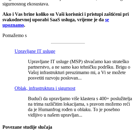
sigurnosnog ekosustava.
Ako i Vas brine koliko su Vaši korisnici i pristupi zaštićeni pri
svakodnevnoj uporabi SaaS usluga, vrijeme je da
se
upoznamo
.
Pomažemo s
Upravljane IT usluge
Upravljane IT usluge (MSP) shvaćamo kao strateško
partnerstvo, a ne samo kao tehničku podršku. Brigu o
Vašoj infrastrukturi preuzimamo mi, a Vi se možete
posvetiti razvoju poslovan...
Oblak, infrastruktura i sigurnost
Budući da upravljamo više klastera s 400+ poslužitelja
na trima različitim lokacijama, s pravom možemo reći
da je Humanfrog rođen u oblaku. To je posebno
vidljivo u našem upravljan...
Povezane studije slučaja