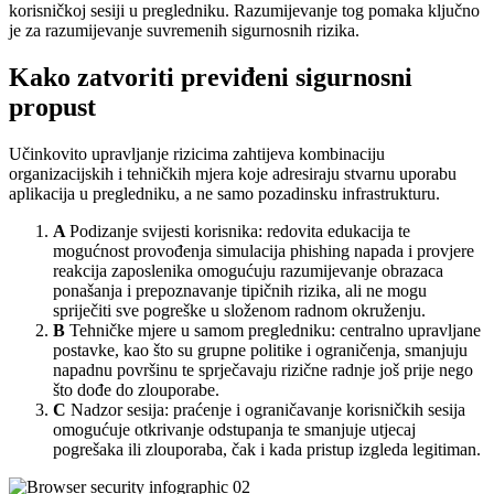
korisničkoj sesiji u pregledniku. Razumijevanje tog pomaka ključno
je za razumijevanje suvremenih sigurnosnih rizika.
Kako zatvoriti previđeni sigurnosni
propust
Učinkovito upravljanje rizicima zahtijeva kombinaciju
organizacijskih i tehničkih mjera koje adresiraju stvarnu uporabu
aplikacija u pregledniku, a ne samo pozadinsku infrastrukturu.
A
Podizanje svijesti korisnika: redovita edukacija te
mogućnost provođenja simulacija phishing napada i provjere
reakcija zaposlenika omogućuju razumijevanje obrazaca
ponašanja i prepoznavanje tipičnih rizika, ali ne mogu
spriječiti sve pogreške u složenom radnom okruženju.
B
Tehničke mjere u samom pregledniku: centralno upravljane
postavke, kao što su grupne politike i ograničenja, smanjuju
napadnu površinu te sprječavaju rizične radnje još prije nego
što dođe do zlouporabe.
C
Nadzor sesija: praćenje i ograničavanje korisničkih sesija
omogućuje otkrivanje odstupanja te smanjuje utjecaj
pogrešaka ili zlouporaba, čak i kada pristup izgleda legitiman.