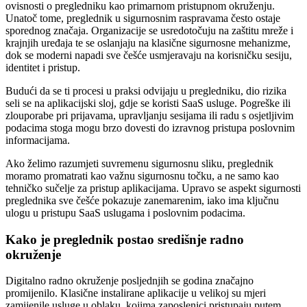
ovisnosti o pregledniku kao primarnom pristupnom okruženju.
Unatoč tome, preglednik u sigurnosnim raspravama često ostaje
sporednog značaja. Organizacije se usredotočuju na zaštitu mreže i
krajnjih uređaja te se oslanjaju na klasične sigurnosne mehanizme,
dok se moderni napadi sve češće usmjeravaju na korisničku sesiju,
identitet i pristup.
Budući da se ti procesi u praksi odvijaju u pregledniku, dio rizika
seli se na aplikacijski sloj, gdje se koristi SaaS usluge. Pogreške ili
zlouporabe pri prijavama, upravljanju sesijama ili radu s osjetljivim
podacima stoga mogu brzo dovesti do izravnog pristupa poslovnim
informacijama.
Ako želimo razumjeti suvremenu sigurnosnu sliku, preglednik
moramo promatrati kao važnu sigurnosnu točku, a ne samo kao
tehničko sučelje za pristup aplikacijama. Upravo se aspekt sigurnosti
preglednika sve češće pokazuje zanemarenim, iako ima ključnu
ulogu u pristupu SaaS uslugama i poslovnim podacima.
Kako je preglednik postao središnje radno
okruženje
Digitalno radno okruženje posljednjih se godina značajno
promijenilo. Klasične instalirane aplikacije u velikoj su mjeri
zamijenile usluge u oblaku, kojima zaposlenici pristupaju putem