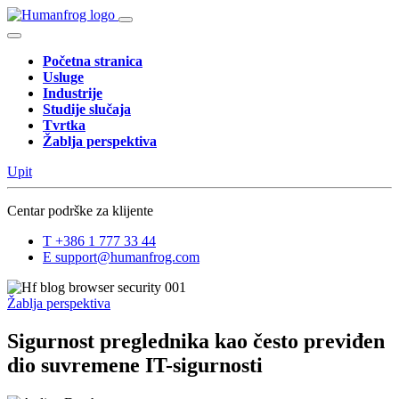
Početna stranica
Usluge
Industrije
Studije slučaja
Tvrtka
Žablja perspektiva
Upit
Centar podrške za klijente
T
+386 1 777 33 44
E
support@humanfrog.com
Žablja perspektiva
Sigurnost preglednika kao često previđen
dio suvremene IT-sigurnosti