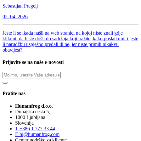
Sebastijan Pregelj
02. 04. 2026
Jeste li se ikada našli na web stranici na kojoj niste znali gdje
kliknuti da biste došli do sadržaja koji tražite, kako poslati upit i jeste
li narudžbu uspješno predali ili ne, jer niste primili nikakvu
obavijest?
Prijavite se na naše e-novosti
Pratite nas
Humanfrog d.o.o.
Dunajska cesta 5,
1000 Ljubljana
Slovenija
T
+386 1 777 33 44
E
hi@humanfrog.com
Centar podrške za klijente