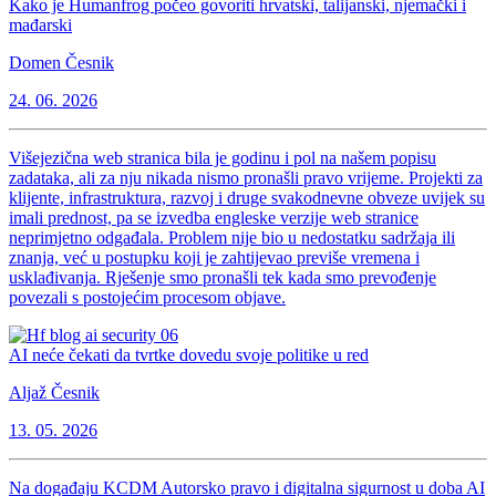
Kako je Humanfrog počeo govoriti hrvatski, talijanski, njemački i
mađarski
Domen Česnik
24. 06. 2026
Višejezična web stranica bila je godinu i pol na našem popisu
zadataka, ali za nju nikada nismo pronašli pravo vrijeme. Projekti za
klijente, infrastruktura, razvoj i druge svakodnevne obveze uvijek su
imali prednost, pa se izvedba engleske verzije web stranice
neprimjetno odgađala. Problem nije bio u nedostatku sadržaja ili
znanja, već u postupku koji je zahtijevao previše vremena i
usklađivanja. Rješenje smo pronašli tek kada smo prevođenje
povezali s postojećim procesom objave.
AI neće čekati da tvrtke dovedu svoje politike u red
Aljaž Česnik
13. 05. 2026
Na događaju KCDM Autorsko pravo i digitalna sigurnost u doba AI