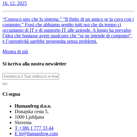
16. 12. 2025
“Conosco uno che lo sistema.” “Il figlio di un amico se la cava con i
computer.” Frasi che abbiamo sentito tutti noi che da tempo ci
occupiamo di IT e di supporto IT alle aziende. A lungo ha prevalso
l’idea che bastasse avere qualcuno che “se ne intende di computer”,
e l’operatività sarebbe proseguita senza problemi.
Mostra di più
Si iscriva alla nostra newsletter
Ci segua
Humanfrog d.o.o.
Dunajska cesta 5,
1000 Ljubljana
Slovenia
T
+386 1 777 33 44
E
hi@humanfrog.com