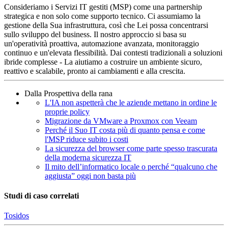
Consideriamo i Servizi IT gestiti (MSP) come una partnership
strategica e non solo come supporto tecnico. Ci assumiamo la
gestione della Sua infrastruttura, così che Lei possa concentrarsi
sullo sviluppo del business. Il nostro approccio si basa su
un'operatività proattiva, automazione avanzata, monitoraggio
continuo e un'elevata flessibilità. Dai contesti tradizionali a soluzioni
ibride complesse - La aiutiamo a costruire un ambiente sicuro,
reattivo e scalabile, pronto ai cambiamenti e alla crescita.
Dalla Prospettiva della rana
L'IA non aspetterà che le aziende mettano in ordine le
proprie policy
Migrazione da VMware a Proxmox con Veeam
Perché il Suo IT costa più di quanto pensa e come
l'MSP riduce subito i costi
La sicurezza del browser come parte spesso trascurata
della moderna sicurezza IT
Il mito dell’informatico locale o perché “qualcuno che
aggiusta” oggi non basta più
Studi di caso correlati
Tosidos