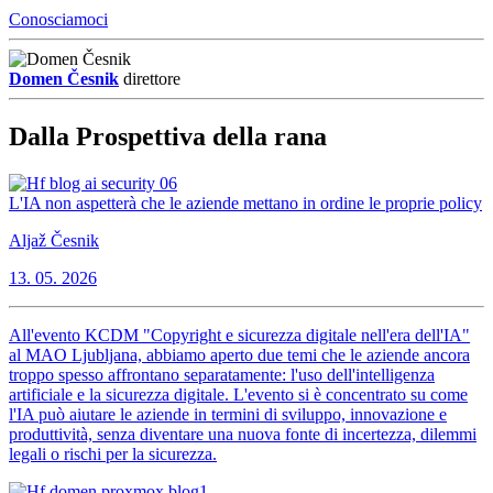
Conosciamoci
Domen Česnik
direttore
Dalla Prospettiva della rana
L'IA non aspetterà che le aziende mettano in ordine le proprie policy
Aljaž Česnik
13. 05. 2026
All'evento KCDM "Copyright e sicurezza digitale nell'era dell'IA"
al MAO Ljubljana, abbiamo aperto due temi che le aziende ancora
troppo spesso affrontano separatamente: l'uso dell'intelligenza
artificiale e la sicurezza digitale. L'evento si è concentrato su come
l'IA può aiutare le aziende in termini di sviluppo, innovazione e
produttività, senza diventare una nuova fonte di incertezza, dilemmi
legali o rischi per la sicurezza.