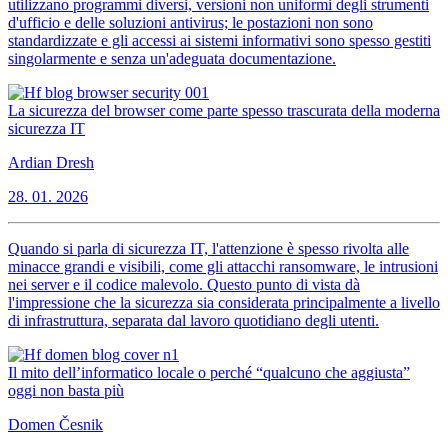
utilizzano programmi diversi, versioni non uniformi degli strumenti
d'ufficio e delle soluzioni antivirus; le postazioni non sono
standardizzate e gli accessi ai sistemi informativi sono spesso gestiti
singolarmente e senza un'adeguata documentazione.
La sicurezza del browser come parte spesso trascurata della moderna
sicurezza IT
Ardian Dresh
28. 01. 2026
Quando si parla di sicurezza IT, l'attenzione è spesso rivolta alle
minacce grandi e visibili, come gli attacchi ransomware, le intrusioni
nei server e il codice malevolo. Questo punto di vista dà
l'impressione che la sicurezza sia considerata principalmente a livello
di infrastruttura, separata dal lavoro quotidiano degli utenti.
Il mito dell’informatico locale o perché “qualcuno che aggiusta”
oggi non basta più
Domen Česnik