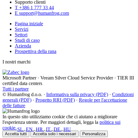
Supporto clienti
T
+386 1 777 33 44
E
support@humanfrog.com
Pagina iniziale
Servizi
Settori
Studi di caso
Azienda
Prospettiva della rana
I nostri marchi
Microsoft Partner
·
Veeam Silver Cloud Service Provider
·
TIER III
certified data centers
Tutti i partner
© Humanfrog d.o.o.
·
Informativa sulla privacy (PDF)
·
Condizioni
generali (PDF)
·
Progetto RRI (PDF)
·
Regole per l'accettazione
delle fatture
In questo sito utilizziamo cookie che ci aiutano a migliorare
l'esperienza utente. Per maggiori dettagli, legga la
politica sui
cookie.
SL
EN
HR
IT
DE
HU
•
•
•
•
•
Accetta tutti
Accetta solo i necessari
Personalizza