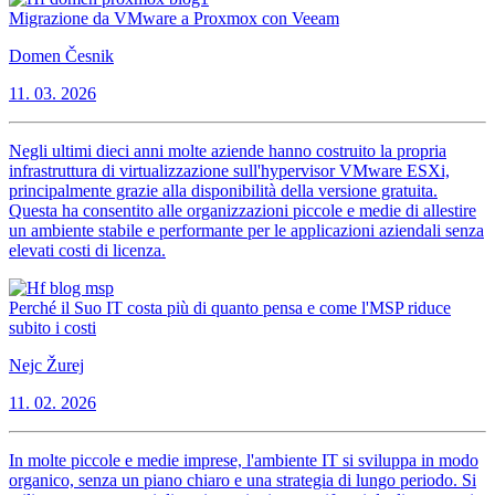
Migrazione da VMware a Proxmox con Veeam
Domen Česnik
11. 03. 2026
Negli ultimi dieci anni molte aziende hanno costruito la propria
infrastruttura di virtualizzazione sull'hypervisor VMware ESXi,
principalmente grazie alla disponibilità della versione gratuita.
Questa ha consentito alle organizzazioni piccole e medie di allestire
un ambiente stabile e performante per le applicazioni aziendali senza
elevati costi di licenza.
Perché il Suo IT costa più di quanto pensa e come l'MSP riduce
subito i costi
Nejc Žurej
11. 02. 2026
In molte piccole e medie imprese, l'ambiente IT si sviluppa in modo
organico, senza un piano chiaro e una strategia di lungo periodo. Si