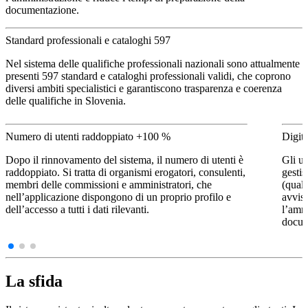
documentazione.
Standard professionali e cataloghi
597
Nel sistema delle qualifiche professionali nazionali sono attualmente
presenti 597 standard e cataloghi professionali validi, che coprono
diversi ambiti specialistici e garantiscono trasparenza e coerenza
delle qualifiche in Slovenia.
Numero di utenti raddoppiato
+100 %
Digita
Dopo il rinnovamento del sistema, il numero di utenti è
Gli ut
raddoppiato. Si tratta di organismi erogatori, consulenti,
gestis
membri delle commissioni e amministratori, che
(quali
nell’applicazione dispongono di un proprio profilo e
avvisi
dell’accesso a tutti i dati rilevanti.
l’ammi
docum
La sfida