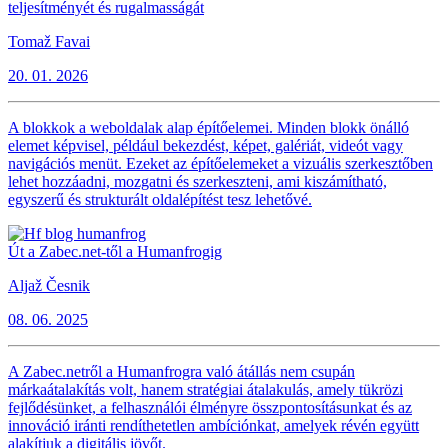
teljesítményét és rugalmasságát
Tomaž Favai
20. 01. 2026
A blokkok a weboldalak alap építőelemei. Minden blokk önálló
elemet képvisel, például bekezdést, képet, galériát, videót vagy
navigációs menüt. Ezeket az építőelemeket a vizuális szerkesztőben
lehet hozzáadni, mozgatni és szerkeszteni, ami kiszámítható,
egyszerű és strukturált oldalépítést tesz lehetővé.
Út a Zabec.net-től a Humanfrogig
Aljaž Česnik
08. 06. 2025
A Zabec.netről a Humanfrogra való átállás nem csupán
márkaátalakítás volt, hanem stratégiai átalakulás, amely tükrözi
fejlődésünket, a felhasználói élményre összpontosításunkat és az
innováció iránti rendíthetetlen ambíciónkat, amelyek révén együtt
alakítjuk a digitális jövőt.