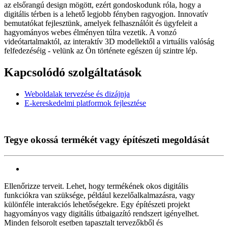
az elsőrangú design mögött, ezért gondoskodunk róla, hogy a
digitális térben is a lehető legjobb fényben ragyogjon. Innovatív
bemutatókat fejlesztünk, amelyek felhasználóit és ügyfeleit a
hagyományos webes élményen túlra vezetik. A vonzó
videótartalmaktól, az interaktív 3D modellektől a virtuális valóság
felfedezéséig - velünk az Ön története egészen új szintre lép.
Kapcsolódó szolgáltatások
Weboldalak tervezése és dizájnja
E-kereskedelmi platformok fejlesztése
Tegye okossá termékét vagy építészeti megoldását
Ellenőrizze terveit. Lehet, hogy termékének okos digitális
funkciókra van szüksége, például kezelőalkalmazásra, vagy
különféle interakciós lehetőségekre. Egy építészeti projekt
hagyományos vagy digitális útbaigazító rendszert igényelhet.
Minden felsorolt esetben tapasztalt tervezőkből és