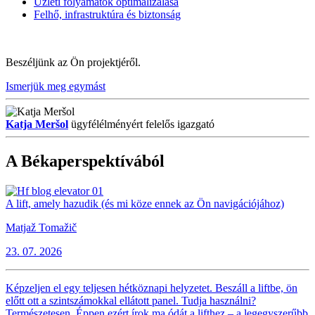
Üzleti folyamatok optimalizálása
Felhő, infrastruktúra és biztonság
Beszéljünk az Ön projektjéről.
Ismerjük meg egymást
Katja Meršol
ügyfélélményért felelős igazgató
A Békaperspektívából
A lift, amely hazudik (és mi köze ennek az Ön navigációjához)
Matjaž Tomažič
23. 07. 2026
Képzeljen el egy teljesen hétköznapi helyzetet. Beszáll a liftbe, ön
előtt ott a szintszámokkal ellátott panel. Tudja használni?
Természetesen. Éppen ezért írok ma ódát a lifthez – a legegyszerűbb