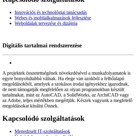
Innovációs és technológiai tanácsadás
Webes és mobilalkalmazások fejlesztése
Weboldalak tervezése és dizájnja
Digitális tartalmai rendszerezése
A projektek összetettségének növekedésével a munkafolyamatok is
egyre bonyolultabbá válnak. Ha elege van azokból a felhőalapú
megoldásokból, amelyek a szokásos irodai igényekhez igazodnak,
de nem támogatják megfelelően az olyan programokban készült
tartalmakat, mint az AutoCAD, a SolidWorks, az ArchiCAD vagy
az Adobe, teljes mértékben megértjük. Készek vagyunk a megfelelő
megoldásokat kínálni Önnek.
Kapcsolódó szolgáltatások
Menedzselt IT-szolgáltatások