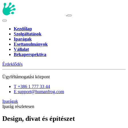
Kezdőlap
Szolgáltatások
Iparágak
Esettanulmányok
Vállalat
Békaperspektíva
Érdeklődés
Ügyféltámogatási központ
T
+386 1 777 33 44
E
support@humanfrog.com
Iparágak
Iparág részletesen
Design, divat és építészet