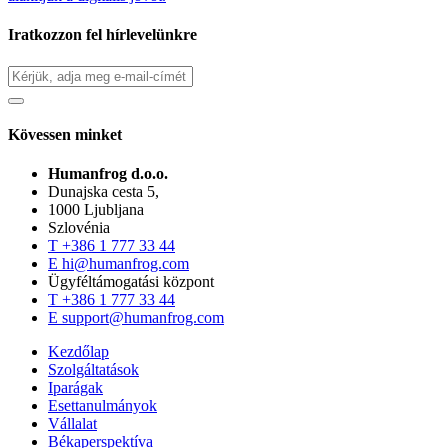
Iratkozzon fel hírlevelünkre
Kövessen minket
Humanfrog d.o.o.
Dunajska cesta 5,
1000 Ljubljana
Szlovénia
T
+386 1 777 33 44
E
hi@humanfrog.com
Ügyféltámogatási központ
T
+386 1 777 33 44
E
support@humanfrog.com
Kezdőlap
Szolgáltatások
Iparágak
Esettanulmányok
Vállalat
Békaperspektíva