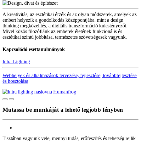
A kreativitás, az esztétikai érzék és az olyan módszerek, amelyek az
embert helyezik a gondolkodás középpontjába, mint a design
thinking megközelítés, a digitális transzformáció kulcstényezői.
Mivel közös filozófiánk az emberek életének funkcionális és
esztétikai szintű jobbítása, természetes szövetségesek vagyunk.
Kapcsolódó esettanulmányok
Intra Lighting
Webhelyek és alkalmazások tervezése, fejlesztése, továbbfejlesztése
és hosztolása
Mutassa be munkáját a lehető legjobb fényben
Tisztában vagyunk vele, mennyi tudás, erőfeszítés és tehetség rejlik