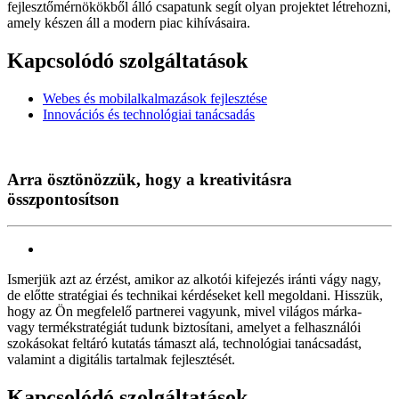
fejlesztőmérnökökből álló csapatunk segít olyan projektet létrehozni,
amely készen áll a modern piac kihívásaira.
Kapcsolódó szolgáltatások
Webes és mobilalkalmazások fejlesztése
Innovációs és technológiai tanácsadás
Arra ösztönözzük, hogy a kreativitásra
összpontosítson
Ismerjük azt az érzést, amikor az alkotói kifejezés iránti vágy nagy,
de előtte stratégiai és technikai kérdéseket kell megoldani. Hisszük,
hogy az Ön megfelelő partnerei vagyunk, mivel világos márka-
vagy termékstratégiát tudunk biztosítani, amelyet a felhasználói
szokásokat feltáró kutatás támaszt alá, technológiai tanácsadást,
valamint a digitális tartalmak fejlesztését.
Kapcsolódó szolgáltatások