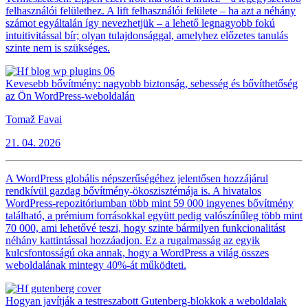
felhasználói felülethez. A lift felhasználói felülete – ha azt a néhány
számot egyáltalán így nevezhetjük – a lehető legnagyobb fokú
intuitivitással bír; olyan tulajdonsággal, amelyhez előzetes tanulás
szinte nem is szükséges.
Kevesebb bővítmény: nagyobb biztonság, sebesség és bővíthetőség
az Ön WordPress-weboldalán
Tomaž Favai
21. 04. 2026
A WordPress globális népszerűségéhez jelentősen hozzájárul
rendkívül gazdag bővítmény-ökoszisztémája is. A hivatalos
WordPress-repozitóriumban több mint 59 000 ingyenes bővítmény
található, a prémium forrásokkal együtt pedig valószínűleg több mint
70 000, ami lehetővé teszi, hogy szinte bármilyen funkcionalitást
néhány kattintással hozzáadjon. Ez a rugalmasság az egyik
kulcsfontosságú oka annak, hogy a WordPress a világ összes
weboldalának mintegy 40%-át működteti.
Hogyan javítják a testreszabott Gutenberg-blokkok a weboldalak