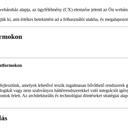
webáruház alapja, az ügyfélélmény (CX) elemzése jelenti az Ön webáru
tjük ki, ami értékes betekintést ad a felhasználói utakba, és megalapoz
formokon
platformokon
ejlesztünk, amelyek lehetővé teszik rugalmasan bővíthető rendszerek gyo
logikát vagy nem szabványos háttérrendszerekkel való integrációt igény
s pontok felett. Az architekturális és technológiai döntéseket stratégiai 
lás