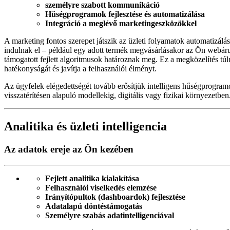
személyre szabott kommunikáció
Hűségprogramok fejlesztése és automatizálása
Integráció a meglévő marketingeszközökkel
A marketing fontos szerepet játszik az üzleti folyamatok automatizál
indulnak el – például egy adott termék megvásárlásakor az Ön webáru
támogatott fejlett algoritmusok határoznak meg. Ez a megközelítés t
hatékonyságát és javítja a felhasználói élményt.
Az ügyfelek elégedettségét tovább erősítjük intelligens hűségprogra
visszatérítésen alapuló modellekig, digitális vagy fizikai környezetben
Analitika és üzleti intelligencia
Az adatok ereje az Ön kezében
Fejlett analitika kialakítása
Felhasználói viselkedés elemzése
Irányítópultok (dashboardok) fejlesztése
Adatalapú döntéstámogatás
Személyre szabás adatintelligenciával