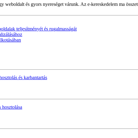
weboldalt és gyors nyereséget várunk. Az e-kereskedelem ma összetett
oldalak teljesítményét és rugalmasságát
alizálásához
alkotásában
hosztolás és karbantartás
s hosztolása