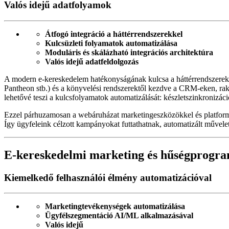
Valós idejű adatfolyamok
Átfogó integráció a háttérrendszerekkel
Kulcsüzleti folyamatok automatizálása
Moduláris és skálázható integrációs architektúra
Valós idejű adatfeldolgozás
A modern e-kereskedelem hatékonyságának kulcsa a háttérrendszere
Pantheon stb.) és a könyvelési rendszerektől kezdve a CRM-eken, raktá
lehetővé teszi a kulcsfolyamatok automatizálását: készletszinkronizá
Ezzel párhuzamosan a webáruházat marketingeszközökkel és platformokk
Így ügyfeleink célzott kampányokat futtathatnak, automatizált művelete
E-kereskedelmi marketing és hűségprogra
Kiemelkedő felhasználói élmény automatizációval
Marketingtevékenységek automatizálása
Ügyfélszegmentáció AI/ML alkalmazásával
Valós idejű