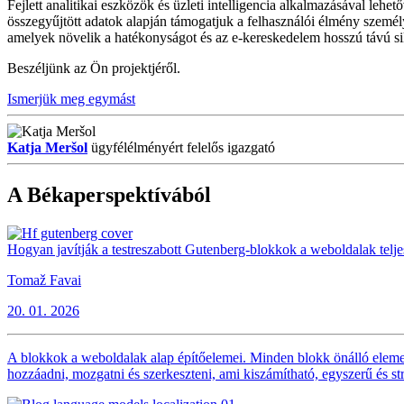
Fejlett analitikai eszközök és üzleti intelligencia alkalmazásával le
összegyűjtött adatok alapján támogatjuk a felhasználói élmény személy
amelyek növelik a hatékonyságot és az e-kereskedelem hosszú távú si
Beszéljünk az Ön projektjéről.
Ismerjük meg egymást
Katja Meršol
ügyfélélményért felelős igazgató
A Békaperspektívából
Hogyan javítják a testreszabott Gutenberg-blokkok a weboldalak telj
Tomaž Favai
20. 01. 2026
A blokkok a weboldalak alap építőelemei. Minden blokk önálló elemet 
hozzáadni, mozgatni és szerkeszteni, ami kiszámítható, egyszerű és stru