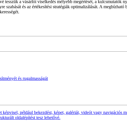
hetővé tesszük a vásárlói viselkedés mélyebb megértését, a kulcsmutatók
re szabását és az értékesítési stratégiák optimalizálását. A megbízható
kerességét.
esítményét és rugalmasságát
képvisel, például bekezdést, képet, galériát, videót vagy navigációs me
kturált oldalépítést tesz lehetővé.