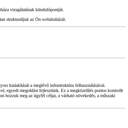
háza vizsgálatának kiindulópontját.
ottan strukturáljuk az Ön webáruházát.
rs kialakítását a meglévő infrastruktúra felhasználásával.
el, egyedi megoldást fejlesztünk. Ez a megközelítés pontos kontrollt
alapon hozzuk meg az ügyfél céljai, a várható növekedés, a műszaki