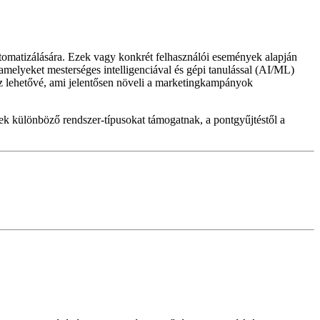
utomatizálására. Ezek vagy konkrét felhasználói események alapján
melyeket mesterséges intelligenciával és gépi tanulással (AI/ML)
sz lehetővé, ami jelentősen növeli a marketingkampányok
ek különböző rendszer-típusokat támogatnak, a pontgyűjtéstől a