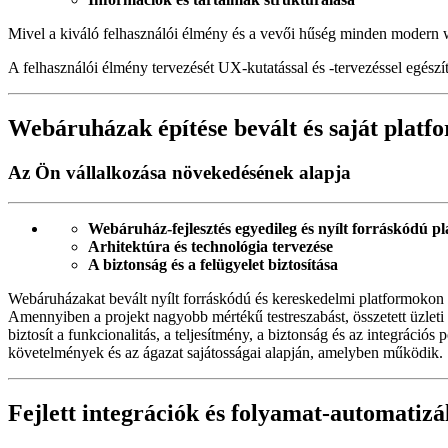
Mivel a kiváló felhasználói élmény és a vevői hűség minden modern 
A felhasználói élmény tervezését UX-kutatással és -tervezéssel egészí
Webáruházak építése bevált és saját plat
Az Ön vállalkozása növekedésének alapja
Webáruház-fejlesztés egyedileg és nyílt forráskódú 
Arhitektúra és technológia tervezése
A biztonság és a felügyelet biztosítása
Webáruházakat bevált nyílt forráskódú és kereskedelmi platformokon f
Amennyiben a projekt nagyobb mértékű testreszabást, összetett üzleti 
biztosít a funkcionalitás, a teljesítmény, a biztonság és az integráció
követelmények és az ágazat sajátosságai alapján, amelyben működik.
Fejlett integrációk és folyamat-automatizá