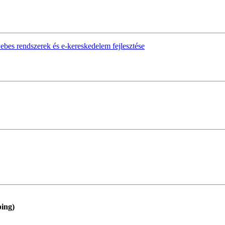
webes rendszerek és e‑kereskedelem fejlesztése
ping)