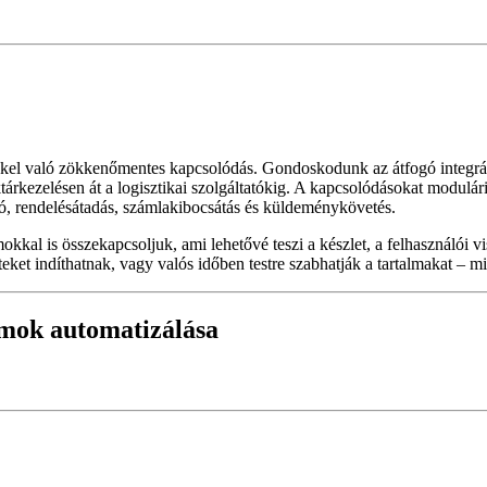
kkel való zökkenőmentes kapcsolódás. Gondoskodunk az átfogó integr
rkezelésen át a logisztikai szolgáltatókig. A kapcsolódásokat modulári
ció, rendelésátadás, számlakibocsátás és küldeménykövetés.
al is összekapcsoljuk, ami lehetővé teszi a készlet, a felhasználói vi
ket indíthatnak, vagy valós időben testre szabhatják a tartalmakat – mi
mok automatizálása