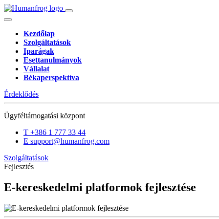
Kezdőlap
Szolgáltatások
Iparágak
Esettanulmányok
Vállalat
Békaperspektíva
Érdeklődés
Ügyféltámogatási központ
T
+386 1 777 33 44
E
support@humanfrog.com
Szolgáltatások
Fejlesztés
E-kereskedelmi platformok fejlesztése