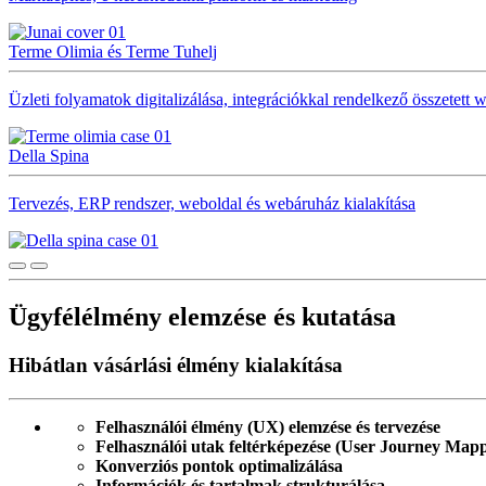
Terme Olimia és Terme Tuhelj
Üzleti folyamatok digitalizálása, integrációkkal rendelkező összetett 
Della Spina
Tervezés, ERP rendszer, weboldal és webáruház kialakítása
Ügyfélélmény elemzése és kutatása
Hibátlan vásárlási élmény kialakítása
Felhasználói élmény (UX) elemzése és tervezése
Felhasználói utak feltérképezése (User Journey Map
Konverziós pontok optimalizálása
Információk és tartalmak strukturálása