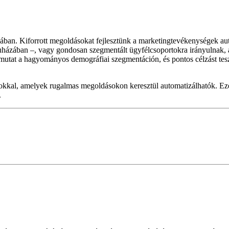
ásában. Kiforrott megoldásokat fejlesztünk a marketingtevékenységek a
házában –, vagy gondosan szegmentált ügyfélcsoportokra irányulnak, a
úlmutat a hagyományos demográfiai szegmentáción, és pontos célzást te
mokkal, amelyek rugalmas megoldásokon keresztül automatizálhatók. Ez
.