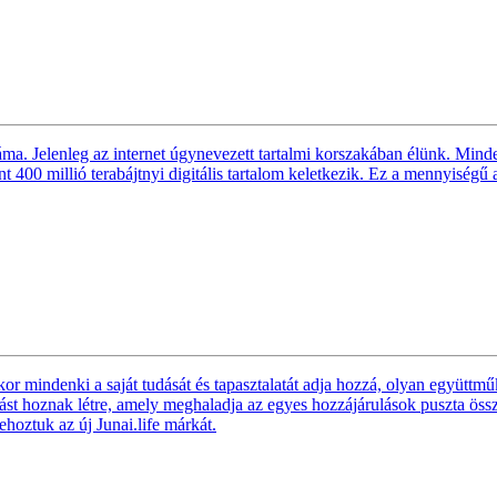
a. Jelenleg az internet úgynevezett tartalmi korszakában élünk. Minde
int 400 millió terabájtnyi digitális tartalom keletkezik. Ez a mennyiségű
ikor mindenki a saját tudását és tapasztalatát adja hozzá, olyan együtt
ást hoznak létre, amely meghaladja az egyes hozzájárulások puszta össze
rehoztuk az új Junai.life márkát.