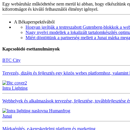
Egy webáruház működtetése nem merül ki abban, hogy elkészítünk egy 
kiforrottságot és kiváló felhasználói élményt igényel.
A Békaperspektívából
Hogyan javítják a testreszabott Gutenberg-blokkok a web
Nagy nyelvi modellek a lokalizált tartalomkészítés optim
Miért döntöttünk a partnerség mellett a Junai márka meg
Kapcsolódó esettanulmányok
BTC City
Tervezés, dizájn és fejlesztés egy közös webes platformhoz, valamint 
Intra Lighting
Webhelyek és alkalmazások tervezése, fejlesztése, továbbfejlesztése é
Junai
Márkaépítés, e-kereskedelmi platform és marketing