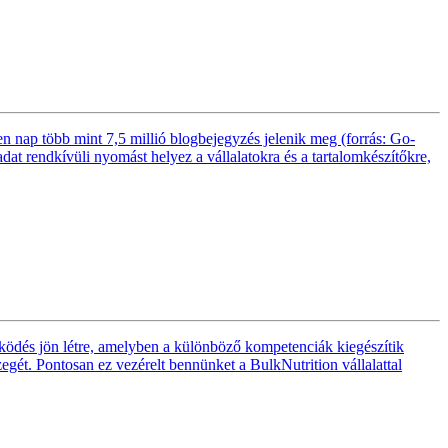
n nap több mint 7,5 millió blogbejegyzés jelenik meg (forrás: Go-
 adat rendkívüli nyomást helyez a vállalatokra és a tartalomkészítőkre,
működés jön létre, amelyben a különböző kompetenciák kiegészítik
gét. Pontosan ez vezérelt bennünket a BulkNutrition vállalattal