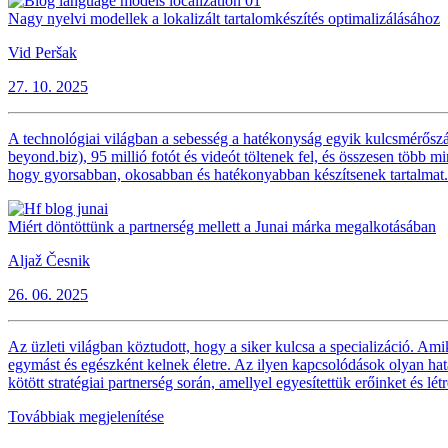
Nagy nyelvi modellek a lokalizált tartalomkészítés optimalizálásához
Vid Peršak
27. 10. 2025
A technológiai világban a sebesség a hatékonyság egyik kulcsmérőszám
beyond.biz), 95 millió fotót és videót töltenek fel, és összesen több m
hogy gyorsabban, okosabban és hatékonyabban készítsenek tartalmat.
Miért döntöttünk a partnerség mellett a Junai márka megalkotásában
Aljaž Česnik
26. 06. 2025
Az üzleti világban köztudott, hogy a siker kulcsa a specializáció. Am
egymást és egészként kelnek életre. Az ilyen kapcsolódások olyan hat
kötött stratégiai partnerség során, amellyel egyesítettük erőinket és lét
Továbbiak megjelenítése