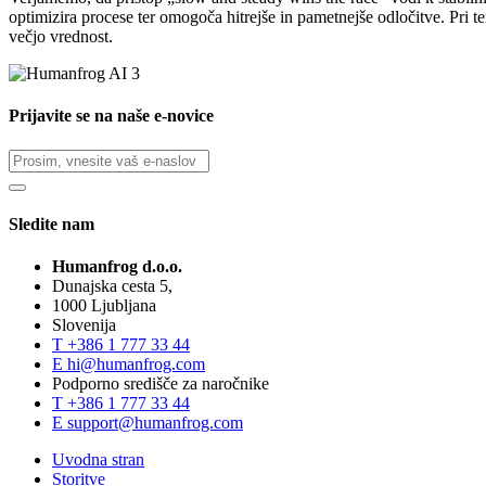
optimizira procese ter omogoča hitrejše in pametnejše odločitve. Pri 
večjo vrednost.
Prijavite se na naše e-novice
Sledite nam
Humanfrog d.o.o.
Dunajska cesta 5,
1000 Ljubljana
Slovenija
T
+386 1 777 33 44
E
hi@humanfrog.com
Podporno središče za naročnike
T
+386 1 777 33 44
E
support@humanfrog.com
Uvodna stran
Storitve