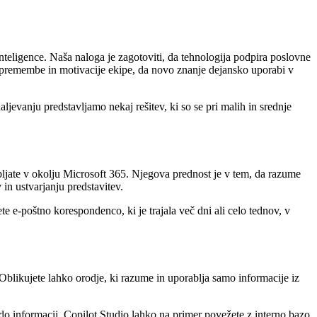
nteligence. Naša naloga je zagotoviti, da tehnologija podpira poslovne
 na spremembe in motivacije ekipe, da novo znanje dejansko uporabi v
jevanju predstavljamo nekaj rešitev, ki so se pri malih in srednje
bljate v okolju Microsoft 365. Njegova prednost je v tem, da razume
in ustvarjanju predstavitev.
te e-poštno korespondenco, ki je trajala več dni ali celo tednov, v
Oblikujete lahko orodje, ki razume in uporablja samo informacije iz
 do informacij. Copilot Studio lahko na primer povežete z interno bazo