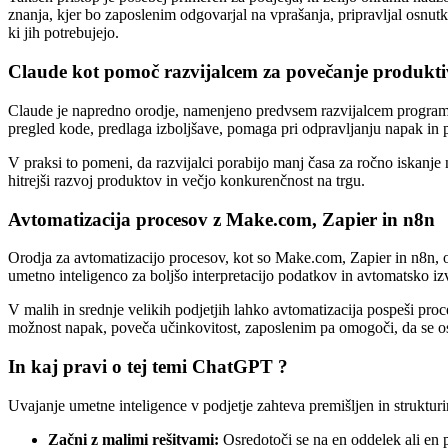
znanja, kjer bo zaposlenim odgovarjal na vprašanja, pripravljal osnutk
ki jih potrebujejo.
Claude kot pomoč razvijalcem za povečanje produkti
Claude je napredno orodje, namenjeno predvsem razvijalcem programsk
pregled kode, predlaga izboljšave, pomaga pri odpravljanju napak in 
V praksi to pomeni, da razvijalci porabijo manj časa za ročno iskanje na
hitrejši razvoj produktov in večjo konkurenčnost na trgu.
Avtomatizacija procesov z Make.com, Zapier in n8n
Orodja za avtomatizacijo procesov, kot so Make.com, Zapier in n8n, o
umetno inteligenco za boljšo interpretacijo podatkov in avtomatsko 
V malih in srednje velikih podjetjih lahko avtomatizacija pospeši pro
možnost napak, poveča učinkovitost, zaposlenim pa omogoči, da se osr
In kaj pravi o tej temi ChatGPT ?
Uvajanje umetne inteligence v podjetje zahteva premišljen in struktur
Začni z malimi rešitvami:
Osredotoči se na en oddelek ali en p