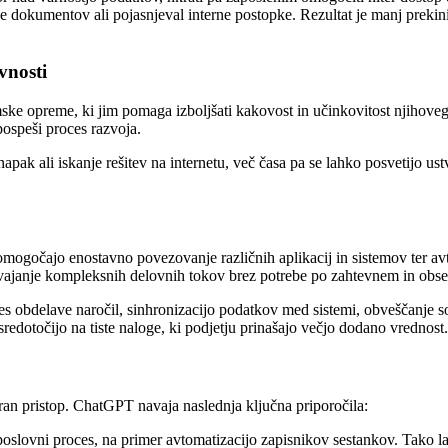
e dokumentov ali pojasnjeval interne postopke. Rezultat je manj prekini
vnosti
e opreme, ki jim pomaga izboljšati kakovost in učinkovitost njihoveg
pospeši proces razvoja.
pak ali iskanje rešitev na internetu, več časa pa se lahko posvetijo ustv
mogočajo enostavno povezovanje različnih aplikacij in sistemov ter avt
izvajanje kompleksnih delovnih tokov brez potrebe po zahtevnem in ob
ces obdelave naročil, sinhronizacijo podatkov med sistemi, obveščanje s
edotočijo na tiste naloge, ki podjetju prinašajo večjo dodano vrednost
iran pristop. ChatGPT navaja naslednja ključna priporočila:
oslovni proces, na primer avtomatizacijo zapisnikov sestankov. Tako la