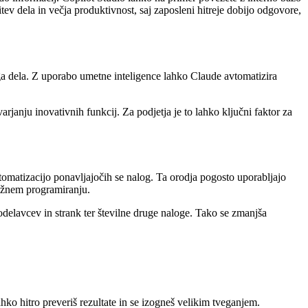
tev dela in večja produktivnost, saj zaposleni hitreje dobijo odgovore,
a dela. Z uporabo umetne inteligence lahko Claude avtomatizira
arjanju inovativnih funkcij. Za podjetja je to lahko ključni faktor za
omatizacijo ponavljajočih se nalog. Ta orodja pogosto uporabljajo
sežnem programiranju.
odelavcev in strank ter številne druge naloge. Tako se zmanjša
.
hko hitro preveriš rezultate in se izogneš velikim tveganjem.