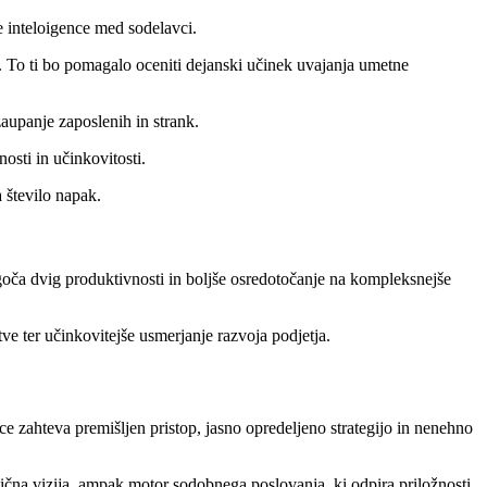
ne inteloigence med sodelavci.
. To ti bo pomagalo oceniti dejanski učinek uvajanja umetne
zaupanje zaposlenih in strank.
osti in učinkovitosti.
 število napak.
ogoča dvig produktivnosti in boljše osredotočanje na kompleksnejše
tve ter učinkovitejše usmerjanje razvoja podjetja.
e zahteva premišljen pristop, jasno opredeljeno strategijo in nenehno
tična vizija, ampak motor sodobnega poslovanja, ki odpira priložnosti,