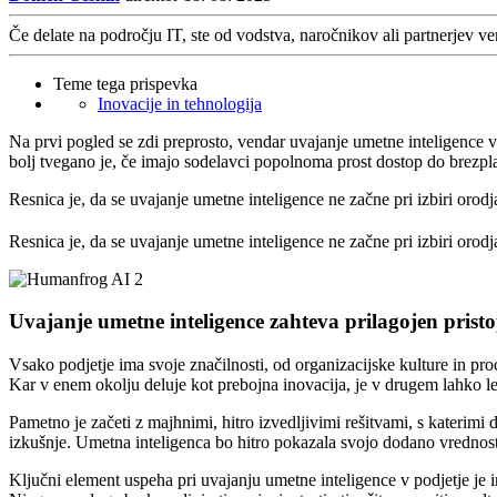
Če delate na področju IT, ste od vodstva, naročnikov ali partnerjev ver
Teme tega prispevka
Inovacije in tehnologija
Na prvi pogled se zdi preprosto, vendar uvajanje umetne inteligence v 
bolj tvegano je, če imajo sodelavci popolnoma prost dostop do brezplač
Resnica je, da se uvajanje umetne inteligence ne začne pri izbiri orod
Resnica je, da se uvajanje umetne inteligence ne začne pri izbiri orod
Uvajanje umetne inteligence zahteva prilagojen prist
Vsako podjetje ima svoje značilnosti, od organizacijske kulture in pro
Kar v enem okolju deluje kot prebojna inovacija, je v drugem lahko l
Pametno je začeti z majhnimi, hitro izvedljivimi rešitvami, s katerimi
izkušnje. Umetna inteligenca bo hitro pokazala svojo dodano vrednos
Ključni element uspeha pri uvajanju umetne inteligence v podjetje je 