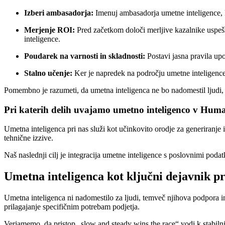
Izberi ambasadorja:
Imenuj ambasadorja umetne inteligence, ki
Merjenje ROI:
Pred začetkom določi merljive kazalnike uspešn
inteligence.
Poudarek na varnosti in skladnosti:
Postavi jasna pravila upo
Stalno učenje:
Ker je napredek na področju umetne inteligence 
Pomembno je razumeti, da umetna inteligenca ne bo nadomestil ljudi,
Pri katerih delih uvajamo umetno inteligenco v Hum
Umetna inteligenca pri nas služi kot učinkovito orodje za generiranje
tehnične izzive.
Naš naslednji cilj je integracija umetne inteligence s poslovnimi podat
Umetna inteligenca kot ključni dejavnik pr
Umetna inteligenca ni nadomestilo za ljudi, temveč njihova podpora in
prilagajanje specifičnim potrebam podjetja.
Verjamemo, da pristop „slow and steady wins the race“ vodi k stabilni 