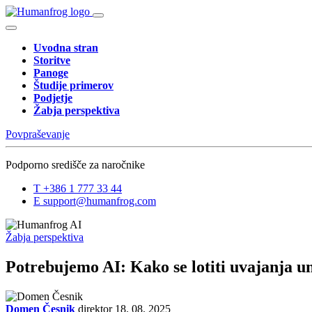
Uvodna stran
Storitve
Panoge
Študije primerov
Podjetje
Žabja perspektiva
Povpraševanje
Podporno središče za naročnike
T
+386 1 777 33 44
E
support@humanfrog.com
Žabja perspektiva
Potrebujemo AI: Kako se lotiti uvajanja um
Domen Česnik
direktor
18. 08. 2025