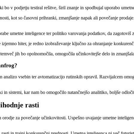
 bo v podjetju testiral rešitve, širil znanje in spodbujal uporabo umet
osti, kot so časovni prihranki, zmanjšanje napak ali povečanje prodaje
rabe umetne inteligence ter politiko varovanja podatkov, da zagotoviš 
izjemno hiter, je redno izobraževanje ključno za ohranjanje konkurenčn
 temveč jih bo opolnomočila, omogočila učinkovitejše delo in zmanjšala
anfrog?
 in analizo vsebin ter avtomatizacijo rutinskih opravil. Razvijalcem om
ki in sistemi, kar nam bo omogočilo natančnejšo analitiko, boljše odloči
ihodnje rasti
 orodje za povečanje učinkovitosti. Uspešno uvajanje umetne inteligenc
rasti in trajni konkurenčni prednosti. Umetna inteligenca ni več futuris