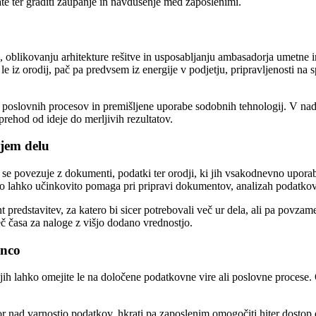
ltate ter graditi zaupanje in navdušenje med zaposlenimi.
, oblikovanju arhitekture rešitve in usposabljanju ambasadorja umetne i
ja le iz orodij, pač pa predvsem iz energije v podjetju, pripravljenosti
h poslovnih procesov in premišljene uporabe sodobnih tehnologij. V nadal
 prehod od ideje do merljivih rezultatov.
njem delu
 se povezuje z dokumenti, podatki ter orodji, ki jih vsakodnevno upora
to lahko učinkovito pomaga pri pripravi dokumentov, analizah podatkov 
predstavitev, za katero bi sicer potrebovali več ur dela, ali pa povzame
eč časa za naloge z višjo dodano vrednostjo.
enco
jih lahko omejite le na določene podatkovne vire ali poslovne procese. 
zor nad varnostjo podatkov, hkrati pa zaposlenim omogočiti hiter dostop