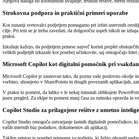
Njegova naloga bo koordinirati uvajanje, testirati rešitve, meriti rezu
Strokovna podpora in praktični primeri uporabe
Kot zunanji svetovalci podjetjem pomagamo pri izbiri ustreznih orodij
cilje. Pri tem se je treba zavedati, da dolgoročni uspeh nikoli ne izha
praksi.
Izkušnje kažejo, da podjetjem prinese največ koristi preplet obstoječi
velikih podjetjih izkazale kot posebej učinkovite, saj omogočajo hiter
Microsoft Copilot kot digitalni pomočnik pri vsakda
Microsoft Copilot je zasnovan tako, da pozna vaše poslovno okolje in
vsebino, shranjeno v SharePointu in drugih povezanih aplikacijah, za
V praksi to pomeni, da lahko v le nekaj minutah oblikujete PowerPoint 
jasen pregled. Za ekipe to pomeni manj časa za rutinska opravila in v
Copilot Studio za prilagojene rešitve z umetno intelig
Copilot Studio omogoča ustvarjanje lastnih digitalnih pomočnikov, ki 
vaših internih baz podatkov, dokumentov ali aplikacij.
Takšen pristop je posebej primeren za podjetja, ki želijo ohraniti nad