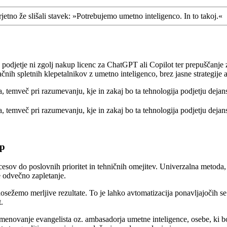
jetno že slišali stavek: »Potrebujemo umetno inteligenco. In to takoj.«
podjetje ni zgolj nakup licenc za ChatGPT ali Copilot ter prepuščanje z
nih spletnih klepetalnikov z umetno inteligenco, brez jasne strategije 
ja, temveč pri razumevanju, kje in zakaj bo ta tehnologija podjetju deja
ja, temveč pri razumevanju, kje in zakaj bo ta tehnologija podjetju dejan
op
cesov do poslovnih prioritet in tehničnih omejitev. Univerzalna metoda, 
e odvečno zapletanje.
 dosežemo merljive rezultate. To je lahko avtomatizacija ponavljajočih s
t.
imenovanje evangelista oz. ambasadorja umetne inteligence, osebe, ki b