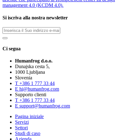
management 4.0 (KCDM 4.0).
Si iscriva alla nostra newsletter
Ci segua
Humanfrog d.o.o.
Dunajska cesta 5,
1000 Ljubljana
Slovenia
T
+386 1 777 33 44
E
hi@humanfrog.com
Supporto clienti
T
+386 1 777 33 44
E
support@humanfrog.com
Pagina iniziale
Servizi
Settori
Studi di caso
Azienda