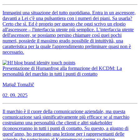
Immagini una situazione del tutto quotidiana. Entra in un ascensore,
davanti a Lei c'è una pulsantiera con i numeri dei piani. Sa usarla?
Certo che sì. Ed è proprio per questo che oggi scrivo un elogio
all'ascensore – l'interfaccia utente più semplice. L'interfaccia utente
dell'ascensore, se possiamo persino chiamare così quei pochi
numeri, possiede il massimo grado possibile di intuitività, una
caratteristica per la quale l'apprendimento preliminare quasi non è
necessario.
Presentazione di Humanfrog alla formazione del KCDM: La
personalità del marchio in tutti i punti di contatto
Matjaž Tomažič
02. 09. 2025
Il marchio è il cuore della comunicazione aziendale, ma questa
comunicazione sarà significativamente più efficace se al marchio
costruiamo una personalità che clienti e altri stakeholder
riconosceranno in tutti i punti di contatto. Su questo, a giugno di
quest’anno, ho preparato una lezione per i rappresentanti delle
aziende che partecipano al Kompetencni center za design