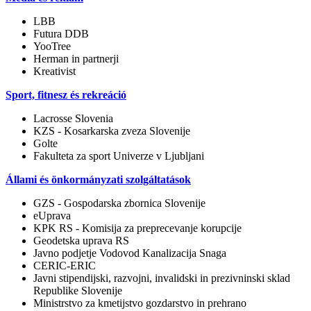
LBB
Futura DDB
YooTree
Herman in partnerji
Kreativist
Sport, fitnesz és rekreáció
Lacrosse Slovenia
KZS - Kosarkarska zveza Slovenije
Golte
Fakulteta za sport Univerze v Ljubljani
Állami és önkormányzati szolgáltatások
GZS - Gospodarska zbornica Slovenije
eUprava
KPK RS - Komisija za preprecevanje korupcije
Geodetska uprava RS
Javno podjetje Vodovod Kanalizacija Snaga
CERIC-ERIC
Javni stipendijski, razvojni, invalidski in prezivninski sklad
Republike Slovenije
Ministrstvo za kmetijstvo gozdarstvo in prehrano