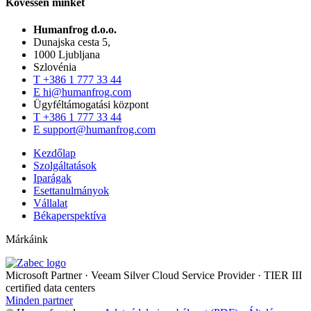
Kövessen minket
Humanfrog d.o.o.
Dunajska cesta 5,
1000 Ljubljana
Szlovénia
T
+386 1 777 33 44
E
hi@humanfrog.com
Ügyféltámogatási központ
T
+386 1 777 33 44
E
support@humanfrog.com
Kezdőlap
Szolgáltatások
Iparágak
Esettanulmányok
Vállalat
Békaperspektíva
Márkáink
Microsoft Partner
·
Veeam Silver Cloud Service Provider
·
TIER III
certified data centers
Minden partner