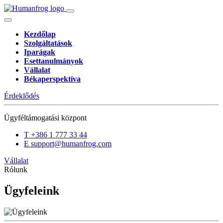
Kezdőlap
Szolgáltatások
Iparágak
Esettanulmányok
Vállalat
Békaperspektíva
Érdeklődés
Ügyféltámogatási központ
T
+386 1 777 33 44
E
support@humanfrog.com
Vállalat
Rólunk
Ügyfeleink