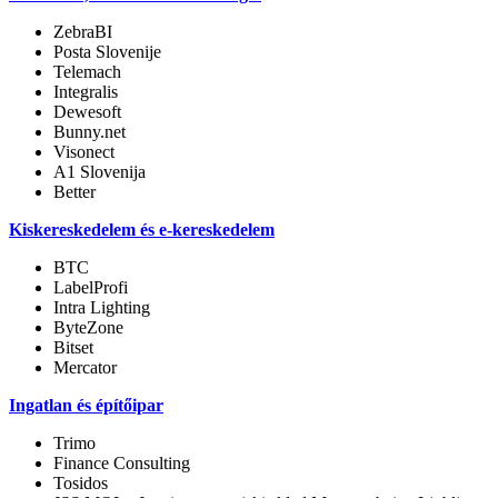
ZebraBI
Posta Slovenije
Telemach
Integralis
Dewesoft
Bunny.net
Visonect
A1 Slovenija
Better
Kiskereskedelem és e-kereskedelem
BTC
LabelProfi
Intra Lighting
ByteZone
Bitset
Mercator
Ingatlan és építőipar
Trimo
Finance Consulting
Tosidos