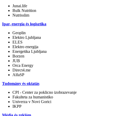
Junai.life
Bulk Nutrition
Nutrisslim
Ipar, energia és logisztika
Geoplin
Elektro Ljubljana
ELES
Elektro energija
Energetika Ljubljana
Borzen
JUB
Orca Energy
Direct4.me
AlfaSP
Tudomány és oktatás
CPI - Center za poklicno izobrazevanje
Fakulteta za humanistiko
Univerza v Novi Gorici
IKPP
Média és reklám