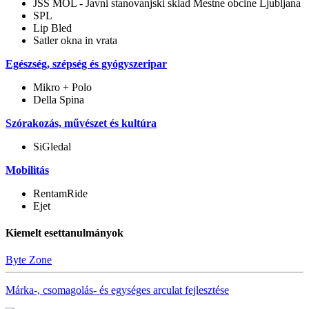
JSS MOL - Javni stanovanjski sklad Mestne obcine Ljubljana
SPL
Lip Bled
Satler okna in vrata
Egészség, szépség és gyógyszeripar
Mikro + Polo
Della Spina
Szórakozás, művészet és kultúra
SiGledal
Mobilitás
RentamRide
Ejet
Kiemelt esettanulmányok
Byte Zone
Márka-, csomagolás- és egységes arculat fejlesztése