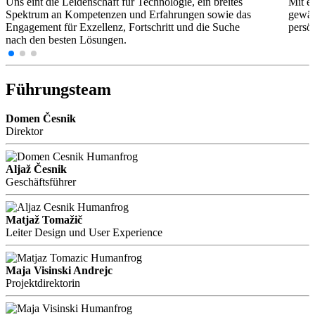
Uns eint die Leidenschaft für Technologie, ein breites
Mit e
Spektrum an Kompetenzen und Erfahrungen sowie das
gewäh
Engagement für Exzellenz, Fortschritt und die Suche
persö
nach den besten Lösungen.
Führungsteam
Domen Česnik
Direktor
Aljaž Česnik
Geschäftsführer
Matjaž Tomažič
Leiter Design und User Experience
Maja Visinski Andrejc
Projektdirektorin