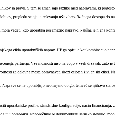
lnikov in pravil. S tem se zmanjšajo razlike med napravami, ki pogost
itev, pregledu stanja in reševanju težav brez fizičnega dostopa do n
a mora vedeti, kdo uporablja posamezno napravo, kakšna je njena konfigu
jskega cikla uporabniških naprav. HP ga opisuje kot kombinacijo naprav
ščenega partnerja. Vse možnosti niso na voljo v vseh državah, zato je t
ovornosti za delovna mesta obravnavati skozi celoten življenjski cikel.
Naprave se ne uporabljajo neomejeno dolgo, temveč se njihovo starost,
čiti uporabniške profile, standardne konfiguracije, način financiranja,
 dodeliti uporabniku. Priporočljivo je dokumentirati serijsko številko, 