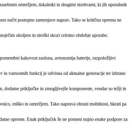
sebnim omrežjem, tiskalniki in drugimi storitvami, ki jih uporabnik
vimo načrt postopne zamenjave naprav. Tako se kritična oprema ne
bstoječim okoljem in stroški skozi celotno obdobje uporabe.
 pomembni kakovost zaslona, avtonomija baterije, razpoložljivi
in varnostnih funkcij je odvisna od aktualne generacije ter izbrane
n, dodatne priključke in zmogljivejše komponente, vendar so težji in
ovnico, miško in omrežjem. Tako naprava ohrani mobilnost, hkrati pa
t dodatne opreme. Enak priključek še ne pomeni nujno enake podpore za