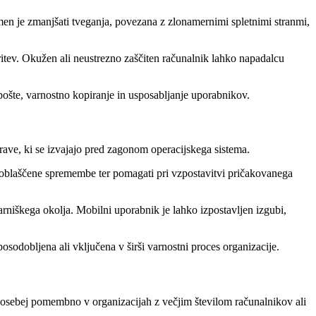
en je zmanjšati tveganja, povezana z zlonamernimi spletnimi stranmi,
itev. Okužen ali neustrezno zaščiten računalnik lahko napadalcu
 pošte, varnostno kopiranje in usposabljanje uporabnikov.
rave, ki se izvajajo pred zagonom operacijskega sistema.
ooblaščene spremembe ter pomagati pri vzpostavitvi pričakovanega
rniškega okolja. Mobilni uporabnik je lahko izpostavljen izgubi,
osodobljena ali vključena v širši varnostni proces organizacije.
 posebej pomembno v organizacijah z večjim številom računalnikov ali