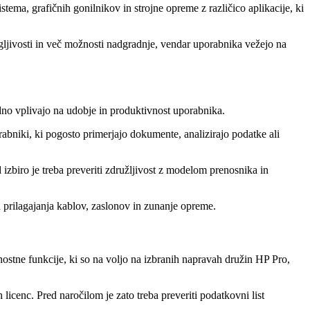
tema, grafičnih gonilnikov in strojne opreme z različico aplikacije, ki
gljivosti in več možnosti nadgradnje, vendar uporabnika vežejo na
no vplivajo na udobje in produktivnost uporabnika.
orabniki, ki pogosto primerjajo dokumente, analizirajo podatke ali
biro je treba preveriti združljivost z modelom prenosnika in
 prilagajanja kablov, zaslonov in zunanje opreme.
rnostne funkcije, ki so na voljo na izbranih napravah družin HP Pro,
licenc. Pred naročilom je zato treba preveriti podatkovni list