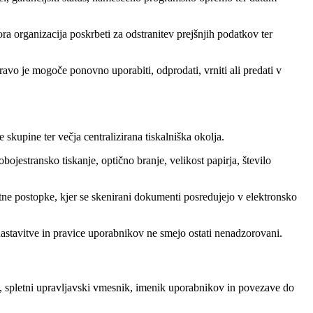
 organizacija poskrbeti za odstranitev prejšnjih podatkov ter
avo je mogoče ponovno uporabiti, odprodati, vrniti ali predati v
kupine ter večja centralizirana tiskalniška okolja.
ojestransko tiskanje, optično branje, velikost papirja, število
ntne postopke, kjer se skenirani dokumenti posredujejo v elektronsko
astavitve in pravice uporabnikov ne smejo ostati nenadzorovani.
, spletni upravljavski vmesnik, imenik uporabnikov in povezave do