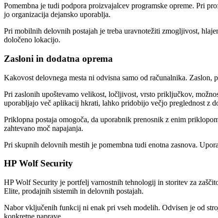
Pomembna je tudi podpora proizvajalcev programske opreme. Pri profesio
jo organizacija dejansko uporablja.
Pri mobilnih delovnih postajah je treba uravnotežiti zmogljivost, hl
določeno lokacijo.
Zasloni in dodatna oprema
Kakovost delovnega mesta ni odvisna samo od računalnika. Zaslon, pr
Pri zaslonih upoštevamo velikost, ločljivost, vrsto priključkov, možnos
uporabljajo več aplikacij hkrati, lahko pridobijo večjo preglednost z
Priklopna postaja omogoča, da uporabnik prenosnik z enim priklopom 
zahtevano moč napajanja.
Pri skupnih delovnih mestih je pomembna tudi enotna zasnova. Uporabn
HP Wolf Security
HP Wolf Security je portfelj varnostnih tehnologij in storitev za zašč
Elite, prodajnih sistemih in delovnih postajah.
Nabor vključenih funkcij ni enak pri vseh modelih. Odvisen je od stroj
konkretne naprave.