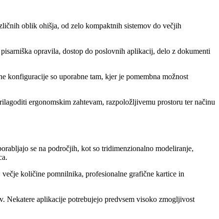
zličnih oblik ohišja, od zelo kompaktnih sistemov do večjih
pisarniška opravila, dostop do poslovnih aplikacij, delo z dokumenti
akšne konfiguracije so uporabne tam, kjer je pomembna možnost
ilagoditi ergonomskim zahtevam, razpoložljivemu prostoru ter načinu
abljajo se na področjih, kot so tridimenzionalno modeliranje,
ca.
večje količine pomnilnika, profesionalne grafične kartice in
ov. Nekatere aplikacije potrebujejo predvsem visoko zmogljivost