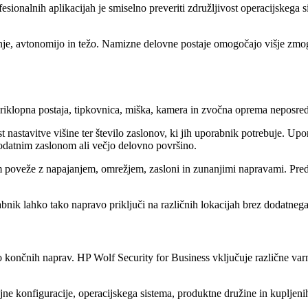
nalnih aplikacijah je smiselno preveriti združljivost operacijskega sis
ajenje, avtonomijo in težo. Namizne delovne postaje omogočajo višje zmo
iklopna postaja, tipkovnica, miška, kamera in zvočna oprema neposred
t nastavitve višine ter število zaslonov, ki jih uporabnik potrebuje. Up
 dodatnim zaslonom ali večjo delovno površino.
poveže z napajanjem, omrežjem, zasloni in zunanjimi napravami. Pred iz
ik lahko tako napravo priključi na različnih lokacijah brez dodatnega
ito končnih naprav. HP Wolf Security for Business vključuje različne va
ne konfiguracije, operacijskega sistema, produktne družine in kupljenih 