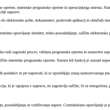
ojne opreme, sistemske programske opreme in operacijskega sistema. Nam
olje naprave.
o elektronske pošte, dokumentov, poslovnih aplikacij in oblačnih stor
ntralno upravljanje identitet, redno posodabljanje, zaščito elektronske
hko tudi zagonski proces, vdelana programska oprema in nastavitve nap
zaščito sistemske programske opreme. Namen teh funkcij je zaznati nep
h podatkov in pri napravah, ki se uporabljajo zunaj nadzorovanega pisa
ja, ki je vgrajena v napravo, ne zagotavlja zaščite, če ni omogočena, p
ju, posodabljanju in vzdrževanju naprav. Centralizirano upravljanje je