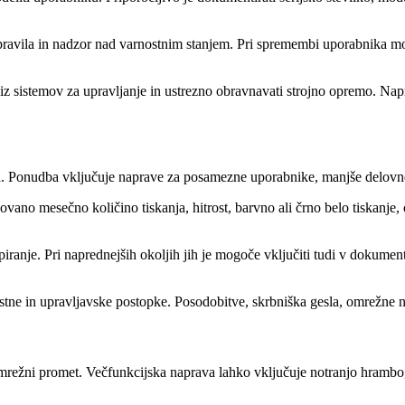
ravila in nadzor nad varnostnim stanjem. Pri spremembi uporabnika mora
 iz sistemov za upravljanje in ustrezno obravnavati strojno opremo. Napr
a. Ponudba vključuje naprave za posamezne uporabnike, manjše delovne s
no mesečno količino tiskanja, hitrost, barvno ali črno belo tiskanje, ob
piranje. Pri naprednejših okoljih jih je mogoče vključiti tudi v dokume
stne in upravljavske postopke. Posodobitve, skrbniška gesla, omrežne n
mrežni promet. Večfunkcijska naprava lahko vključuje notranjo hrambo