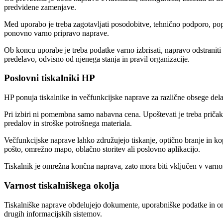
predvidene zamenjave.
Med uporabo je treba zagotavljati posodobitve, tehnično podporo, pop
ponovno varno pripravo naprave.
Ob koncu uporabe je treba podatke varno izbrisati, napravo odstraniti
predelavo, odvisno od njenega stanja in pravil organizacije.
Poslovni tiskalniki HP
HP ponuja tiskalnike in večfunkcijske naprave za različne obsege del
Pri izbiri ni pomembna samo nabavna cena. Upoštevati je treba pričakova
predalov in stroške potrošnega materiala.
Večfunkcijske naprave lahko združujejo tiskanje, optično branje in ko
pošto, omrežno mapo, oblačno storitev ali poslovno aplikacijo.
Tiskalnik je omrežna končna naprava, zato mora biti vključen v varno
Varnost tiskalniškega okolja
Tiskalniške naprave obdelujejo dokumente, uporabniške podatke in o
drugih informacijskih sistemov.