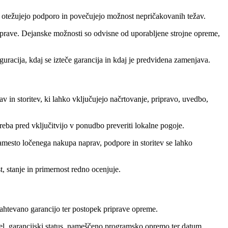
o otežujejo podporo in povečujejo možnost nepričakovanih težav.
aprave. Dejanske možnosti so odvisne od uporabljene strojne opreme,
racija, kdaj se izteče garancija in kdaj je predvidena zamenjava.
 in storitev, ki lahko vključujejo načrtovanje, pripravo, uvedbo,
reba pred vključitvijo v ponudbo preveriti lokalne pogoje.
 Namesto ločenega nakupa naprav, podpore in storitev se lahko
 stanje in primernost redno ocenjuje.
 zahtevano garancijo ter postopek priprave opreme.
model, garancijski status, nameščeno programsko opremo ter datum