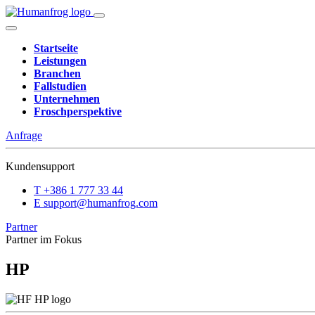
Startseite
Leistungen
Branchen
Fallstudien
Unternehmen
Froschperspektive
Anfrage
Kundensupport
T
+386 1 777 33 44
E
support@humanfrog.com
Partner
Partner im Fokus
HP