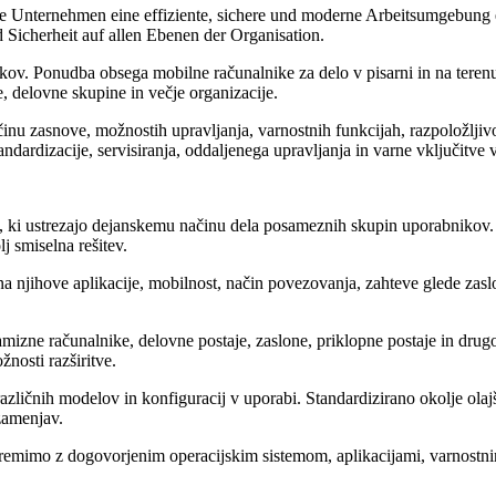
, die Unternehmen eine effiziente, sichere und moderne Arbeitsumgebu
 Sicherheit auf allen Ebenen der Organisation.
ov. Ponudba obsega mobilne računalnike za delo v pisarni in na terenu
, delovne skupine in večje organizacije.
 zasnove, možnostih upravljanja, varnostnih funkcijah, razpoložljivosti
ardizacije, servisiranja, oddaljenega upravljanja in varne vključitve v
ki ustrezajo dejanskemu načinu dela posameznih skupin uporabnikov. Vo
j smiselna rešitev.
a njihove aplikacije, mobilnost, način povezovanja, zahteve glede zas
izne računalnike, delovne postaje, zaslone, priklopne postaje in drug
žnosti razširitve.
zličnih modelov in konfiguracij v uporabi. Standardizirano okolje ola
zamenjav.
emimo z dogovorjenim operacijskim sistemom, aplikacijami, varnostnimi