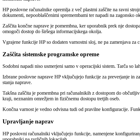
HP poslovne računalnike opremlja z več plastmi zaščite na ravni str
dokumenti, nepooblaščenimi spremembami ter napadi na zagonsko ok
Zaščita končne naprave je pomembna, ker uporabnik prek nje dostopa d
omogoči dostop do širšega informacijskega okolja.
Vgrajene funkcije HP so dodaten varnostni sloj, ne pa zamenjava za ce
Zaščita sistemske programske opreme
Sodobni napadi niso usmerjeni samo v operacijski sistem. Tarča so la
Izbrane poslovne naprave HP vključujejo funkcije za preverjanje in 
stanja naprave.
Takšna zaščita je pomembna pri računalnikih z dostopom do občutljivi
kraji, neznanim omrežjem in fizičnemu dostopu tretjih oseb.
Končna varnost je vedno odvisna tudi od pravilne konfiguracije. Funkci
Upravljanje naprav
HP poslovni računalniki vključujejo funkcije, namenjene konfiguriran
uporabniki na različnih lokacijah.