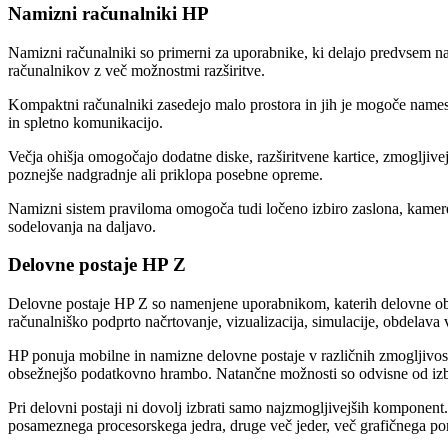
Namizni računalniki HP
Namizni računalniki so primerni za uporabnike, ki delajo predvsem na 
računalnikov z več možnostmi razširitve.
Kompaktni računalniki zasedejo malo prostora in jih je mogoče namesti
in spletno komunikacijo.
Večja ohišja omogočajo dodatne diske, razširitvene kartice, zmogljiv
poznejše nadgradnje ali priklopa posebne opreme.
Namizni sistem praviloma omogoča tudi ločeno izbiro zaslona, kamer
sodelovanja na daljavo.
Delovne postaje HP Z
Delovne postaje HP Z so namenjene uporabnikom, katerih delovne obre
računalniško podprto načrtovanje, vizualizacija, simulacije, obdelava
HP ponuja mobilne in namizne delovne postaje v različnih zmogljivostn
obsežnejšo podatkovno hrambo. Natančne možnosti so odvisne od iz
Pri delovni postaji ni dovolj izbrati samo najzmogljivejših komponent
posameznega procesorskega jedra, druge več jeder, več grafičnega pom