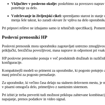
Vključitev v poslovno okolje:
poskrbimo za povezavo naprav z
potrebuje za delo.
Vzdrževanje in življenjski cikel:
spremljamo starost in stanj
menja šele takrat, ko zaradi okvare že vpliva na delo uporabnik
Pri pripravi rešitve ne izhajamo samo iz tehničnih specifikacij. Pomem
Poslovni prenosniki HP
Poslovni prenosnik mora uporabniku zagotavljati ustrezno zmogljivost 
priključki, brezžična povezljivost, masa naprave in odpornost pri vsa
HP poslovne prenosnike ponuja v več produktnih družinah in različnih
konfiguracije.
Kompaktnejši modeli so primerni za uporabnike, ki pogosto potujejo al
manj priročni za pogosto prenašanje.
Za uporabnike, ki večino časa delajo na stalnem delovnem mestu, je m
v pisarni omogoča delo, primerljivo z namiznim sistemom.
Pri izbiri je treba preveriti tudi možnost priklopa zahtevane kombina
napajanje, prenos podatkov in video signal.