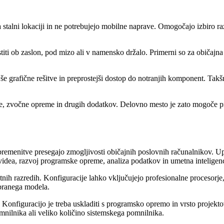
stalni lokaciji in ne potrebujejo mobilne naprave. Omogočajo izbiro ra
ti ob zaslon, pod mizo ali v namensko držalo. Primerni so za običajna 
ejše grafične rešitve in preprostejši dostop do notranjih komponent. T
e, zvočne opreme in drugih dodatkov. Delovno mesto je zato mogoče pr
menitve presegajo zmogljivosti običajnih poslovnih računalnikov. Upor
 videa, razvoj programske opreme, analiza podatkov in umetna inteligen
ih razredih. Konfiguracije lahko vključujejo profesionalne procesorje, 
branega modela.
. Konfiguracijo je treba uskladiti s programsko opremo in vrsto projekt
nilnika ali veliko količino sistemskega pomnilnika.