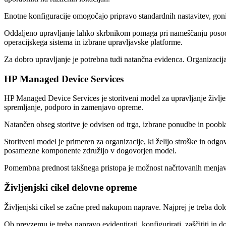
Enotne konfiguracije omogočajo pripravo standardnih nastavitev, goni
Oddaljeno upravljanje lahko skrbnikom pomaga pri nameščanju posodob
operacijskega sistema in izbrane upravljavske platforme.
Za dobro upravljanje je potrebna tudi natančna evidenca. Organizacij
HP Managed Device Services
HP Managed Device Services je storitveni model za upravljanje življen
spremljanje, podporo in zamenjavo opreme.
Natančen obseg storitve je odvisen od trga, izbrane ponudbe in poobla
Storitveni model je primeren za organizacije, ki želijo stroške in odg
posamezne komponente združijo v dogovorjen model.
Pomembna prednost takšnega pristopa je možnost načrtovanih menjav. 
Življenjski cikel delovne opreme
Življenjski cikel se začne pred nakupom naprave. Najprej je treba dolo
Ob prevzemu je treba napravo evidentirati, konfigurirati, zaščititi in