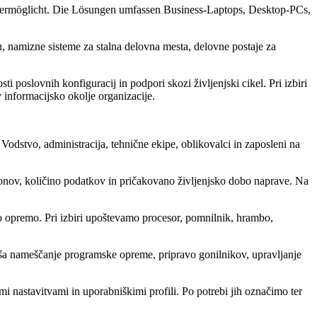
ng ermöglicht. Die Lösungen umfassen Business-Laptops, Desktop-PCs,
, namizne sisteme za stalna delovna mesta, delovne postaje za
 poslovnih konfiguracij in podpori skozi življenjski cikel. Pri izbiri
 informacijsko okolje organizacije.
dstvo, administracija, tehnične ekipe, oblikovalci in zaposleni na
lonov, količino podatkov in pričakovano življenjsko dobo naprave. Na
o opremo. Pri izbiri upoštevamo procesor, pomnilnik, hrambo,
jša nameščanje programske opreme, pripravo gonilnikov, upravljanje
 nastavitvami in uporabniškimi profili. Po potrebi jih označimo ter