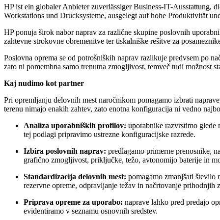
HP ist ein globaler Anbieter zuverlässiger Business-IT-Ausstattung
Workstations und Drucksysteme, ausgelegt auf hohe Produktivität und
HP ponuja širok nabor naprav za različne skupine poslovnih uporabnik
zahtevne strokovne obremenitve ter tiskalniške rešitve za posameznike
Poslovna oprema se od potrošniških naprav razlikuje predvsem po načinu
zato ni pomembna samo trenutna zmogljivost, temveč tudi možnost stand
Kaj nudimo kot partner
Pri opremljanju delovnih mest naročnikom pomagamo izbrati naprave, 
terenu nimajo enakih zahtev, zato enotna konfiguracija ni vedno najbol
Analiza uporabniških profilov:
uporabnike razvrstimo glede n
tej podlagi pripravimo ustrezne konfiguracijske razrede.
Izbira poslovnih naprav:
predlagamo primerne prenosnike, nam
grafično zmogljivost, priključke, težo, avtonomijo baterije in mo
Standardizacija delovnih mest:
pomagamo zmanjšati število ra
rezervne opreme, odpravljanje težav in načrtovanje prihodnjih 
Priprava opreme za uporabo:
naprave lahko pred predajo opr
evidentiramo v seznamu osnovnih sredstev.