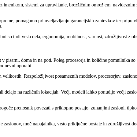
 imenikom, sistemi za upravljanje, brezžičnim omrežjem, navideznim za
e opreme, pomagamo pri uveljavljanju garancijskih zahtevkov ter pripra
a.
bni so tudi vrsta dela, ergonomija, mobilnost, varnost, združljivost z o
v pisarni, doma in na poti. Poleg procesorja in količine pomnilnika so
kodnevni uporabi.
 velikostih. Razpoložljivost posameznih modelov, procesorjev, zaslonov 
i delajo na različnih lokacijah. Večji modeli lahko ponudijo večji zaslo
ogoče prenosnik povezati s priklopno postajo, zunanjimi zasloni, tipk
cije zaslonov, moč napajalnika, vrsto priključne postaje in združljivos