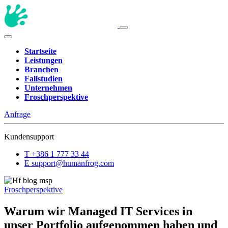
Startseite
Leistungen
Branchen
Fallstudien
Unternehmen
Froschperspektive
Anfrage
Kundensupport
T
+386 1 777 33 44
E
support@humanfrog.com
Froschperspektive
Warum wir Managed IT Services in
unser Portfolio aufgenommen haben und