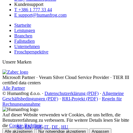
Kundensupport
T
+386 1 777 33 44
E
support@humanfrog.com
Startseite
Leistungen
Branchen
Fallstudien
Unternehmen
Froschperspektive
Unsere Marken
Microsoft Partner
·
Veeam Silver Cloud Service Provider
·
TIER III
certified data centers
Alle Partner
© Humanfrog d.o.o.
·
Datenschutzerklärung (PDF)
·
Allgemeine
Geschäftsbedingungen (PDF)
·
RRI-Projekt (PDF)
·
Regeln für
Rechnungsannahme
Auf dieser Website verwenden wir Cookies, die uns helfen, die
Benutzererfahrung zu verbessern. Für weitere Details lesen Sie bitte
die
Cookie-Richtlinie.
SL
EN
HR
IT
DE
HU
•
•
•
•
•
Alle akzeptieren
Nur notwendige akzeptieren
Anpassen