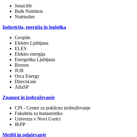
Junai.life
Bulk Nutrition
Nutrisslim
Industrija, energija in logistika
Geoplin
Elektro Ljubljana
ELES
Elektro energija
Energetika Ljubljana
Borzen
JUB
Orca Energy
Direct4.me
AlfaSP
Znanost in izobraževanje
CPI - Center za poklicno izobraževanje
Fakulteta za humanistiko
Univerza v Novi Gorici
IKPP
Mediji in oglaševanje