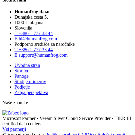
Humanfrog d.o.o.
Dunajska cesta 5,
1000 Ljubljana
Slovenija
T
+386 1 777 33 44
E
hi@humanfrog.com
Podporno središče za naročnike
T
+386 1 777 33 44
E
support@humanfrog.com
Uvodna stran
Storitve
Panoge
Študije primerov
Podjetje
Žabja perspektiva
Naše znamke
Microsoft Partner
·
Veeam Silver Cloud Service Provider
·
TIER III
certified data centers
Vsi partnerji
© Humanfrog d.o.o.
·
Politika zasebnosti (PDF)
·
Splošni pogoji