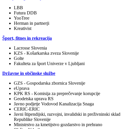
LBB
Futura DDB
YooTree
Herman in partnerji
Kreativist
Šport, fitnes in rekreacija
Lacrosse Slovenia
KZS - Košarkarska zveza Slovenije
Golte
Fakulteta za šport Univerze v Ljubljani
Državne in občinske službe
GZS - Gospodarska zbornica Slovenije
eUprava
KPK RS - Komisija za preprečevanje korupcije
Geodetska uprava RS
Javno podjetje Vodovod Kanalizacija Snaga
CERIC-ERIC
Javni štipendijski, razvojni, invalidski in preživninski sklad
Republike Slovenije
Ministrstvo za kmetijstvo gozdarstvo in prehrano