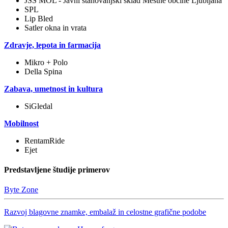
JSS MOL - Javni stanovanjski sklad Mestne občine Ljubljana
SPL
Lip Bled
Satler okna in vrata
Zdravje, lepota in farmacija
Mikro + Polo
Della Spina
Zabava, umetnost in kultura
SiGledal
Mobilnost
RentamRide
Ejet
Predstavljene študije primerov
Byte Zone
Razvoj blagovne znamke, embalaž in celostne grafične podobe