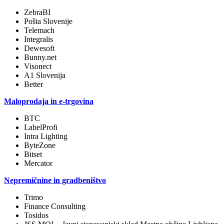
ZebraBI
Pošta Slovenije
Telemach
Integralis
Dewesoft
Bunny.net
Visonect
A1 Slovenija
Better
Maloprodaja in e-trgovina
BTC
LabelProfi
Intra Lighting
ByteZone
Bitset
Mercator
Nepremičnine in gradbeništvo
Trimo
Finance Consulting
Tosidos