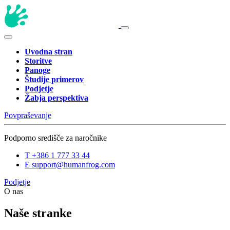
Uvodna stran
Storitve
Panoge
Študije primerov
Podjetje
Žabja perspektiva
Povpraševanje
Podporno središče za naročnike
T
+386 1 777 33 44
E
support@humanfrog.com
Podjetje
O nas
Naše stranke