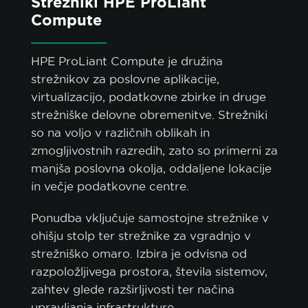
Strežniki HPE ProLiant
Compute
HPE ProLiant Compute je družina
strežnikov za poslovne aplikacije,
virtualizacijo, podatkovne zbirke in druge
strežniške delovne obremenitve. Strežniki
so na voljo v različnih oblikah in
zmogljivostnih razredih, zato so primerni za
manjša poslovna okolja, oddaljene lokacije
in večje podatkovne centre.
Ponudba vključuje samostojne strežnike v
ohišju stolp ter strežnike za vgradnjo v
strežniško omaro. Izbira je odvisna od
razpoložljivega prostora, števila sistemov,
zahtev glede razširljivosti ter načina
upravljanja infrastrukture.