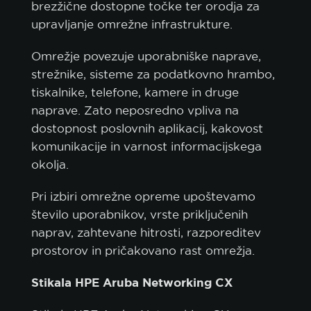
brezžične dostopne točke ter orodja za
upravljanje omrežne infrastrukture.
Omrežje povezuje uporabniške naprave,
strežnike, sisteme za podatkovno hrambo,
tiskalnike, telefone, kamere in druge
naprave. Zato neposredno vpliva na
dostopnost poslovnih aplikacij, kakovost
komunikacije in varnost informacijskega
okolja.
politica sui
Pri izbiri omrežne opreme upoštevamo
cookie.
število uporabnikov, vrste priključenih
naprav, zahtevane hitrosti, razporeditev
ACCETTA TUTTI
prostorov in pričakovano rast omrežja.
ACCETTA SOLO I NECESSARI
Stikala HPE Aruba Networking CX
PERSONALIZZA