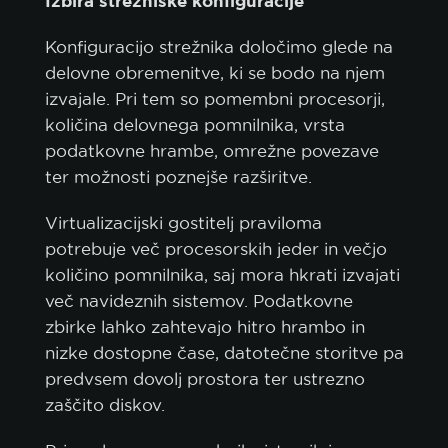
Izbira strežniške konfiguracije
Konfiguracijo strežnika določimo glede na
delovne obremenitve, ki se bodo na njem
izvajale. Pri tem so pomembni procesorji,
količina delovnega pomnilnika, vrsta
podatkovne hrambe, omrežne povezave
ter možnosti poznejše razširitve.
Virtualizacijski gostitelj praviloma
potrebuje več procesorskih jeder in večjo
količino pomnilnika, saj mora hkrati izvajati
več navideznih sistemov. Podatkovne
zbirke lahko zahtevajo hitro hrambo in
nizke dostopne čase, datotečne storitve pa
predvsem dovolj prostora ter ustrezno
zaščito diskov.