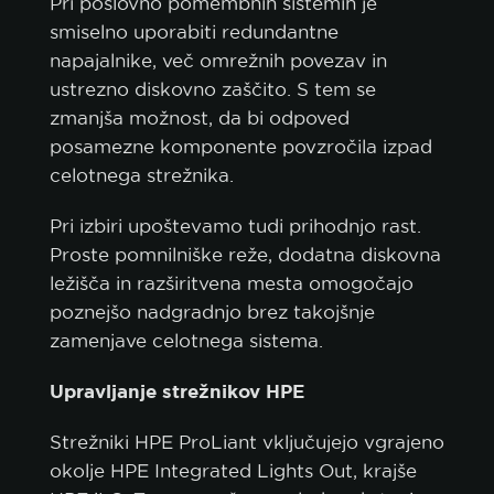
Pri poslovno pomembnih sistemih je
smiselno uporabiti redundantne
napajalnike, več omrežnih povezav in
ustrezno diskovno zaščito. S tem se
zmanjša možnost, da bi odpoved
posamezne komponente povzročila izpad
celotnega strežnika.
Pri izbiri upoštevamo tudi prihodnjo rast.
Proste pomnilniške reže, dodatna diskovna
ležišča in razširitvena mesta omogočajo
poznejšo nadgradnjo brez takojšnje
zamenjave celotnega sistema.
Upravljanje strežnikov HPE
Strežniki HPE ProLiant vključujejo vgrajeno
okolje HPE Integrated Lights Out, krajše