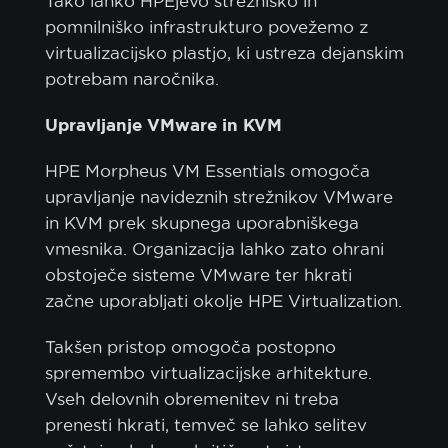
Tako lahko HPEjevo strežniško in
pomnilniško infrastrukturo povežemo z
virtualizacijsko plastjo, ki ustreza dejanskim
potrebam naročnika.
Upravljanje VMware in KVM
HPE Morpheus VM Essentials omogoča
upravljanje navideznih strežnikov VMware
in KVM prek skupnega uporabniškega
vmesnika. Organizacija lahko zato ohrani
obstoječe sisteme VMware ter hkrati
začne uporabljati okolje HPE Virtualization.
Takšen pristop omogoča postopno
spremembo virtualizacijske arhitekture.
Vseh delovnih obremenitev ni treba
prenesti hkrati, temveč se lahko selitev