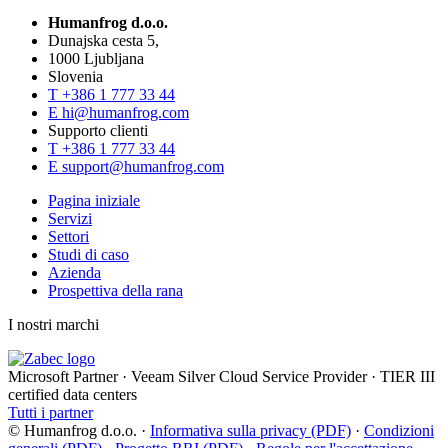
Humanfrog d.o.o.
Dunajska cesta 5,
1000 Ljubljana
Slovenia
T
+386 1 777 33 44
E
hi@humanfrog.com
Supporto clienti
T
+386 1 777 33 44
E
support@humanfrog.com
Pagina iniziale
Servizi
Settori
Studi di caso
Azienda
Prospettiva della rana
I nostri marchi
Microsoft Partner
·
Veeam Silver Cloud Service Provider
·
TIER III
certified data centers
Tutti i partner
© Humanfrog d.o.o.
·
Informativa sulla privacy (PDF)
·
Condizioni