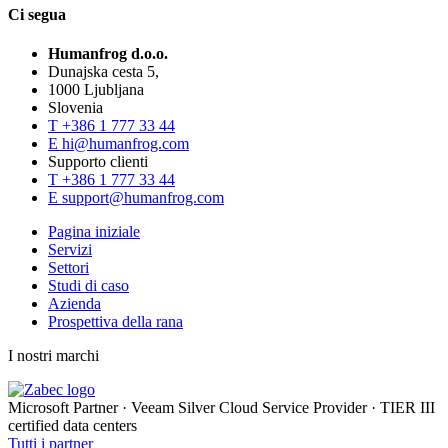
Ci segua
Humanfrog d.o.o.
Dunajska cesta 5,
1000 Ljubljana
Slovenia
T
+386 1 777 33 44
E
hi@humanfrog.com
Supporto clienti
T
+386 1 777 33 44
E
support@humanfrog.com
Pagina iniziale
Servizi
Settori
Studi di caso
Azienda
Prospettiva della rana
I nostri marchi
Microsoft Partner
·
Veeam Silver Cloud Service Provider
·
TIER III
certified data centers
Tutti i partner