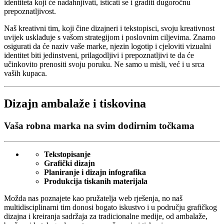
identiteta koji će nadahnjivati, isticati se i graditi dugoročnu
prepoznatljivost.
Naš kreativni tim, koji čine dizajneri i tekstopisci, svoju kreativnost
uvijek usklađuje s vašom strategijom i poslovnim ciljevima. Znamo
osigurati da će naziv vaše marke, njezin logotip i cjeloviti vizualni
identitet biti jedinstveni, prilagodljivi i prepoznatljivi te da će
učinkovito prenositi svoju poruku. Ne samo u misli, već i u srca
vaših kupaca.
Dizajn ambalaže i tiskovina
Vaša robna marka na svim dodirnim točkama
Tekstopisanje
Grafički dizajn
Planiranje i dizajn infografika
Produkcija tiskanih materijala
Možda nas poznajete kao pružatelja web rješenja, no naš
multidisciplinarni tim donosi bogato iskustvo i u području grafičkog
dizajna i kreiranja sadržaja za tradicionalne medije, od ambalaže,