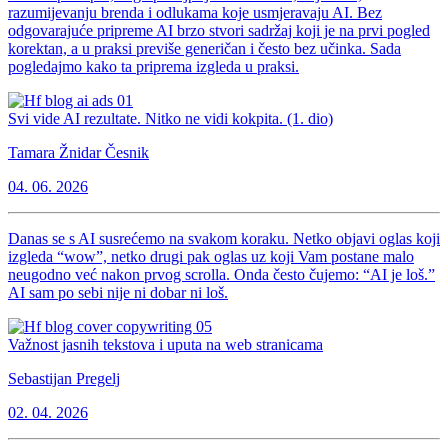
razumijevanju brenda i odlukama koje usmjeravaju AI. Bez
odgovarajuće pripreme AI brzo stvori sadržaj koji je na prvi pogled
korektan, a u praksi previše generičan i često bez učinka. Sada
pogledajmo kako ta priprema izgleda u praksi.
Svi vide AI rezultate. Nitko ne vidi kokpita. (1. dio)
Tamara Žnidar Česnik
04. 06. 2026
Danas se s AI susrećemo na svakom koraku. Netko objavi oglas koji
izgleda “wow”, netko drugi pak oglas uz koji Vam postane malo
neugodno već nakon prvog scrolla. Onda često čujemo: “AI je loš.”
AI sam po sebi nije ni dobar ni loš.
Važnost jasnih tekstova i uputa na web stranicama
Sebastijan Pregelj
02. 04. 2026