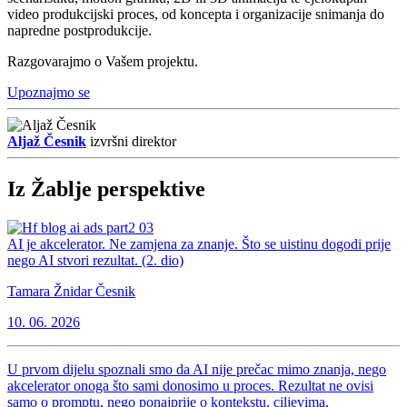
video produkcijski proces, od koncepta i organizacije snimanja do
napredne postprodukcije.
Razgovarajmo o Vašem projektu.
Upoznajmo se
Aljaž Česnik
izvršni direktor
Iz Žablje perspektive
AI je akcelerator. Ne zamjena za znanje. Što se uistinu dogodi prije
nego AI stvori rezultat. (2. dio)
Tamara Žnidar Česnik
10. 06. 2026
U prvom dijelu spoznali smo da AI nije prečac mimo znanja, nego
akcelerator onoga što sami donosimo u proces. Rezultat ne ovisi
samo o promptu, nego ponajprije o kontekstu, ciljevima,