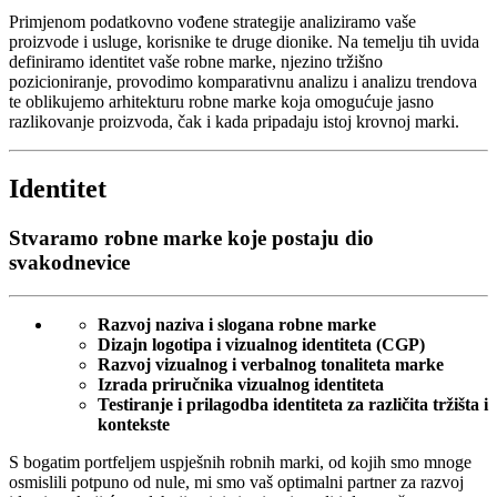
Primjenom podatkovno vođene strategije analiziramo vaše
proizvode i usluge, korisnike te druge dionike. Na temelju tih uvida
definiramo identitet vaše robne marke, njezino tržišno
pozicioniranje, provodimo komparativnu analizu i analizu trendova
te oblikujemo arhitekturu robne marke koja omogućuje jasno
razlikovanje proizvoda, čak i kada pripadaju istoj krovnoj marki.
Identitet
Stvaramo robne marke koje postaju dio
svakodnevice
Razvoj naziva i slogana robne marke
Dizajn logotipa i vizualnog identiteta (CGP)
Razvoj vizualnog i verbalnog tonaliteta marke
Izrada priručnika vizualnog identiteta
Testiranje i prilagodba identiteta za različita tržišta i
kontekste
S bogatim portfeljem uspješnih robnih marki, od kojih smo mnoge
osmislili potpuno od nule, mi smo vaš optimalni partner za razvoj