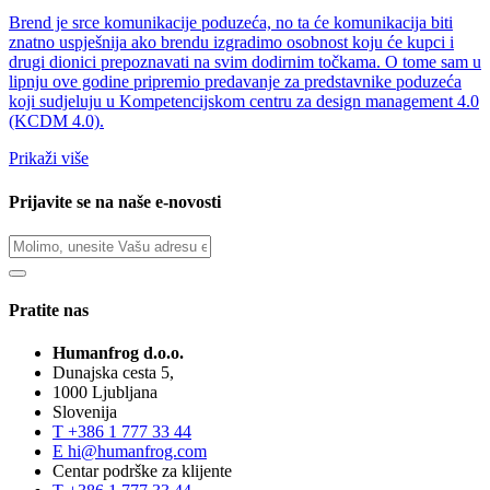
Brend je srce komunikacije poduzeća, no ta će komunikacija biti
znatno uspješnija ako brendu izgradimo osobnost koju će kupci i
drugi dionici prepoznavati na svim dodirnim točkama. O tome sam u
lipnju ove godine pripremio predavanje za predstavnike poduzeća
koji sudjeluju u Kompetencijskom centru za design management 4.0
(KCDM 4.0).
Prikaži više
Prijavite se na naše e-novosti
Pratite nas
Humanfrog d.o.o.
Dunajska cesta 5,
1000 Ljubljana
Slovenija
T
+386 1 777 33 44
E
hi@humanfrog.com
Centar podrške za klijente