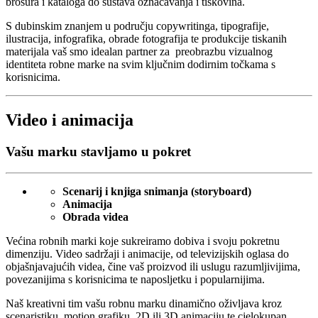
brošura i kataloga do sustava označavanja i tiskovina.
S dubinskim znanjem u području copywritinga, tipografije,
ilustracija, infografika, obrade fotografija te produkcije tiskanih
materijala vaš smo idealan partner za preobrazbu vizualnog
identiteta robne marke na svim ključnim dodirnim točkama s
korisnicima.
Video i animacija
Vašu marku stavljamo u pokret
Scenarij i knjiga snimanja (storyboard)
Animacija
Obrada videa
Većina robnih marki koje sukreiramo dobiva i svoju pokretnu
dimenziju. Video sadržaji i animacije, od televizijskih oglasa do
objašnjavajućih videa, čine vaš proizvod ili uslugu razumljivijima,
povezanijima s korisnicima te naposljetku i popularnijima.
Naš kreativni tim vašu robnu marku dinamično oživljava kroz
scenaristiku, motion grafiku, 2D ili 3D animaciju te cjelokupan