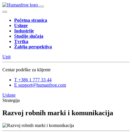
Početna stranica
Usluge
Industrije
Studije slučaja
Tvrtka
Žablja perspektiva
Upit
Centar podrške za klijente
T
+386 1 777 33 44
E
support@humanfrog.com
Usluge
Strategija
Razvoj robnih marki i komunikacija