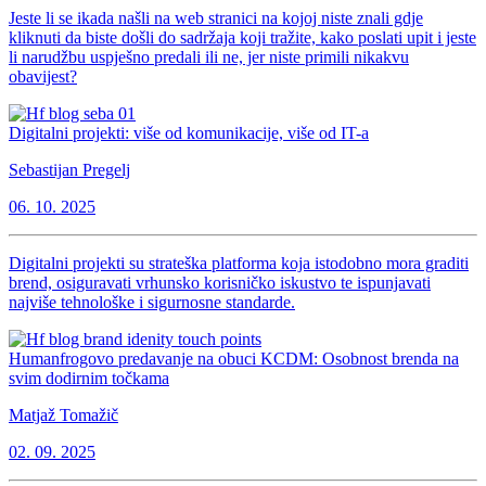
Jeste li se ikada našli na web stranici na kojoj niste znali gdje
kliknuti da biste došli do sadržaja koji tražite, kako poslati upit i jeste
li narudžbu uspješno predali ili ne, jer niste primili nikakvu
obavijest?
Digitalni projekti: više od komunikacije, više od IT-a
Sebastijan Pregelj
06. 10. 2025
Digitalni projekti su strateška platforma koja istodobno mora graditi
brend, osiguravati vrhunsko korisničko iskustvo te ispunjavati
najviše tehnološke i sigurnosne standarde.
Humanfrogovo predavanje na obuci KCDM: Osobnost brenda na
svim dodirnim točkama
Matjaž Tomažič
02. 09. 2025