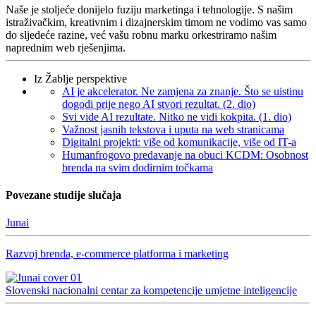
Naše je stoljeće donijelo fuziju marketinga i tehnologije. S našim
istraživačkim, kreativnim i dizajnerskim timom ne vodimo vas samo
do sljedeće razine, već vašu robnu marku orkestriramo našim
naprednim web rješenjima.
Iz Žablje perspektive
AI je akcelerator. Ne zamjena za znanje. Što se uistinu
dogodi prije nego AI stvori rezultat. (2. dio)
Svi vide AI rezultate. Nitko ne vidi kokpita. (1. dio)
Važnost jasnih tekstova i uputa na web stranicama
Digitalni projekti: više od komunikacije, više od IT-a
Humanfrogovo predavanje na obuci KCDM: Osobnost
brenda na svim dodirnim točkama
Povezane studije slučaja
Junai
Razvoj brenda, e-commerce platforma i marketing
Slovenski nacionalni centar za kompetencije umjetne inteligencije