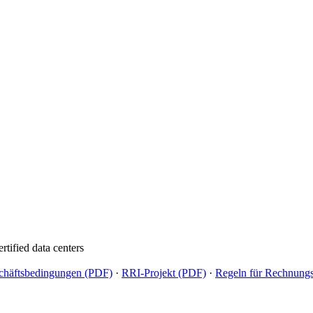
rtified data centers
chäftsbedingungen (PDF)
·
RRI-Projekt (PDF)
·
Regeln für Rechnun