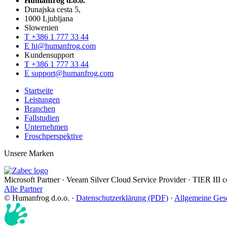
Humanfrog d.o.o.
Dunajska cesta 5,
1000 Ljubljana
Slowenien
T
+386 1 777 33 44
E
hi@humanfrog.com
Kundensupport
T
+386 1 777 33 44
E
support@humanfrog.com
Startseite
Leistungen
Branchen
Fallstudien
Unternehmen
Froschperspektive
Unsere Marken
Microsoft Partner
·
Veeam Silver Cloud Service Provider
·
TIER III ce
Alle Partner
© Humanfrog d.o.o.
·
Datenschutzerklärung (PDF)
·
Allgemeine Ges