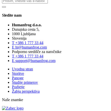
Sledite nam
Humanfrog d.o.o.
Dunajska cesta 5,
1000 Ljubljana
Slovenija
T
+386 1 777 33 44
E
hi@humanfrog.com
Podporno središče za naročnike
T
+386 1 777 33 44
E
support@humanfrog.com
Uvodna stran
Storitve
Panoge
Študije primerov
Podjetje
Žabja perspektiva
Naše znamke