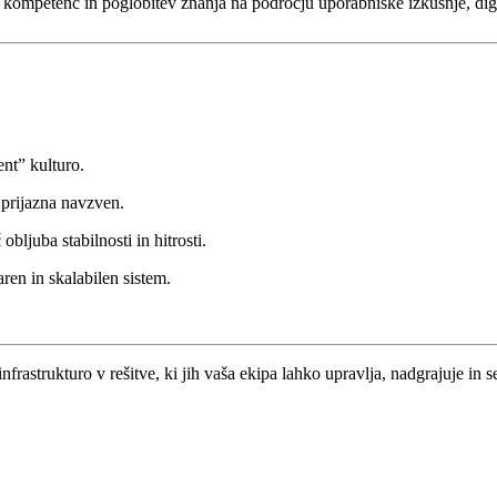
kompetenc in poglobitev znanja na področju uporabniške izkušnje, digita
ent” kulturo.
 prijazna navzven.
ljuba stabilnosti in hitrosti.
ren in skalabilen sistem.
nfrastrukturo v rešitve, ki jih vaša ekipa lahko upravlja, nadgrajuje in 