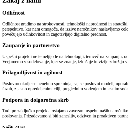
Zakaj z nami
Odličnost
Odličnost gradimo na strokovnosti, tehnološki naprednosti in strateški 
perspektivo, kar nam omogoča, da izzive naročnikov naslavljamo celovi
povečujejo učinkovitost in zagotavljajo digitalno prednost.
Zaupanje in partnerstvo
Uspešni projekti ne temeljijo le na tehnologiji, temveč na zaupanju, 
Verjamemo v sodelovanje, kjer se znanje, izkušnje in vizije združijo v 
Prilagodljivost in agilnost
Poslovno okolje se nenehno spreminja, saj se poslovni modeli, uporabn
fazah, z jasno opredeljenimi cilji, preglednim vodenjem in tesnim so
Podpora in dolgoročna skrb
Tudi po zaključku projekta ostajamo zavezani uspehu naših naročnikov
poslovanja. Prizadevamo si biti zanesljiv, odziven in proaktiven partne
Naših 23 let