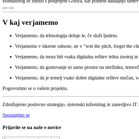
Humanfrog se združi s podjetjem Gooya, kar pomeni nadaljnjo širitev 
V kaj verjamemo
Verjamemo, da tehnologija deluje le, če služi ljudem.
Verjamemo v iskrene odnose, ne v “win the pitch, forget the cli
Verjamemo, da mora biti vsaka digitalna rešitev trdna znotraj in
Verjamemo, da gostovanje ni samo prostor na strežniku, temveč ob
Verjamemo, da je temelj vsake dobre digitalne rešitve močan, va
Pogovorimo se o vašem projektu.
Združujemo poslovno strategijo, sistemski inženiring in zanesljivo IT i
Spoznajmo se
Prijavite se na naše e-novice