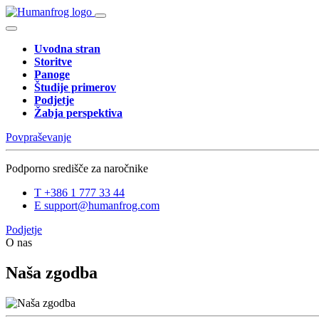
Uvodna stran
Storitve
Panoge
Študije primerov
Podjetje
Žabja perspektiva
Povpraševanje
Podporno središče za naročnike
T
+386 1 777 33 44
E
support@humanfrog.com
Podjetje
O nas
Naša zgodba