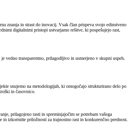
arna znanja in strast do inovacij. Vsak član prispeva svojo edinstveno
imi digitalnimi pristopi ustvarjamo rešitve, ki pospešujejo rast,
 je vedno transparentno, prilagodljivo in usmerjeno v skupni uspeh.
rojekte snujemo na metodologijah, ki omogočajo strukturirano delo po
roški in časovnico.
nje, prilagojeno rasti in spreminjajočim se potrebam vašega
 in izkoristite priložnosti za trajnostno rast in konkurenčno prednost.