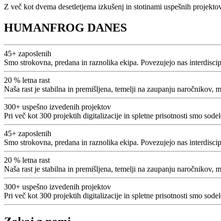
Z več kot dvema desetletjema izkušenj in stotinami uspešnih projektov 
HUMANFROG DANES
45+
zaposlenih
Smo strokovna, predana in raznolika ekipa. Povezujejo nas interdiscipl
20 %
letna rast
Naša rast je stabilna in premišljena, temelji na zaupanju naročnikov, mo
300+
uspešno izvedenih projektov
Pri več kot 300 projektih digitalizacije in spletne prisotnosti smo sode
45+
zaposlenih
Smo strokovna, predana in raznolika ekipa. Povezujejo nas interdiscipl
20 %
letna rast
Naša rast je stabilna in premišljena, temelji na zaupanju naročnikov, mo
300+
uspešno izvedenih projektov
Pri več kot 300 projektih digitalizacije in spletne prisotnosti smo sode