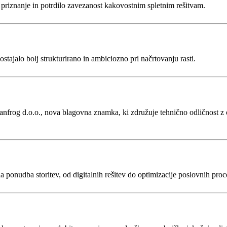
o priznanje in potrdilo zavezanost kakovostnim spletnim rešitvam.
ostajalo bolj strukturirano in ambiciozno pri načrtovanju rasti.
rog d.o.o., nova blagovna znamka, ki združuje tehnično odličnost z obli
 ponudba storitev, od digitalnih rešitev do optimizacije poslovnih proce