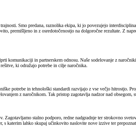
trajnosti. Smo predana, raznolika ekipa, ki jo povezujejo interdisciplin
to, premišljeno in z osredotočenostjo na dolgoročne rezultate. Z napredn
odprti komunikaciji in partnerskem odnosu. Naše sodelovanje z naročniki
rešitve, ki odražajo potrebe in cilje naročnika.
iške potrebe in tehnološki standardi razvijajo z vse večjo hitrostjo. P
delovanjem z naročnikom. Tak pristop zagotavlja nadzor nad obsegom, st
. Zagotavljamo stalno podporo, redne nadgradnje ter strokovno svetova
r, s katerim lahko skupaj učinkovito naslovite nove izzive ter prepoznate