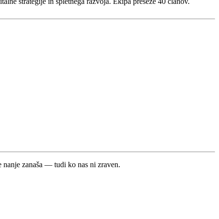
lne strategije in spletnega razvoja. Ekipa preseže 40 članov.
se nanje zanaša — tudi ko nas ni zraven.