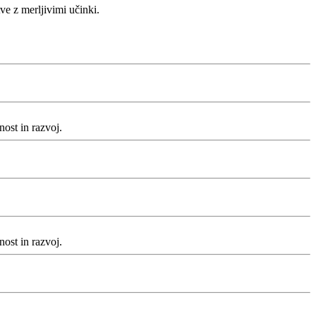
ve z merljivimi učinki.
nost in razvoj.
nost in razvoj.