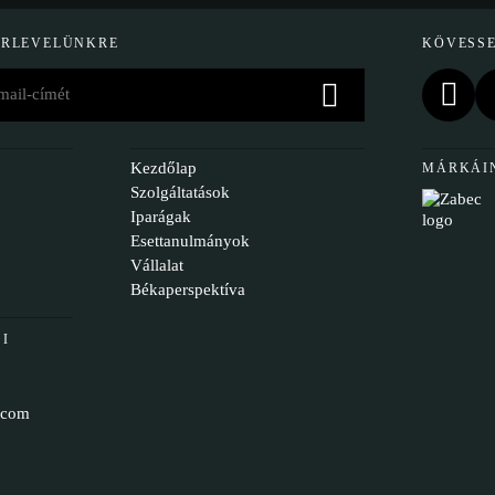
ÍRLEVELÜNKRE
KÖVESS
Kezdőlap
MÁRKÁI
Szolgáltatások
Iparágak
Esettanulmányok
Vállalat
Békaperspektíva
I
.com