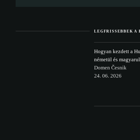
LEGFRISSEBBEK A
Hogyan kezdett a Hu
németül és magyarul
Domen Česnik
24. 06. 2026
szabál
ÖSSZES ELF