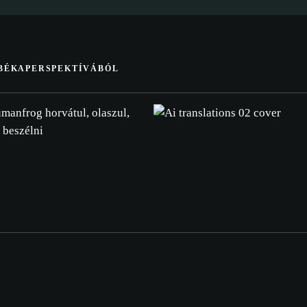
 BÉKAPERSPEKTÍVÁBÓL
manfrog horvátul, olaszul,
 beszélni
sütikre vonat
yzatot.
OGADÁSA
CSAK A SZÜKSÉGESEK ELFOGADÁSA