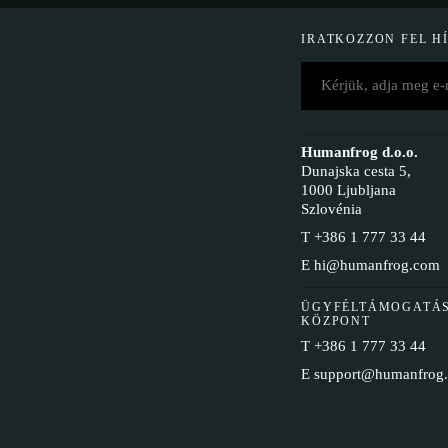
IRATKOZZON FEL H
Humanfrog d.o.o.
Dunajska cesta 5,
1000 Ljubljana
Szlovénia
T
+386 1 777 33 44
E
hi@humanfrog.com
ÜGYFÉLTÁMOGATÁS
KÖZPONT
T
+386 1 777 33 44
E
support@humanfrog