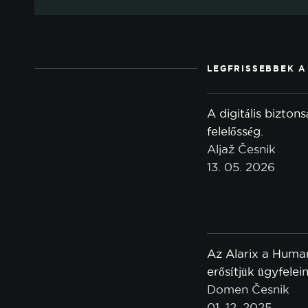
LEGFRISSEBBEK A
A digitális bizton
felelősség.
Aljaž Česnik
13. 05. 2026
Az Alarix a Human
erősítjük ügyfele
Domen Česnik
01. 12. 2025