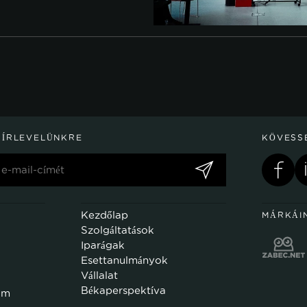
HÍRLEVELÜNKRE
KÖVESS
Kezdőlap
MÁRKÁI
Szolgáltatások
Iparágak
Esettanulmányok
Vállalat
Békaperspektíva
om