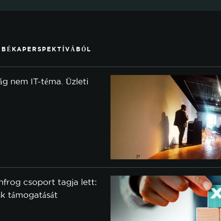
 BÉKAPERSPEKTÍVÁBÓL
ság nem IT-téma. Üzleti
frog csoport tagja lett:
ink támogatását