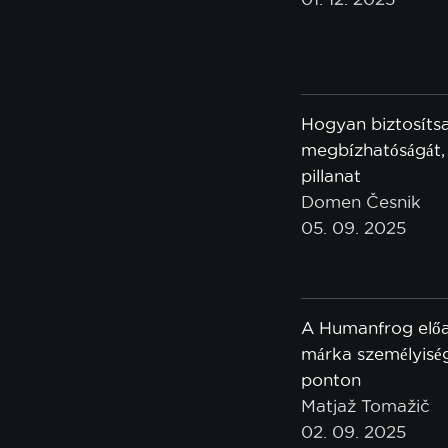
Hogyan biztosíts
megbízhatóságát, a
pillanat
Domen Česnik
vonat
05. 09. 2025
ÖSSZES ELFO
A Humanfrog elő
márka személyiség
ponton
Matjaž Tomažič
02. 09. 2025