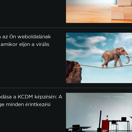
a az Ön weboldalának
mikor eljön a virális
sütik
kozó szabályzatot.
GADÁSA
CSAK A SZÜKSÉGESEK ELFOGADÁSA
adása a KCDM képzésén: A
e minden érintkezési