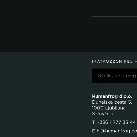
IRATKOZZON FEL 
Humanfrog d.o.o.
Dunajska cesta 5,
1000 Ljubljana
Szlovénia
T
+386 1 777 33 44
E
hi@humanfrog.c