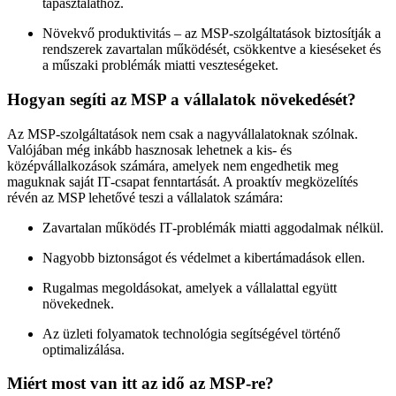
tapasztalathoz.
Növekvő produktivitás – az MSP‑szolgáltatások biztosítják a
rendszerek zavartalan működését, csökkentve a kieséseket és
a műszaki problémák miatti veszteségeket.
Hogyan segíti az MSP a vállalatok növekedését?
Az MSP‑szolgáltatások nem csak a nagyvállalatoknak szólnak.
Valójában még inkább hasznosak lehetnek a kis- és
középvállalkozások számára, amelyek nem engedhetik meg
maguknak saját IT‑csapat fenntartását. A proaktív megközelítés
révén az MSP lehetővé teszi a vállalatok számára:
Zavartalan működés IT‑problémák miatti aggodalmak nélkül.
Nagyobb biztonságot és védelmet a kibertámadások ellen.
Rugalmas megoldásokat, amelyek a vállalattal együtt
növekednek.
Az üzleti folyamatok technológia segítségével történő
optimalizálása.
Miért most van itt az idő az MSP‑re?