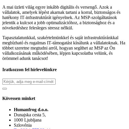
A mai üzleti világ egyre inkább digitális és versengő. Azok a
vállalatok, amelyek lépést akarnak tartani a korral, biztonságos és
hatékony IT‑infrastruktúrát igényelnek. Az MSP‑szolgáltatások
jelentik a kulcsot a jobb optimalizációhoz, a biztonsághoz és a
növekedéshez felesleges stressz nélkül.
Tapasztalatunkkal, szakértelmünkkel és saját infrastruktúránkkal
megbízható és rugalmas IT‑támogatást kínálunk a vállalatoknak. Ha
többet szeretne megtudni arról, hogyan segíthet az MSP az Ön
vállalkozásának működésében, lépjen kapcsolatba velünk, és
örömmel adunk tanácsot!
Iratkozzon fel hírlevelünkre
Kövessen minket
Humanfrog d.o.o.
Dunajska cesta 5,
1000 Ljubljana
Szlovénia