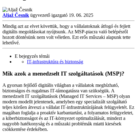
Aljaž Česnik
ügyvezető igazgató
19. 06. 2025
Mindig azt az elvet követtük, hogy a vállalatoknak átfogó és fejlett
digitális megoldásokat nyújtsunk. Az MSP‑piacra való belépésről
hozott döntésünk nem volt véletlen. Ezt erős műszaki alapunk tette
lehetővé.
E bejegyzés témái
IT-infrastruktúra és biztonság
Mik azok a menedzselt IT szolgáltatások (MSP)?
A gyorsan fejlődő digitális világban a vállalatok megbízható,
biztonságos és rugalmas IT‑támogatásra van szükségük. A
menedzselt IT szolgáltatások (Managed IT Services – MSP) olyan
modern modellt jelentenek, amelyben egy specializált szolgáltató
teljes körűen átveszi a vállalat IT‑infrastruktúrájának felügyeletét. Ez
magában foglalja a proaktív karbantartást, a folyamatos felügyeletet,
a kiberbiztonságot és az IT‑környezet optimalizálását, mindezt a
nagyobb hatékonyság és a műszaki problémák miatti kiesések
csökkentése érdekében.