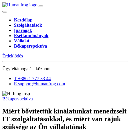
Kezdőlap
Szolgáltatások
Iparágak
Esettanulmányok
Vállalat
Békaperspektíva
Érdeklődés
Ügyféltámogatási központ
T
+386 1 777 33 44
E
support@humanfrog.com
Békaperspektíva
Miért bővítettük kínálatunkat menedzselt
IT szolgáltatásokkal, és miért van rájuk
szüksége az Ön vállalatának