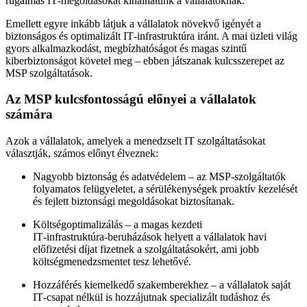
rugalmas IT‑megoldásokat kínálhatunk a vállalatoknak.
Emellett egyre inkább látjuk a vállalatok növekvő igényét a
biztonságos és optimalizált IT‑infrastruktúra iránt. A mai üzleti világ
gyors alkalmazkodást, megbízhatóságot és magas szintű
kiberbiztonságot követel meg – ebben játszanak kulcsszerepet az
MSP szolgáltatások.
Az MSP kulcsfontosságú előnyei a vállalatok
számára
Azok a vállalatok, amelyek a menedzselt IT szolgáltatásokat
választják, számos előnyt élveznek:
Nagyobb biztonság és adatvédelem – az MSP‑szolgáltatók
folyamatos felügyeletet, a sérülékenységek proaktív kezelését
és fejlett biztonsági megoldásokat biztosítanak.
Költségoptimalizálás – a magas kezdeti
IT‑infrastruktúra‑beruházások helyett a vállalatok havi
előfizetési díjat fizetnek a szolgáltatásokért, ami jobb
költségmenedzsmentet tesz lehetővé.
Hozzáférés kiemelkedő szakemberekhez – a vállalatok saját
IT‑csapat nélkül is hozzájutnak specializált tudáshoz és