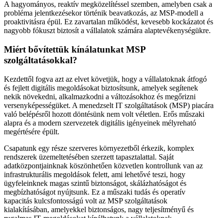
A hagyományos, reaktív megközelítéssel szemben, amelyben csak a
probléma jelentkezésekor történik beavatkozás, az MSP‑modell a
proaktivitásra épül. Ez zavartalan működést, kevesebb kockázatot és
nagyobb fókuszt biztosít a vállalatok számára alaptevékenységükre.
Miért bővítettük kínálatunkat MSP
szolgáltatásokkal?
Kezdettől fogva azt az elvet követjük, hogy a vállalatoknak átfogó
és fejlett digitális megoldásokat biztosítsunk, amelyek segítenek
nekik növekedni, alkalmazkodni a változásokhoz és megőrizni
versenyképességüket. A menedzselt IT szolgáltatások (MSP) piacára
való belépésről hozott döntésünk nem volt véletlen. Erős műszaki
alapra és a modern szervezetek digitális igényeinek mélyreható
megértésére épült.
Csapatunk egy része szerveres környezetből érkezik, komplex
rendszerek üzemeltetésében szerzett tapasztalattal. Saját
adatközpontjainknak köszönhetően közvetlen kontrollunk van az
infrastrukturális megoldások felett, ami lehetővé teszi, hogy
ügyfeleinknek magas szintű biztonságot, skálázhatóságot és
megbízhatóságot nyújtsunk. Ez a műszaki tudás és operatív
kapacitás kulcsfontosságú volt az MSP szolgáltatások
kialakításában, amelyekkel biztonságos, nagy teljesítményű és