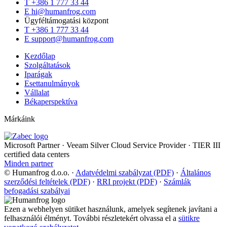
T
+386 1 777 33 44
E
hi@humanfrog.com
Ügyféltámogatási központ
T
+386 1 777 33 44
E
support@humanfrog.com
Kezdőlap
Szolgáltatások
Iparágak
Esettanulmányok
Vállalat
Békaperspektíva
Márkáink
Microsoft Partner
·
Veeam Silver Cloud Service Provider
·
TIER III
certified data centers
Minden partner
© Humanfrog d.o.o.
·
Adatvédelmi szabályzat (PDF)
·
Általános
szerződési feltételek (PDF)
·
RRI projekt (PDF)
·
Számlák
befogadási szabályai
Ezen a webhelyen sütiket használunk, amelyek segítenek javítani a
felhasználói élményt. További részletekért olvassa el a
sütikre