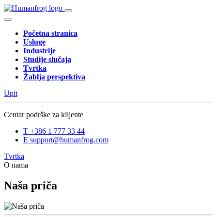
Početna stranica
Usluge
Industrije
Studije slučaja
Tvrtka
Žablja perspektiva
Upit
Centar podrške za klijente
T
+386 1 777 33 44
E
support@humanfrog.com
Tvrtka
O nama
Naša priča