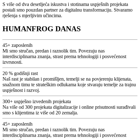
S više od dva desetljeća iskustva i stotinama uspješnih projekata
postali smo pouzdan partner za digitalnu transformaciju. Stvaramo
rješenja s mjerljivim učincima.
HUMANFROG DANAS
45+
zaposlenih
Mi smo stručan, predan i raznolik tim. Povezuju nas
interdisciplinarna znanja, strast prema tehnologiji i posvećenost
izvrsnosti.
20 %
godišnji rast
Naš rast je stabilan i promišljen, temelji se na povjerenju klijenata,
snažnom timu te strateškim odlukama koje stvaraju temelje za trajnu
uspješnost i razvoj.
300+
uspješno izvedenih projekata
Na više od 300 projekata digitalizacije i online prisutnosti surađivali
smo s klijentima iz više od 20 zemalja.
45+
zaposlenih
Mi smo stručan, predan i raznolik tim. Povezuju nas
interdisciplinarna znanja, strast prema tehnologiji i posvećenost