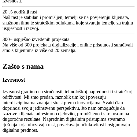
izvrsnosti.
20 %
godišnji rast
Naš rast je stabilan i promišljen, temelji se na povjerenju klijenata,
snažnom timu te strateškim odlukama koje stvaraju temelje za trajnu
uspješnost i razvoj.
300+
uspješno izvedenih projekata
Na više od 300 projekata digitalizacije i online prisutnosti surađivali
smo s klijentima iz više od 20 zemalja.
Zašto s nama
Izvrsnost
Izvrsnost gradimo na stručnosti, tehnološkoj naprednosti i strateškoj
održivosti. Mi smo predan, raznolik tim koji povezuju
interdisciplinarna znanja i strast prema inovacijama. Svaki član
doprinosi svoju jedinstvenu perspektivu, što nam omogućuje da
izazove klijenata adresiramo cjelovito, promišljeno i s fokusom na
dugoročne rezultate. Naprednim digitalnim pristupima stvaramo
rješenja koja ubrzavaju rast, povećavaju učinkovitost i osiguravaju
digitalnu prednost.