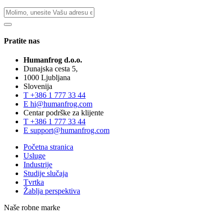
Pratite nas
Humanfrog d.o.o.
Dunajska cesta 5,
1000 Ljubljana
Slovenija
T
+386 1 777 33 44
E
hi@humanfrog.com
Centar podrške za klijente
T
+386 1 777 33 44
E
support@humanfrog.com
Početna stranica
Usluge
Industrije
Studije slučaja
Tvrtka
Žablja perspektiva
Naše robne marke