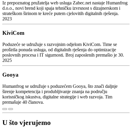
Iz prepoznatog pružatelja web usluga Zabec.net nastaje Humanfrog
d.o.o., novi brend koji spaja tehničku izvrsnost s dizajnerskom i
strateškom širinom te kreće putem cjelovitih digitalnih rješenja.
2023
KiviCom
Poduzeće se udružuje s razvojnim odjelom KiviCom. Time se
proširila ponuda usluga, od digitalnih rješenja do optimizacije
poslovnih procesa i IT sigurnosti. Broj zaposlenih premašio je 30.
2025
Gooya
Humanfrog se udružuje s poduzećem Gooya, što znači daljnje
širenje kompetencija i produbljivanje znanja na području
korisničkog iskustva, digitalne strategije i web razvoja. Tim
premašuje 40 članova.
U što vjerujemo