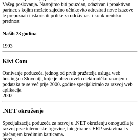
Vašeg poslovanja. Nastojimo biti pouzdan, odazivan i proaktivan
partner, s kojim možete zajedno učinkovito adresirati nove izazove
te prepoznati i iskoristiti prilike za održiv rast i konkurentsku
prednost.
Naših 23 godina
1993
Kivi Com
Osnivanje poduzeća, jednog od prvih pružatelja usluga web
hostinga u Sloveniji, koje je ubrzo uvelo elektroničku razmjenu
podataka te se već prije 2000. godine specijaliziralo za razvoj web
aplikacija.
2002
.NET okruženje
Specijalizacija poduzeća za razvoj u .NET okruženju omogućila je
razvoj prve internetske trgovine, integrirane s ERP sustavima i s
plaćanjem kreditnim karticama.
2003