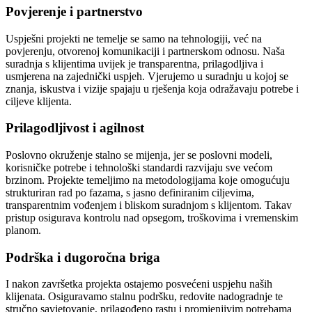
Povjerenje i partnerstvo
Uspješni projekti ne temelje se samo na tehnologiji, već na
povjerenju, otvorenoj komunikaciji i partnerskom odnosu. Naša
suradnja s klijentima uvijek je transparentna, prilagodljiva i
usmjerena na zajednički uspjeh. Vjerujemo u suradnju u kojoj se
znanja, iskustva i vizije spajaju u rješenja koja odražavaju potrebe i
ciljeve klijenta.
Prilagodljivost i agilnost
Poslovno okruženje stalno se mijenja, jer se poslovni modeli,
korisničke potrebe i tehnološki standardi razvijaju sve većom
brzinom. Projekte temeljimo na metodologijama koje omogućuju
strukturiran rad po fazama, s jasno definiranim ciljevima,
transparentnim vođenjem i bliskom suradnjom s klijentom. Takav
pristup osigurava kontrolu nad opsegom, troškovima i vremenskim
planom.
Podrška i dugoročna briga
I nakon završetka projekta ostajemo posvećeni uspjehu naših
klijenata. Osiguravamo stalnu podršku, redovite nadogradnje te
stručno savjetovanje, prilagođeno rastu i promjenjivim potrebama