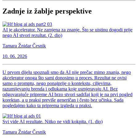
Zadnje iz žablje perspektive
AI je akcelerator. Ne zamjena za znanje. Što se uistinu dogodi prije
nego AI stvori rezultat. (2. dio)
Tamara Žnidar Česnik
10. 06. 2026
U prvom dijelu spoznali smo da AI nije prečac mimo znanja, nego
akcelerator onoga što sami donosimo u proces. Rezultat ne ovisi
samo o promptu, nego ponajprije o kontekstu, ciljevima,
razumijevanju brenda i odlukama koje usmjeravaju AI. Bez
odgovarajuće pripreme AI brzo stvori sadržaj koji je na prvi pogled
korektan, a u praksi previše generičan i često bez učinka. Sada
pogledajmo kako ta priprema izgleda u praksi.
Svi vide AI rezultate. Nitko ne vidi kokpita. (1. dio)
Tamara Žnidar Česnik