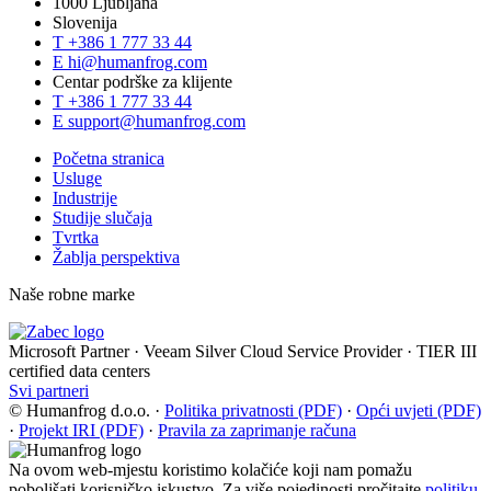
1000 Ljubljana
Slovenija
T
+386 1 777 33 44
E
hi@humanfrog.com
Centar podrške za klijente
T
+386 1 777 33 44
E
support@humanfrog.com
Početna stranica
Usluge
Industrije
Studije slučaja
Tvrtka
Žablja perspektiva
Naše robne marke
Microsoft Partner
·
Veeam Silver Cloud Service Provider
·
TIER III
certified data centers
Svi partneri
© Humanfrog d.o.o.
·
Politika privatnosti (PDF)
·
Opći uvjeti (PDF)
·
Projekt IRI (PDF)
·
Pravila za zaprimanje računa
Na ovom web-mjestu koristimo kolačiće koji nam pomažu
poboljšati korisničko iskustvo. Za više pojedinosti pročitajte
politiku