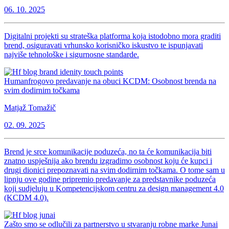
06. 10. 2025
Digitalni projekti su strateška platforma koja istodobno mora graditi
brend, osiguravati vrhunsko korisničko iskustvo te ispunjavati
najviše tehnološke i sigurnosne standarde.
Humanfrogovo predavanje na obuci KCDM: Osobnost brenda na
svim dodirnim točkama
Matjaž Tomažič
02. 09. 2025
Brend je srce komunikacije poduzeća, no ta će komunikacija biti
znatno uspješnija ako brendu izgradimo osobnost koju će kupci i
drugi dionici prepoznavati na svim dodirnim točkama. O tome sam u
lipnju ove godine pripremio predavanje za predstavnike poduzeća
koji sudjeluju u Kompetencijskom centru za design management 4.0
(KCDM 4.0).
Zašto smo se odlučili za partnerstvo u stvaranju robne marke Junai