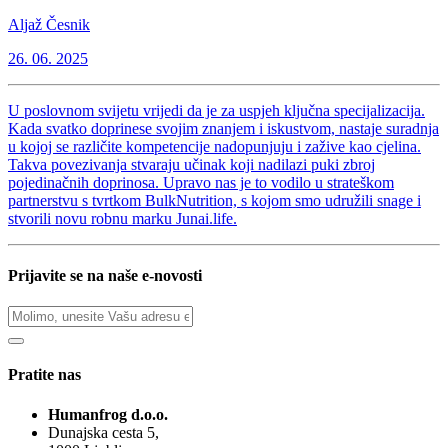
Aljaž Česnik
26. 06. 2025
U poslovnom svijetu vrijedi da je za uspjeh ključna specijalizacija.
Kada svatko doprinese svojim znanjem i iskustvom, nastaje suradnja
u kojoj se različite kompetencije nadopunjuju i zažive kao cjelina.
Takva povezivanja stvaraju učinak koji nadilazi puki zbroj
pojedinačnih doprinosa. Upravo nas je to vodilo u strateškom
partnerstvu s tvrtkom BulkNutrition, s kojom smo udružili snage i
stvorili novu robnu marku Junai.life.
Prijavite se na naše e-novosti
Pratite nas
Humanfrog d.o.o.
Dunajska cesta 5,