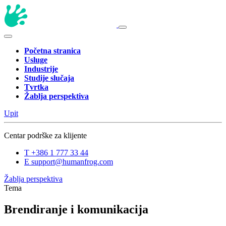
Početna stranica
Usluge
Industrije
Studije slučaja
Tvrtka
Žablja perspektiva
Upit
Centar podrške za klijente
T
+386 1 777 33 44
E
support@humanfrog.com
Žablja perspektiva
Tema
Brendiranje i komunikacija