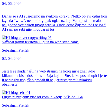
04. 06. 2026
Danas se s AI susrećemo na svakom koraku. Netko objavi oglas koji
izgleda “wow”, netko drugi pak oglas uz koji Vam postane malo
neugodno već nakon prvog scrolla. Onda često čujemo: “AI je loš.”
AI sam po sebi nije ni dobar ni loš.
Važnost jasnih tekstova i uputa na web stranicama
Sebastijan Pregelj
02. 04. 2026
Jeste li se ikada našli na web stranici na kojoj niste znali gdje
kliknuti da biste došli do sadržaja koji tražite, kako poslati upit i jeste
li narudžbu uspješno predali ili ne, jer niste primili nikakvu
obavijest?
Digitalni projekti: više od komunikacije, više od IT-a
Sebastijan Pregelj