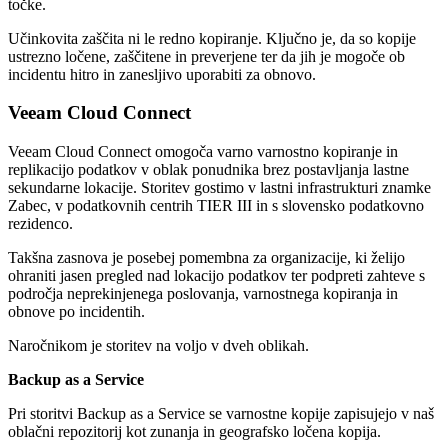
točke.
Učinkovita zaščita ni le redno kopiranje. Ključno je, da so kopije
ustrezno ločene, zaščitene in preverjene ter da jih je mogoče ob
incidentu hitro in zanesljivo uporabiti za obnovo.
Veeam Cloud Connect
Veeam Cloud Connect omogoča varno varnostno kopiranje in
replikacijo podatkov v oblak ponudnika brez postavljanja lastne
sekundarne lokacije. Storitev gostimo v lastni infrastrukturi znamke
Zabec, v podatkovnih centrih TIER III in s slovensko podatkovno
rezidenco.
Takšna zasnova je posebej pomembna za organizacije, ki želijo
ohraniti jasen pregled nad lokacijo podatkov ter podpreti zahteve s
področja neprekinjenega poslovanja, varnostnega kopiranja in
obnove po incidentih.
Naročnikom je storitev na voljo v dveh oblikah.
Backup as a Service
Pri storitvi Backup as a Service se varnostne kopije zapisujejo v naš
oblačni repozitorij kot zunanja in geografsko ločena kopija.