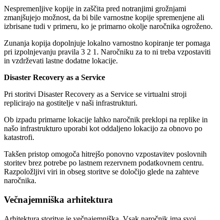
Nespremenljive kopije in zaščita pred notranjimi grožnjami
zmanjšujejo možnost, da bi bile varnostne kopije spremenjene ali
izbrisane tudi v primeru, ko je primarno okolje naročnika ogroženo.
Zunanja kopija dopolnjuje lokalno varnostno kopiranje ter pomaga
pri izpolnjevanju pravila 3 2 1. Naročniku za to ni treba vzpostaviti
in vzdrževati lastne dodatne lokacije.
Disaster Recovery as a Service
Pri storitvi Disaster Recovery as a Service se virtualni stroji
replicirajo na gostitelje v naši infrastrukturi.
Ob izpadu primarne lokacije lahko naročnik preklopi na replike in
našo infrastrukturo uporabi kot oddaljeno lokacijo za obnovo po
katastrofi.
Takšen pristop omogoča hitrejšo ponovno vzpostavitev poslovnih
storitev brez potrebe po lastnem rezervnem podatkovnem centru.
Razpoložljivi viri in obseg storitve se določijo glede na zahteve
naročnika.
Večnajemniška arhitektura
Arhitektura storitve je večnajemniška. Vsak naročnik ima svoj