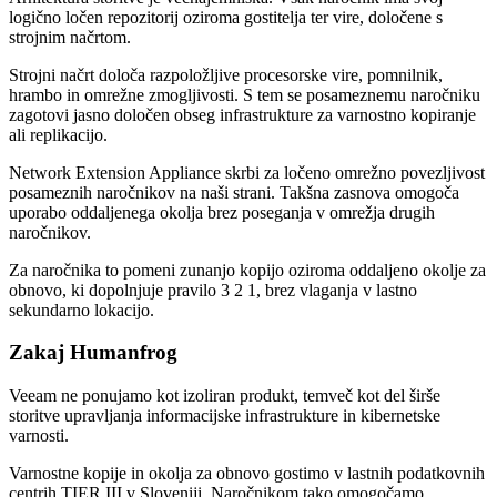
logično ločen repozitorij oziroma gostitelja ter vire, določene s
strojnim načrtom.
Strojni načrt določa razpoložljive procesorske vire, pomnilnik,
hrambo in omrežne zmogljivosti. S tem se posameznemu naročniku
zagotovi jasno določen obseg infrastrukture za varnostno kopiranje
ali replikacijo.
Network Extension Appliance skrbi za ločeno omrežno povezljivost
posameznih naročnikov na naši strani. Takšna zasnova omogoča
uporabo oddaljenega okolja brez poseganja v omrežja drugih
naročnikov.
Za naročnika to pomeni zunanjo kopijo oziroma oddaljeno okolje za
obnovo, ki dopolnjuje pravilo 3 2 1, brez vlaganja v lastno
sekundarno lokacijo.
Zakaj Humanfrog
Veeam ne ponujamo kot izoliran produkt, temveč kot del širše
storitve upravljanja informacijske infrastrukture in kibernetske
varnosti.
Varnostne kopije in okolja za obnovo gostimo v lastnih podatkovnih
centrih TIER III v Sloveniji. Naročnikom tako omogočamo