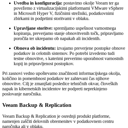
Uvedba in konfiguracija:
postavimo okolje Veeam ter ga
povežemo z virtualizacijskimi platformami VMware vSphere
in Microsoft Hyper V, fizičnimi strežniki, podatkovnimi
zbirkami in podprtimi storitvami v oblaku.
Upravljane storitve:
spremljamo uspešnost varnostnega
kopiranja, preverjamo stanje obnovitvenih točk, pripravljamo
poročila ter ukrepamo ob napakah ali incidentih.
Obnova ob incidentu:
izvajamo preverjene postopke obnove
podatkov in celotnih sistemov. Po potrebi izvedemo tudi
testne obnovitve, s katerimi preverimo uporabnost varnostnih
kopij in pripravljenost postopkov.
Pri zasnovi vedno upoštevamo značilnosti informacijskega okolja,
količino in pomembnost podatkov ter zahtevani čas njihove
obnovitve. Cilj je zmanjšati posledice tehničnih okvar, človeških
napak in kibernetskih incidentov ter podpreti neprekinjeno
poslovanje naročnika.
Veeam Backup & Replication
Veeam Backup & Replication je osrednji produkt platforme,
namenjen zaščiti delovnih obremenitev v podatkovnem centru
naročnika ali v oblaku.