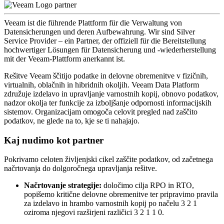
Veeam ist die führende Plattform für die Verwaltung von
Datensicherungen und deren Aufbewahrung. Wir sind Silver
Service Provider – ein Partner, der offiziell für die Bereitstellung
hochwertiger Lösungen für Datensicherung und -wiederherstellung
mit der Veeam-Plattform anerkannt ist.
Rešitve Veeam ščitijo podatke in delovne obremenitve v fizičnih,
virtualnih, oblačnih in hibridnih okoljih. Veeam Data Platform
združuje izdelavo in upravljanje varnostnih kopij, obnovo podatkov,
nadzor okolja ter funkcije za izboljšanje odpornosti informacijskih
sistemov. Organizacijam omogoča celovit pregled nad zaščito
podatkov, ne glede na to, kje se ti nahajajo.
Kaj nudimo kot partner
Pokrivamo celoten življenjski cikel zaščite podatkov, od začetnega
načrtovanja do dolgoročnega upravljanja rešitve.
Načrtovanje strategije:
določimo cilja RPO in RTO,
popišemo kritične delovne obremenitve ter pripravimo pravila
za izdelavo in hrambo varnostnih kopij po načelu 3 2 1
oziroma njegovi razširjeni različici 3 2 1 1 0.