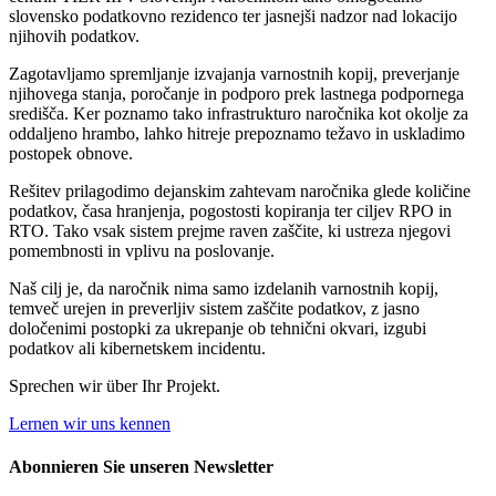
slovensko podatkovno rezidenco ter jasnejši nadzor nad lokacijo
njihovih podatkov.
Zagotavljamo spremljanje izvajanja varnostnih kopij, preverjanje
njihovega stanja, poročanje in podporo prek lastnega podpornega
središča. Ker poznamo tako infrastrukturo naročnika kot okolje za
oddaljeno hrambo, lahko hitreje prepoznamo težavo in uskladimo
postopek obnove.
Rešitev prilagodimo dejanskim zahtevam naročnika glede količine
podatkov, časa hranjenja, pogostosti kopiranja ter ciljev RPO in
RTO. Tako vsak sistem prejme raven zaščite, ki ustreza njegovi
pomembnosti in vplivu na poslovanje.
Naš cilj je, da naročnik nima samo izdelanih varnostnih kopij,
temveč urejen in preverljiv sistem zaščite podatkov, z jasno
določenimi postopki za ukrepanje ob tehnični okvari, izgubi
podatkov ali kibernetskem incidentu.
Sprechen wir über Ihr Projekt.
Lernen wir uns kennen
Abonnieren Sie unseren Newsletter