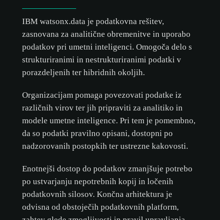
IBM watsonx.data je podatkovna rešitev,
zasnovana za analitične obremenitve in uporabo
podatkov pri umetni inteligenci. Omogoča delo s
strukturiranimi in nestrukturiranimi podatki v
porazdeljenih ter hibridnih okoljih.
Organizacijam pomaga povezovati podatke iz
različnih virov ter jih pripraviti za analitiko in
modele umetne inteligence. Pri tem je pomembno,
da so podatki pravilno opisani, dostopni po
nadzorovanih postopkih ter ustrezne kakovosti.
Enotnejši dostop do podatkov zmanjšuje potrebo
po ustvarjanju nepotrebnih kopij in ločenih
podatkovnih silosov. Končna arhitektura je
odvisna od obstoječih podatkovnih platform,
zahtev glede zmogljivosti in pravil upravljanja