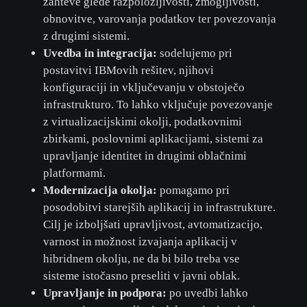
zahteve glede razpoložljivosti, zmogljivosti,
obnovitve, varovanja podatkov ter povezovanja
z drugimi sistemi.
Uvedba in integracija:
sodelujemo pri
postavitvi IBMovih rešitev, njihovi
konfiguraciji in vključevanju v obstoječo
infrastrukturo. To lahko vključuje povezovanje
z virtualizacijskimi okolji, podatkovnimi
zbirkami, poslovnimi aplikacijami, sistemi za
upravljanje identitet in drugimi oblačnimi
platformami.
Modernizacija okolja:
pomagamo pri
posodobitvi starejših aplikacij in infrastrukture.
Cilj je izboljšati upravljivost, avtomatizacijo,
varnost in možnost izvajanja aplikacij v
hibridnem okolju, ne da bi bilo treba vse
sisteme istočasno preseliti v javni oblak.
Upravljanje in podpora:
po uvedbi lahko