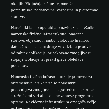
okoljih. Vključuje računske, omrežne,
pomnilniške, podatkovne, varnostne in platformne
storitve.
Naročniki lahko uporabljajo navidezne strežnike,
namensko fizično infrastrukturo, omrežne
storitve, objektno hrambo, blokovno hrambo,
datotečne sisteme in druge vire. Izbira je odvisna
od zahtev aplikacije, pričakovane zmogljivosti,
stopnje izolacije ter pravil glede obdelave
podatkov.
Namenska fizična infrastruktura je primerna za
obremenitve, pri katerih so pomembni
predvidljiva zmogljivost, neposreden nadzor nad
strežniškimi viri ali posebne zahteve programske
opreme. Navidezna infrastruktura omogoča večjo
prilagodljivost ter hitrejše povečevanje ali