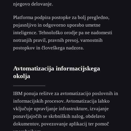
njegovo delovanje.
ALLE AKZEPTIEREN
Platforma podpira postopke za bolj pregledno,
pojasnljivo in odgovorno uporabo umetne
NUR NOTWENDIGE AKZEPTIEREN
inteligence. Tehnološko orodje pa ne nadomesti
notranjih pravil, pravnih presoj, varnostnih
ANPASSEN
postopkov in človeškega nadzora.
Avtomatizacija informacijskega
okolja
IBM ponuja rešitve za avtomatizacijo poslovnih in
informacijskih procesov. Avtomatizacija lahko
vključuje upravljanje infrastrukture, izvajanje
ponavljajočih se skrbniških nalog, obdelavo
dokumentov, povezovanje aplikacij ter pomoč