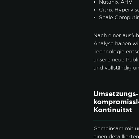
Nutanix AHV
Citrix Hypervis
Scale Computin
Nach einer ausfüh
Analyse haben wir
Technologie ent
unsere neue Publi
und vollständig un
Umsetzungs- 
kompromisslo
Kontinuität
Gemeinsam mit u
einen detailliert