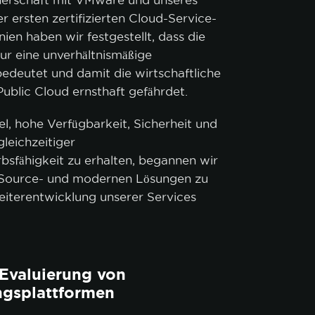
tnerschaft mit VMware und unseres
Cookie-Richtlinie.
er ersten zertifizierten Cloud-Service-
ien haben wir festgestellt, dass die
ur eine unverhältnismäßige
ZEPTIEREN
NUR NOTWENDIGE AKZEPTIEREN
edeutet und damit die wirtschaftliche
Public Cloud ernsthaft gefährdet.
el, hohe Verfügbarkeit, Sicherheit und
leichzeitiger
sfähigkeit zu erhalten, begannen wir
-Source- und modernen Lösungen zu
eiterentwicklung unserer Services
Evaluierung von
ungsplattformen