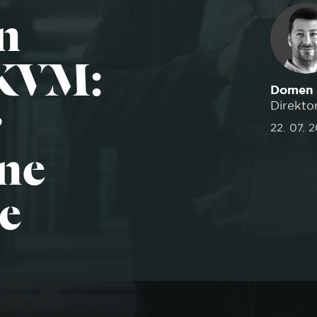
n
 KVM:
Domen 
r
Direkto
22. 07. 
ne
e