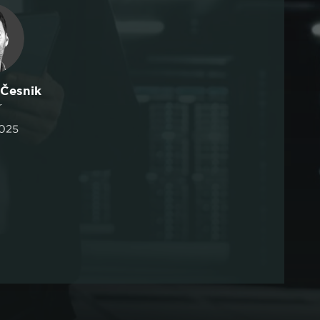
Česnik
r
2025