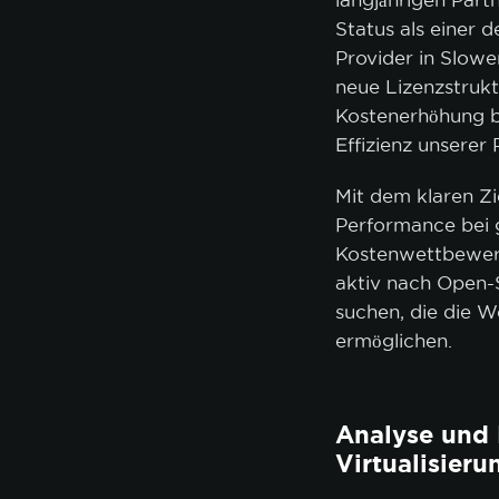
langjährigen Par
Status als einer d
Provider in Slowen
neue Lizenzstrukt
ALLE AK
Kostenerhöhung b
Effizienz unserer 
Mit dem klaren Zi
Performance bei g
Kostenwettbewerb
aktiv nach Open
suchen, die die W
ermöglichen.
Analyse und 
Virtualisier