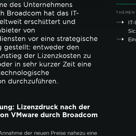
me des Unternehmens
h Broadcom hat das IT-
THEMEN
ltweit erschüttert und
IT-
nbieter von
Sic
diensten vor eine strategische
Ein
 gestellt: entweder den
Anstieg der Lizenzkosten zu
der in sehr kurzer Zeit eine
technologische
on durchzuführen.
ung: Lizenzdruck nach der
von VMware durch Broadcom
e Annahme der neuen Preise nahezu eine