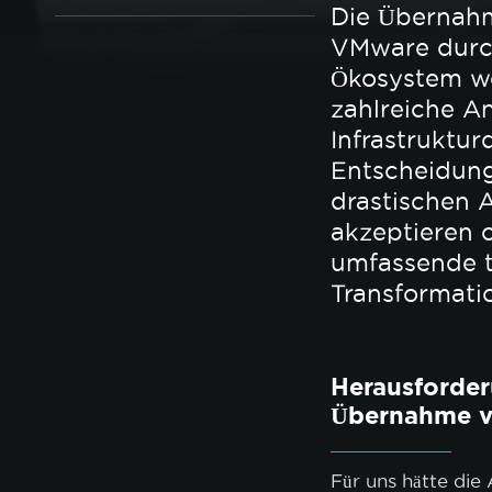
Die Übernah
VMware durc
Ökosystem we
zahlreiche A
Infrastruktur
Entscheidung
drastischen 
akzeptieren o
umfassende 
Transformati
Herausforder
Übernahme 
Für uns hätte di