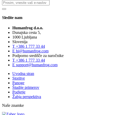
Sledite nam
Humanfrog d.o.o.
Dunajska cesta 5,
1000 Ljubljana
Slovenija
T
+386 1 777 33 44
E
hi@humanfrog.com
Podporno središče za naročnike
T
+386 1 777 33 44
E
support@humanfrog.com
Uvodna stran
Storitve
Panoge
Študije primerov
Podjetje
Žabja perspektiva
Naše znamke