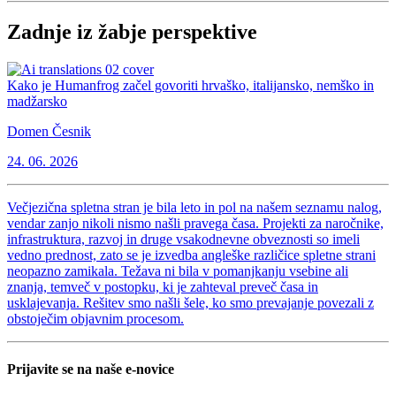
Zadnje iz žabje perspektive
Kako je Humanfrog začel govoriti hrvaško, italijansko, nemško in
madžarsko
Domen Česnik
24. 06. 2026
Večjezična spletna stran je bila leto in pol na našem seznamu nalog,
vendar zanjo nikoli nismo našli pravega časa. Projekti za naročnike,
infrastruktura, razvoj in druge vsakodnevne obveznosti so imeli
vedno prednost, zato se je izvedba angleške različice spletne strani
neopazno zamikala. Težava ni bila v pomanjkanju vsebine ali
znanja, temveč v postopku, ki je zahteval preveč časa in
usklajevanja. Rešitev smo našli šele, ko smo prevajanje povezali z
obstoječim objavnim procesom.
Prijavite se na naše e-novice