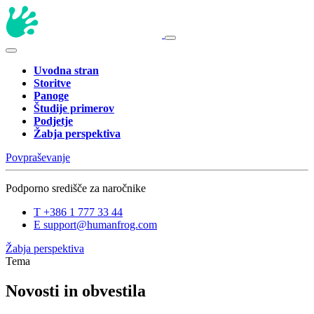
Uvodna stran
Storitve
Panoge
Študije primerov
Podjetje
Žabja perspektiva
Povpraševanje
Podporno središče za naročnike
T
+386 1 777 33 44
E
support@humanfrog.com
Žabja perspektiva
Tema
Novosti in obvestila