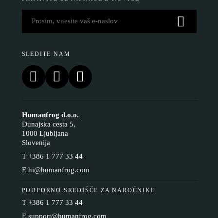
politiko piškotkov.
SLEDITE NAM
SPREJMI VSE
SPREJMI SAMO NUJNE
PRILAGODI
Humanfrog d.o.o.
Dunajska cesta 5,
1000 Ljubljana
Slovenija
T
+386 1 777 33 44
E
hi@humanfrog.com
PODPORNO SREDIŠČE ZA NAROČNIKE
T
+386 1 777 33 44
E
support@humanfrog.com