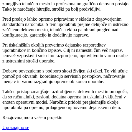
zmogljivo tehnično mesto in profesionalno grafično delovno postajo.
Tako je naročanje hitrejše, stroški pa bolj predvidljivi.
Pred predajo lahko opremo pripravimo v skladu z dogovorjenim
standardom naročnika. S tem uporabnik prejme delujoče in ustrezno
zaščiteno delovno mesto, tehnična ekipa pa ohrani pregled nad
konfiguracijo, garancijo in dodelitvijo naprave.
Pri tiskalniških okoljih preverimo dejansko razporeditev
uporabnikov in količino izpisov. Cilj ni namestiti čim več naprav,
temveč vzpostaviti smiselno razporejeno, upravljivo in varno okolje
z ustreznimi stroški uporabe.
Dobavo povezujemo s podporo skozi življenjski cikel. To vključuje
pomoč pri okvarah, koordinacijo servisnih postopkov, načrtovanje
menjav in varno razgradnjo opreme ob koncu uporabe.
Takšen pristop zmanjšuje razdrobljenost delovnih mest in omogoča,
da so računalniki, zasloni, dodatna oprema in tiskalniki vključeni v
enoten operativni model. Naročnik pridobi preglednejše okolje,
uporabniki pa opremo, prilagojeno njihovemu dejanskemu delu.
Razgovarajmo o vašem projektu.
Upoznajmo se