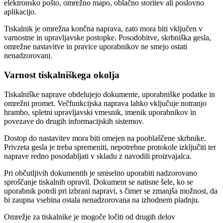
elektronsko pošto, omrežno mapo, oblačno storitev ali poslovno
aplikacijo.
Tiskalnik je omrežna končna naprava, zato mora biti vključen v
varnostne in upravljavske postopke. Posodobitve, skrbniška gesla,
omrežne nastavitve in pravice uporabnikov ne smejo ostati
nenadzorovani.
Varnost tiskalniškega okolja
Tiskalniške naprave obdelujejo dokumente, uporabniške podatke in
omrežni promet. Večfunkcijska naprava lahko vključuje notranjo
hrambo, spletni upravljavski vmesnik, imenik uporabnikov in
povezave do drugih informacijskih sistemov.
Dostop do nastavitev mora biti omejen na pooblaščene skrbnike.
Privzeta gesla je treba spremeniti, nepotrebne protokole izključiti ter
naprave redno posodabljati v skladu z navodili proizvajalca.
Pri občutljivih dokumentih je smiselno uporabiti nadzorovano
sproščanje tiskalnih opravil. Dokument se natisne šele, ko se
uporabnik potrdi pri izbrani napravi, s čimer se zmanjša možnost, da
bi zaupna vsebina ostala nenadzorovana na izhodnem pladnju.
Omrežje za tiskalnike je mogoče ločiti od drugih delov