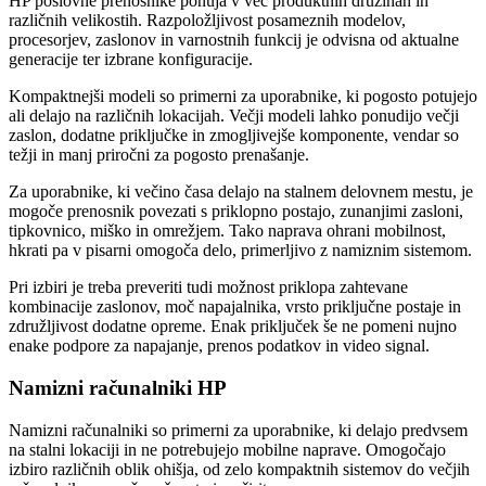
HP poslovne prenosnike ponuja v več produktnih družinah in
različnih velikostih. Razpoložljivost posameznih modelov,
procesorjev, zaslonov in varnostnih funkcij je odvisna od aktualne
generacije ter izbrane konfiguracije.
Kompaktnejši modeli so primerni za uporabnike, ki pogosto potujejo
ali delajo na različnih lokacijah. Večji modeli lahko ponudijo večji
zaslon, dodatne priključke in zmogljivejše komponente, vendar so
težji in manj priročni za pogosto prenašanje.
Za uporabnike, ki večino časa delajo na stalnem delovnem mestu, je
mogoče prenosnik povezati s priklopno postajo, zunanjimi zasloni,
tipkovnico, miško in omrežjem. Tako naprava ohrani mobilnost,
hkrati pa v pisarni omogoča delo, primerljivo z namiznim sistemom.
Pri izbiri je treba preveriti tudi možnost priklopa zahtevane
kombinacije zaslonov, moč napajalnika, vrsto priključne postaje in
združljivost dodatne opreme. Enak priključek še ne pomeni nujno
enake podpore za napajanje, prenos podatkov in video signal.
Namizni računalniki HP
Namizni računalniki so primerni za uporabnike, ki delajo predvsem
na stalni lokaciji in ne potrebujejo mobilne naprave. Omogočajo
izbiro različnih oblik ohišja, od zelo kompaktnih sistemov do večjih