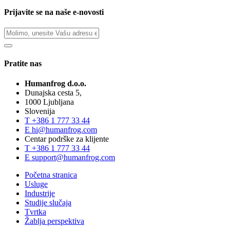
Prijavite se na naše e-novosti
Pratite nas
Humanfrog d.o.o.
Dunajska cesta 5,
1000 Ljubljana
Slovenija
T
+386 1 777 33 44
E
hi@humanfrog.com
Centar podrške za klijente
T
+386 1 777 33 44
E
support@humanfrog.com
Početna stranica
Usluge
Industrije
Studije slučaja
Tvrtka
Žablja perspektiva