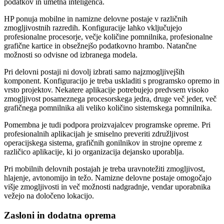
podatkov in umetna inteligenca.
HP ponuja mobilne in namizne delovne postaje v različnih
zmogljivostnih razredih. Konfiguracije lahko vključujejo
profesionalne procesorje, večje količine pomnilnika, profesionalne
grafične kartice in obsežnejšo podatkovno hrambo. Natančne
možnosti so odvisne od izbranega modela.
Pri delovni postaji ni dovolj izbrati samo najzmogljivejših
komponent. Konfiguracijo je treba uskladiti s programsko opremo in
vrsto projektov. Nekatere aplikacije potrebujejo predvsem visoko
zmogljivost posameznega procesorskega jedra, druge več jeder, več
grafičnega pomnilnika ali veliko količino sistemskega pomnilnika.
Pomembna je tudi podpora proizvajalcev programske opreme. Pri
profesionalnih aplikacijah je smiselno preveriti združljivost
operacijskega sistema, grafičnih gonilnikov in strojne opreme z
različico aplikacije, ki jo organizacija dejansko uporablja.
Pri mobilnih delovnih postajah je treba uravnotežiti zmogljivost,
hlajenje, avtonomijo in težo. Namizne delovne postaje omogočajo
višje zmogljivosti in več možnosti nadgradnje, vendar uporabnika
vežejo na določeno lokacijo.
Zasloni in dodatna oprema