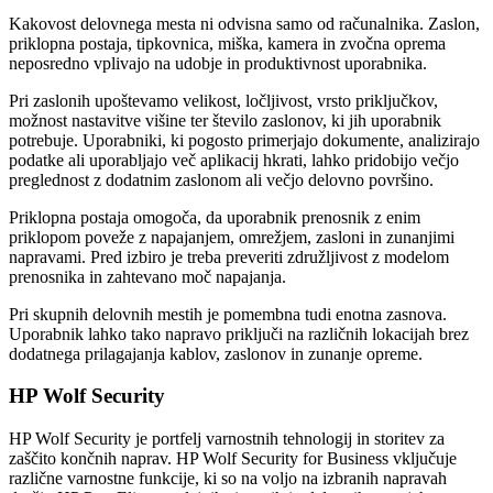
Kakovost delovnega mesta ni odvisna samo od računalnika. Zaslon,
priklopna postaja, tipkovnica, miška, kamera in zvočna oprema
neposredno vplivajo na udobje in produktivnost uporabnika.
Pri zaslonih upoštevamo velikost, ločljivost, vrsto priključkov,
možnost nastavitve višine ter število zaslonov, ki jih uporabnik
potrebuje. Uporabniki, ki pogosto primerjajo dokumente, analizirajo
podatke ali uporabljajo več aplikacij hkrati, lahko pridobijo večjo
preglednost z dodatnim zaslonom ali večjo delovno površino.
Priklopna postaja omogoča, da uporabnik prenosnik z enim
priklopom poveže z napajanjem, omrežjem, zasloni in zunanjimi
napravami. Pred izbiro je treba preveriti združljivost z modelom
prenosnika in zahtevano moč napajanja.
Pri skupnih delovnih mestih je pomembna tudi enotna zasnova.
Uporabnik lahko tako napravo priključi na različnih lokacijah brez
dodatnega prilagajanja kablov, zaslonov in zunanje opreme.
HP Wolf Security
HP Wolf Security je portfelj varnostnih tehnologij in storitev za
zaščito končnih naprav. HP Wolf Security for Business vključuje
različne varnostne funkcije, ki so na voljo na izbranih napravah