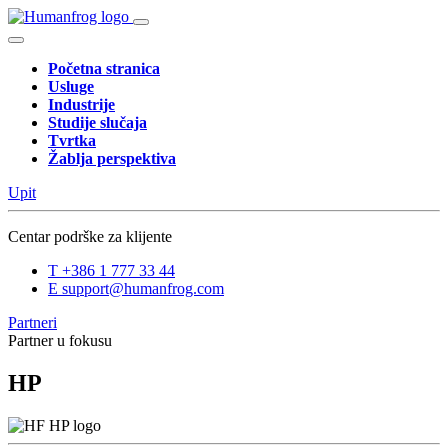
Početna stranica
Usluge
Industrije
Studije slučaja
Tvrtka
Žablja perspektiva
Upit
Centar podrške za klijente
T
+386 1 777 33 44
E
support@humanfrog.com
Partneri
Partner u fokusu
HP