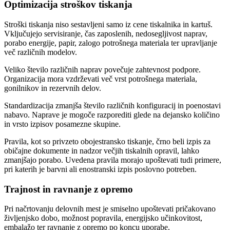
Optimizacija stroškov tiskanja
Stroški tiskanja niso sestavljeni samo iz cene tiskalnika in kartuš.
Vključujejo servisiranje, čas zaposlenih, nedosegljivost naprav,
porabo energije, papir, zalogo potrošnega materiala ter upravljanje
več različnih modelov.
Veliko število različnih naprav povečuje zahtevnost podpore.
Organizacija mora vzdrževati več vrst potrošnega materiala,
gonilnikov in rezervnih delov.
Standardizacija zmanjša število različnih konfiguracij in poenostavi
nabavo. Naprave je mogoče razporediti glede na dejansko količino
in vrsto izpisov posamezne skupine.
Pravila, kot so privzeto obojestransko tiskanje, črno beli izpis za
običajne dokumente in nadzor večjih tiskalnih opravil, lahko
zmanjšajo porabo. Uvedena pravila morajo upoštevati tudi primere,
pri katerih je barvni ali enostranski izpis poslovno potreben.
Trajnost in ravnanje z opremo
Pri načrtovanju delovnih mest je smiselno upoštevati pričakovano
življenjsko dobo, možnost popravila, energijsko učinkovitost,
embalažo ter ravnanje z opremo po koncu uporabe.