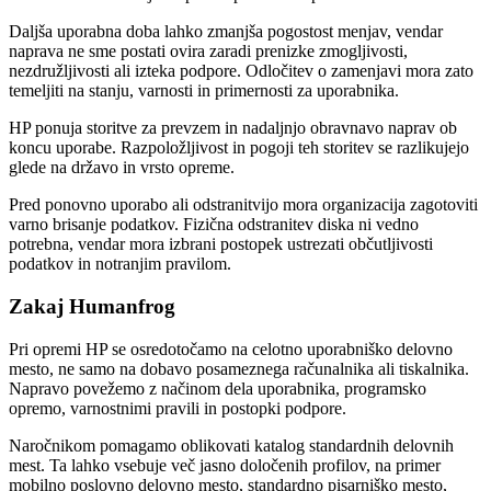
Daljša uporabna doba lahko zmanjša pogostost menjav, vendar
naprava ne sme postati ovira zaradi prenizke zmogljivosti,
nezdružljivosti ali izteka podpore. Odločitev o zamenjavi mora zato
temeljiti na stanju, varnosti in primernosti za uporabnika.
HP ponuja storitve za prevzem in nadaljnjo obravnavo naprav ob
koncu uporabe. Razpoložljivost in pogoji teh storitev se razlikujejo
glede na državo in vrsto opreme.
Pred ponovno uporabo ali odstranitvijo mora organizacija zagotoviti
varno brisanje podatkov. Fizična odstranitev diska ni vedno
potrebna, vendar mora izbrani postopek ustrezati občutljivosti
podatkov in notranjim pravilom.
Zakaj Humanfrog
Pri opremi HP se osredotočamo na celotno uporabniško delovno
mesto, ne samo na dobavo posameznega računalnika ali tiskalnika.
Napravo povežemo z načinom dela uporabnika, programsko
opremo, varnostnimi pravili in postopki podpore.
Naročnikom pomagamo oblikovati katalog standardnih delovnih
mest. Ta lahko vsebuje več jasno določenih profilov, na primer
mobilno poslovno delovno mesto, standardno pisarniško mesto,