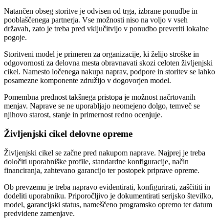
Natančen obseg storitve je odvisen od trga, izbrane ponudbe in
pooblaščenega partnerja. Vse možnosti niso na voljo v vseh
državah, zato je treba pred vključitvijo v ponudbo preveriti lokalne
pogoje.
Storitveni model je primeren za organizacije, ki želijo stroške in
odgovornosti za delovna mesta obravnavati skozi celoten življenjski
cikel. Namesto ločenega nakupa naprav, podpore in storitev se lahko
posamezne komponente združijo v dogovorjen model.
Pomembna prednost takšnega pristopa je možnost načrtovanih
menjav. Naprave se ne uporabljajo neomejeno dolgo, temveč se
njihovo starost, stanje in primernost redno ocenjuje.
Življenjski cikel delovne opreme
Življenjski cikel se začne pred nakupom naprave. Najprej je treba
določiti uporabniške profile, standardne konfiguracije, način
financiranja, zahtevano garancijo ter postopek priprave opreme.
Ob prevzemu je treba napravo evidentirati, konfigurirati, zaščititi in
dodeliti uporabniku. Priporočljivo je dokumentirati serijsko številko,
model, garancijski status, nameščeno programsko opremo ter datum
predvidene zamenjave.