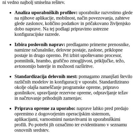
ni vedno najbolj smiselna rešitev.
Analiza uporabniških profilov:
uporabnike razvrstimo glede
na njihove aplikacije, mobilnost, način povezovanja, zahteve
glede zaslonov, količino podatkov in pričakovano življenjsko
dobo naprave. Na tej podlagi pripravimo ustrezne
konfiguracijske razrede.
Izbira poslovnih naprav:
predlagamo primerne prenosnike,
namizne računalnike, delovne postaje, zaslone, priklopne
postaje in drugo opremo. Pri izbiri upoštevamo procesor,
pomnilnik, hrambo, grafično zmogljivost, priključke, težo,
avtonomijo baterije in možnosti razširitve.
Standardizacija delovnih mest:
pomagamo zmanjšati število
različnih modelov in konfiguracij v uporabi. Standardizirano
okolje olajša nameščanje programske opreme, pripravo
gonilnikov, upravljanje rezervne opreme, odpravljanje težav
in načrtovanje prihodnjih zamenjav.
Priprava opreme za uporabo:
naprave lahko pred predajo
opremimo z dogovorjenim operacijskim sistemom,
aplikacijami, varnostnimi nastavitvami in uporabniškimi
profili. Po potrebi jih označimo ter evidentiramo v seznamu
osnovnih sredstev.