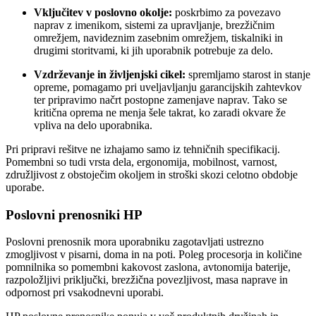
Vključitev v poslovno okolje:
poskrbimo za povezavo
naprav z imenikom, sistemi za upravljanje, brezžičnim
omrežjem, navideznim zasebnim omrežjem, tiskalniki in
drugimi storitvami, ki jih uporabnik potrebuje za delo.
Vzdrževanje in življenjski cikel:
spremljamo starost in stanje
opreme, pomagamo pri uveljavljanju garancijskih zahtevkov
ter pripravimo načrt postopne zamenjave naprav. Tako se
kritična oprema ne menja šele takrat, ko zaradi okvare že
vpliva na delo uporabnika.
Pri pripravi rešitve ne izhajamo samo iz tehničnih specifikacij.
Pomembni so tudi vrsta dela, ergonomija, mobilnost, varnost,
združljivost z obstoječim okoljem in stroški skozi celotno obdobje
uporabe.
Poslovni prenosniki HP
Poslovni prenosnik mora uporabniku zagotavljati ustrezno
zmogljivost v pisarni, doma in na poti. Poleg procesorja in količine
pomnilnika so pomembni kakovost zaslona, avtonomija baterije,
razpoložljivi priključki, brezžična povezljivost, masa naprave in
odpornost pri vsakodnevni uporabi.