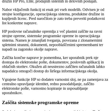
družin HP Pro, Elite, prodajnih sistemih in delovnih postajah.
Nabor vključenih funkcij ni enak pri vseh modelih. Odvisen je od
strojne konfiguracije, operacijskega sistema, produktne družine in
kupljenih licenc. Pred naročilom je zato treba preveriti podatkovni
list konkretne naprave.
HP poslovne računalnike opremlja z več plastmi zaščite na ravni
strojne opreme, sistemske programske opreme in operacijskega
sistema. Namen je zmanjšati tveganja, povezana z zlonamernimi
spletnimi stranmi, dokumenti, nepooblaščenimi spremembami ter
napadi na zagonsko okolje naprave.
Zaščita končne naprave je pomembna, ker uporabnik prek nje
dostopa do elektronske pošte, dokumentov, poslovnih aplikacij in
oblačnih storitev. Okužen ali neustrezno zaščiten računalnik lahko
napadalcu omogoči dostop do širšega informacijskega okolja.
Vgrajene funkcije HP so dodaten varnostni sloj, ne pa zamenjava za
centralno upravljanje identitet, redno posodabljanje, zaščito
elektronske pošte, varnostno kopiranje in usposabljanje
uporabnikov.
Zaščita sistemske programske opreme