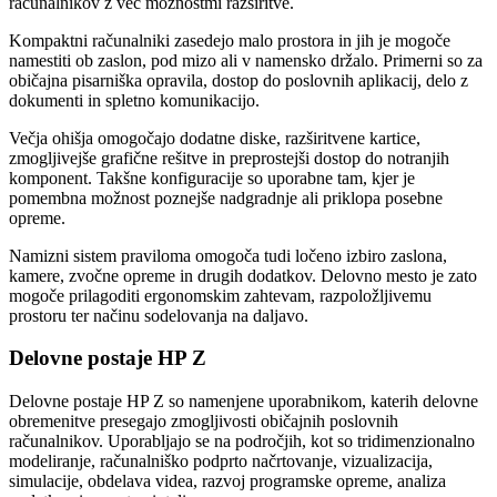
računalnikov z več možnostmi razširitve.
Kompaktni računalniki zasedejo malo prostora in jih je mogoče
namestiti ob zaslon, pod mizo ali v namensko držalo. Primerni so za
običajna pisarniška opravila, dostop do poslovnih aplikacij, delo z
dokumenti in spletno komunikacijo.
Večja ohišja omogočajo dodatne diske, razširitvene kartice,
zmogljivejše grafične rešitve in preprostejši dostop do notranjih
komponent. Takšne konfiguracije so uporabne tam, kjer je
pomembna možnost poznejše nadgradnje ali priklopa posebne
opreme.
Namizni sistem praviloma omogoča tudi ločeno izbiro zaslona,
kamere, zvočne opreme in drugih dodatkov. Delovno mesto je zato
mogoče prilagoditi ergonomskim zahtevam, razpoložljivemu
prostoru ter načinu sodelovanja na daljavo.
Delovne postaje HP Z
Delovne postaje HP Z so namenjene uporabnikom, katerih delovne
obremenitve presegajo zmogljivosti običajnih poslovnih
računalnikov. Uporabljajo se na področjih, kot so tridimenzionalno
modeliranje, računalniško podprto načrtovanje, vizualizacija,
simulacije, obdelava videa, razvoj programske opreme, analiza