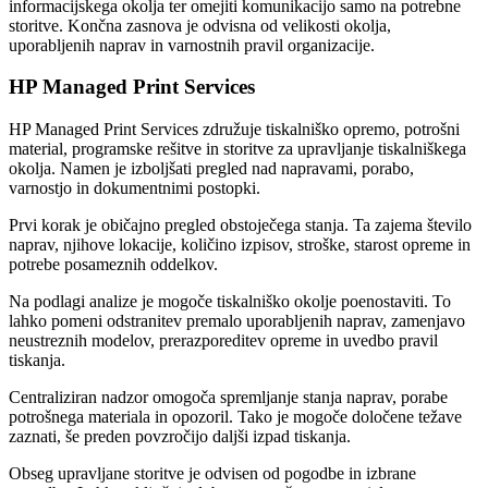
informacijskega okolja ter omejiti komunikacijo samo na potrebne
storitve. Končna zasnova je odvisna od velikosti okolja,
uporabljenih naprav in varnostnih pravil organizacije.
HP Managed Print Services
HP Managed Print Services združuje tiskalniško opremo, potrošni
material, programske rešitve in storitve za upravljanje tiskalniškega
okolja. Namen je izboljšati pregled nad napravami, porabo,
varnostjo in dokumentnimi postopki.
Prvi korak je običajno pregled obstoječega stanja. Ta zajema število
naprav, njihove lokacije, količino izpisov, stroške, starost opreme in
potrebe posameznih oddelkov.
Na podlagi analize je mogoče tiskalniško okolje poenostaviti. To
lahko pomeni odstranitev premalo uporabljenih naprav, zamenjavo
neustreznih modelov, prerazporeditev opreme in uvedbo pravil
tiskanja.
Centraliziran nadzor omogoča spremljanje stanja naprav, porabe
potrošnega materiala in opozoril. Tako je mogoče določene težave
zaznati, še preden povzročijo daljši izpad tiskanja.
Obseg upravljane storitve je odvisen od pogodbe in izbrane