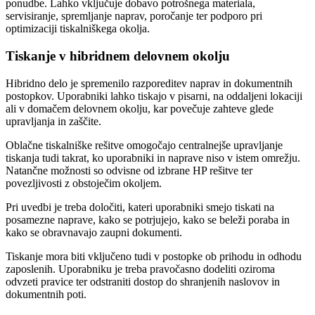
ponudbe. Lahko vključuje dobavo potrošnega materiala,
servisiranje, spremljanje naprav, poročanje ter podporo pri
optimizaciji tiskalniškega okolja.
Tiskanje v hibridnem delovnem okolju
Hibridno delo je spremenilo razporeditev naprav in dokumentnih
postopkov. Uporabniki lahko tiskajo v pisarni, na oddaljeni lokaciji
ali v domačem delovnem okolju, kar povečuje zahteve glede
upravljanja in zaščite.
Oblačne tiskalniške rešitve omogočajo centralnejše upravljanje
tiskanja tudi takrat, ko uporabniki in naprave niso v istem omrežju.
Natančne možnosti so odvisne od izbrane HP rešitve ter
povezljivosti z obstoječim okoljem.
Pri uvedbi je treba določiti, kateri uporabniki smejo tiskati na
posamezne naprave, kako se potrjujejo, kako se beleži poraba in
kako se obravnavajo zaupni dokumenti.
Tiskanje mora biti vključeno tudi v postopke ob prihodu in odhodu
zaposlenih. Uporabniku je treba pravočasno dodeliti oziroma
odvzeti pravice ter odstraniti dostop do shranjenih naslovov in
dokumentnih poti.