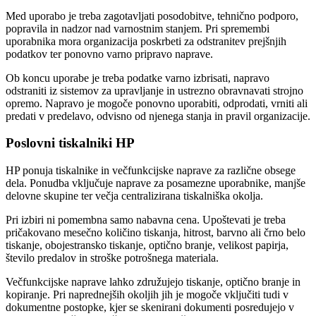
Med uporabo je treba zagotavljati posodobitve, tehnično podporo,
popravila in nadzor nad varnostnim stanjem. Pri spremembi
uporabnika mora organizacija poskrbeti za odstranitev prejšnjih
podatkov ter ponovno varno pripravo naprave.
Ob koncu uporabe je treba podatke varno izbrisati, napravo
odstraniti iz sistemov za upravljanje in ustrezno obravnavati strojno
opremo. Napravo je mogoče ponovno uporabiti, odprodati, vrniti ali
predati v predelavo, odvisno od njenega stanja in pravil organizacije.
Poslovni tiskalniki HP
HP ponuja tiskalnike in večfunkcijske naprave za različne obsege
dela. Ponudba vključuje naprave za posamezne uporabnike, manjše
delovne skupine ter večja centralizirana tiskalniška okolja.
Pri izbiri ni pomembna samo nabavna cena. Upoštevati je treba
pričakovano mesečno količino tiskanja, hitrost, barvno ali črno belo
tiskanje, obojestransko tiskanje, optično branje, velikost papirja,
število predalov in stroške potrošnega materiala.
Večfunkcijske naprave lahko združujejo tiskanje, optično branje in
kopiranje. Pri naprednejših okoljih jih je mogoče vključiti tudi v
dokumentne postopke, kjer se skenirani dokumenti posredujejo v