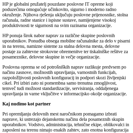
HP je globalni pružatelj pouzdane poslovne IT opreme koji
poduzećima omogućuje učinkovito, sigurno i moderno radno
okruženje. Njihova rješenja uključuju poslovne prijenosnike, stolna
računala, radne stanice i ispisne sustave, namijenjene visokoj
produktivnosti te sigurnosti na svim razinama organizacije.
HP ponuja širok nabor naprav za različne skupine poslovnih
uporabnikov. Ponudba obsega mobilne računalnike za delo v pisarni
in na terenu, namizne sisteme za stalna delovna mesta, delovne
postaje za zahtevne strokovne obremenitve ter tiskalniške rešitve za
posameznike, delovne skupine in večje organizacije.
Poslovna oprema se od potrošniških naprav razlikuje predvsem po
načinu zasnove, možnostih upravljanja, varnostnih funkcijah,
razpoložljivosti poslovnih konfiguracij in podpori skozi življenjski
cikel. Pri izbiri zato ni pomembna samo trenutna zmogljivost,
temveč tudi možnost standardizacije, servisiranja, oddaljenega
upravljanja in varne vključitve v informacijsko okolje organizacije.
Kaj nudimo kot partner
Pri opremljanju delovnih mest naročnikom pomagamo izbrati
naprave, ki ustrezajo dejanskemu načinu dela posameznih skupin
uporabnikov. Vodstvo, administracija, tehnične ekipe, oblikovalci in
zaposleni na terenu nimajo enakih zahtev, zato enotna konfiguracija