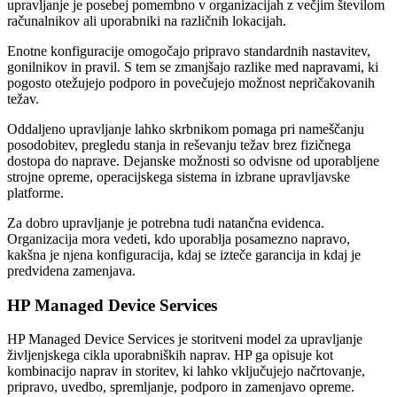
upravljanje je posebej pomembno v organizacijah z večjim številom
računalnikov ali uporabniki na različnih lokacijah.
Enotne konfiguracije omogočajo pripravo standardnih nastavitev,
gonilnikov in pravil. S tem se zmanjšajo razlike med napravami, ki
pogosto otežujejo podporo in povečujejo možnost nepričakovanih
težav.
Oddaljeno upravljanje lahko skrbnikom pomaga pri nameščanju
posodobitev, pregledu stanja in reševanju težav brez fizičnega
dostopa do naprave. Dejanske možnosti so odvisne od uporabljene
strojne opreme, operacijskega sistema in izbrane upravljavske
platforme.
Za dobro upravljanje je potrebna tudi natančna evidenca.
Organizacija mora vedeti, kdo uporablja posamezno napravo,
kakšna je njena konfiguracija, kdaj se izteče garancija in kdaj je
predvidena zamenjava.
HP Managed Device Services
HP Managed Device Services je storitveni model za upravljanje
življenjskega cikla uporabniških naprav. HP ga opisuje kot
kombinacijo naprav in storitev, ki lahko vključujejo načrtovanje,
pripravo, uvedbo, spremljanje, podporo in zamenjavo opreme.