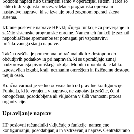
Sodobni napadi niso usmerjeni samo v operacijski sistem. Tarča so
lahko tudi zagonski proces, vdelana programska oprema in
nastavitve naprave, ki se izvajajo pred zagonom operacijskega
sistema.
Izbrane poslovne naprave HP vključujejo funkcije za preverjanje in
zaščito sistemske programske opreme. Namen teh funkcij je zaznati
nepooblaščene spremembe ter pomagati pri vzpostavitvi
pričakovanega stanja naprave.
Takšna zaščita je pomembna pri računalnikih z dostopom do
občutljivih podatkov in pri napravah, ki se uporabljajo zunaj
nadzorovanega pisarniškega okolja. Mobilni uporabnik je lahko
izpostavljen izgubi, kraji, neznanim omrežjem in fizičnemu dostopu
tretjih oseb.
Končna varnost je vedno odvisna tudi od pravilne konfiguracije.
Funkcija, ki je vgrajena v napravo, ne zagotavlja zaščite, če ni
omogočena, posodobljena ali vključena v širši varnostni proces
organizacije.
Upravljanje naprav
HP poslovni računalniki vključujejo funkcije, namenjene
konfiguriranju, posodabljanju in vzdrževanju naprav. Centralizirano