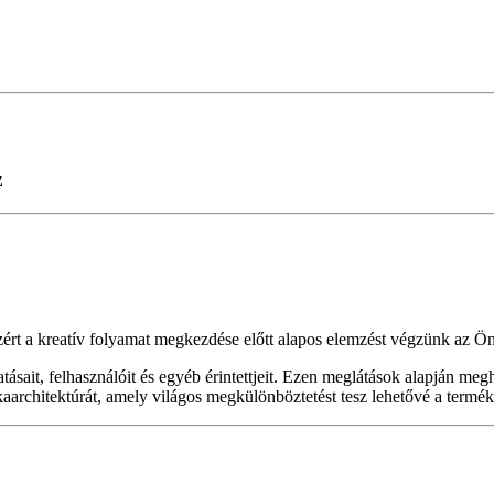
z
rt a kreatív folyamat megkezdése előtt alapos elemzést végzünk az Ön 
tásait, felhasználóit és egyéb érintettjeit. Ezen meglátások alapján meg
árkaarchitektúrát, amely világos megkülönböztetést tesz lehetővé a ter