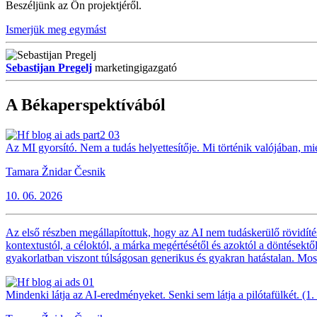
Beszéljünk az Ön projektjéről.
Ismerjük meg egymást
Sebastijan Pregelj
marketingigazgató
A Békaperspektívából
Az MI gyorsító. Nem a tudás helyettesítője. Mi történik valójában, mie
Tamara Žnidar Česnik
10. 06. 2026
Az első részben megállapítottuk, hogy az AI nem tudáskerülő rövidí
kontextustól, a céloktól, a márka megértésétől és azoktól a döntésektől
gyakorlatban viszont túlságosan generikus és gyakran hatástalan. Mos
Mindenki látja az AI-eredményeket. Senki sem látja a pilótafülkét. (1. 