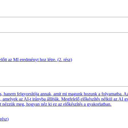
lőtt az MI eredményt hoz létre. (2. rész)
tés, hanem felgyorsítója annak, amit mi magunk hozunk a folyamatba. 
, amelyek az AI-t irányba állítják. Megfelelő előkészítés nélkül az AI gy
t nézzük meg, hogyan néz ki ez az előkészítés a gyakorlatban.
rész)