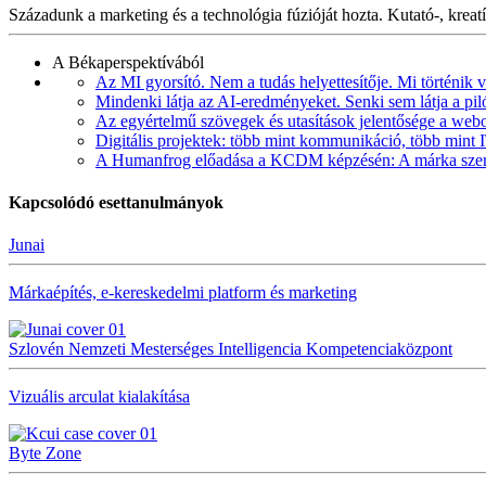
Századunk a marketing és a technológia fúzióját hozta. Kutató-, krea
A Békaperspektívából
Az MI gyorsító. Nem a tudás helyettesítője. Mi történik v
Mindenki látja az AI-eredményeket. Senki sem látja a pilót
Az egyértelmű szövegek és utasítások jelentősége a web
Digitális projektek: több mint kommunikáció, több mint 
A Humanfrog előadása a KCDM képzésén: A márka szemé
Kapcsolódó esettanulmányok
Junai
Márkaépítés, e-kereskedelmi platform és marketing
Szlovén Nemzeti Mesterséges Intelligencia Kompetenciaközpont
Vizuális arculat kialakítása
Byte Zone