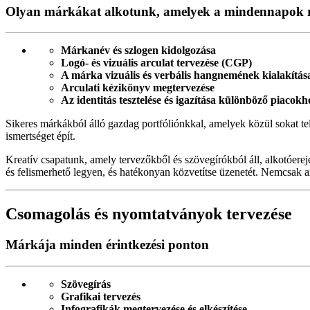
Olyan márkákat alkotunk, amelyek a mindennapok r
Márkanév és szlogen kidolgozása
Logó- és vizuális arculat tervezése (CGP)
A márka vizuális és verbális hangnemének kialakítás
Arculati kézikönyv megtervezése
Az identitás tesztelése és igazítása különböző piacok
Sikeres márkákból álló gazdag portfóliónkkal, amelyek közül sokat tel
ismertséget épít.
Kreatív csapatunk, amely tervezőkből és szövegírókból áll, alkotóerej
és felismerhető legyen, és hatékonyan közvetítse üzenetét. Nemcsak a
Csomagolás és nyomtatványok tervezése
Márkája minden érintkezési ponton
Szövegírás
Grafikai tervezés
Infografikák megtervezése és elkészítése