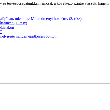
tív és tervezőcsapatunkkal nemcsak a következő szintre visszük, hanem 
alójában, mielőtt az MI eredményt hoz létre. (2. rész)
afülkét. (1. rész)
oldalakon
IT
lyisége minden érintkezési ponton