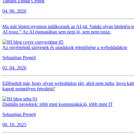
Tamara Žnidar Česnik
04. 06. 2026
Ma már lépten-nyomon találkozunk az AI-jal. Valaki olyan hirdetést t
AI rossz.” Az AI önmagában sem nem jó, sem nem rossz.
Az egyértelmű szövegek és utasítások jelentősége a weboldalakon
Sebastijan Pregelj
02. 04. 2026
Előfordult már, hogy olyan weboldalon járt, ahol nem tudta, hova katti
kapott semmilyen értesítést?
Digitális projektek: több mint kommunikáció, több mint IT
Sebastijan Pregelj
06. 10. 2025