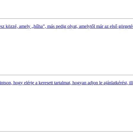
esz közzé, amely „hűha”, más pedig olyat, amelytől már az első görgeté
ntson, hogy elérje a keresett tartalmat, hogyan adjon le ajánlatkérést, 