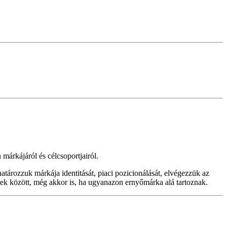
márkájáról és célcsoportjairól.
határozzuk márkája identitását, piaci pozicionálását, elvégezzük az
mékek között, még akkor is, ha ugyanazon ernyőmárka alá tartoznak.