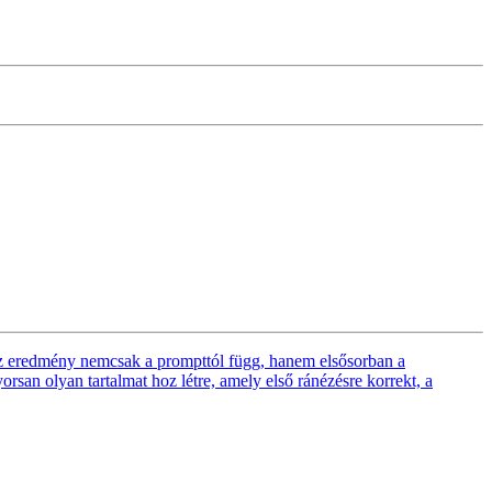
Az eredmény nemcsak a prompttól függ, hanem elsősorban a
orsan olyan tartalmat hoz létre, amely első ránézésre korrekt, a