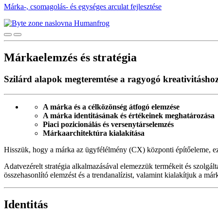
Márka-, csomagolás- és egységes arculat fejlesztése
Márkaelemzés és stratégia
Szilárd alapok megteremtése a ragyogó kreativitásho
A márka és a célközönség átfogó elemzése
A márka identitásának és értékeinek meghatározása
Piaci pozicionálás és versenytárselemzés
Márkaarchitektúra kialakítása
Hisszük, hogy a márka az ügyfélélmény (CX) központi építőeleme, ezé
Adatvezérelt stratégia alkalmazásával elemezzük termékeit és szolgálta
összehasonlító elemzést és a trendanalízist, valamint kialakítjuk a m
Identitás