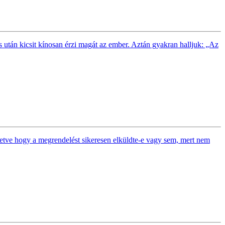
s után kicsit kínosan érzi magát az ember. Aztán gyakran halljuk: „Az
illetve hogy a megrendelést sikeresen elküldte-e vagy sem, mert nem