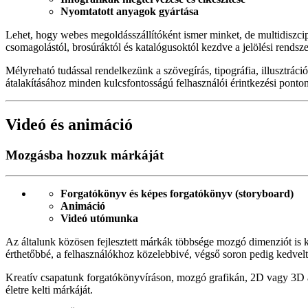
Nyomtatott anyagok gyártása
Lehet, hogy webes megoldásszállítóként ismer minket, de multidiszcipli
csomagolástól, brosúráktól és katalógusoktól kezdve a jelölési rends
Mélyreható tudással rendelkezünk a szövegírás, tipográfia, illusztrác
átalakításához minden kulcsfontosságú felhasználói érintkezési ponto
Videó és animáció
Mozgásba hozzuk márkáját
Forgatókönyv és képes forgatókönyv (storyboard)
Animáció
Videó utómunka
Az általunk közösen fejlesztett márkák többsége mozgó dimenziót is k
érthetőbbé, a felhasználókhoz közelebbivé, végső soron pedig kedvel
Kreatív csapatunk forgatókönyvíráson, mozgó grafikán, 2D vagy 3D an
életre kelti márkáját.