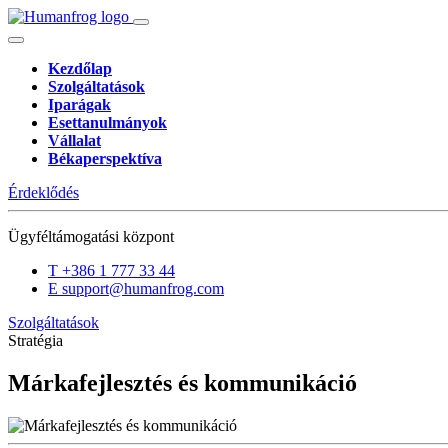
Kezdőlap
Szolgáltatások
Iparágak
Esettanulmányok
Vállalat
Békaperspektíva
Érdeklődés
Ügyféltámogatási központ
T
+386 1 777 33 44
E
support@humanfrog.com
Szolgáltatások
Stratégia
Márkafejlesztés és kommunikáció