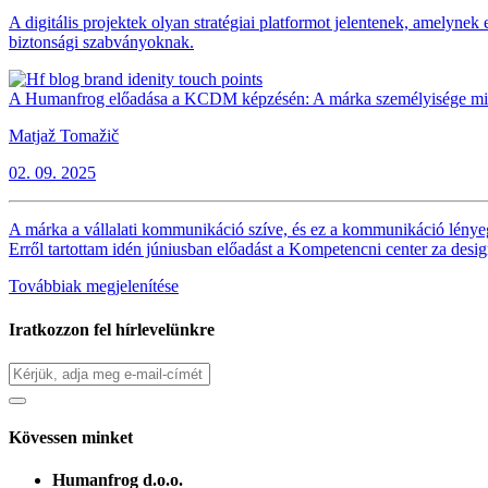
A digitális projektek olyan stratégiai platformot jelentenek, amelynek
biztonsági szabványoknak.
A Humanfrog előadása a KCDM képzésén: A márka személyisége min
Matjaž Tomažič
02. 09. 2025
A márka a vállalati kommunikáció szíve, és ez a kommunikáció lényeg
Erről tartottam idén júniusban előadást a Kompetencni center za de
Továbbiak megjelenítése
Iratkozzon fel hírlevelünkre
Kövessen minket
Humanfrog d.o.o.