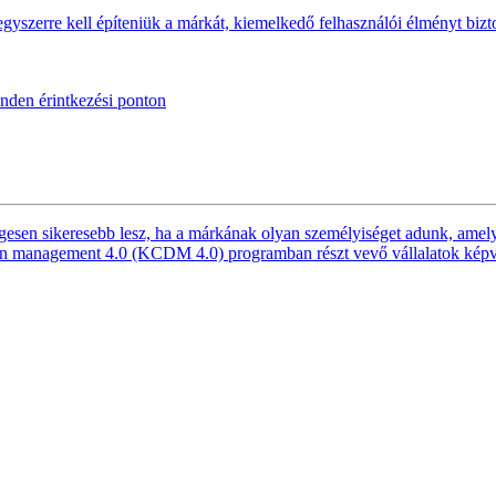
 egyszerre kell építeniük a márkát, kiemelkedő felhasználói élményt biz
den érintkezési ponton
esen sikeresebb lesz, ha a márkának olyan személyiséget adunk, amelye
sign management 4.0 (KCDM 4.0) programban részt vevő vállalatok képv