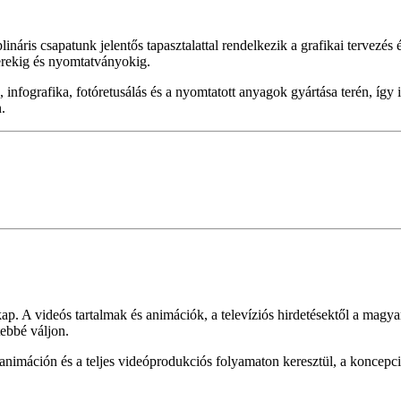
náris csapatunk jelentős tapasztalattal rendelkezik a grafikai tervezés
zerekig és nyomtatványokig.
ió, infografika, fotóretusálás és a nyomtatott anyagok gyártása terén, 
n.
ap. A videós tartalmak és animációk, a televíziós hirdetésektől a magy
tebbé váljon.
imáción és a teljes videóprodukciós folyamaton keresztül, a koncepció