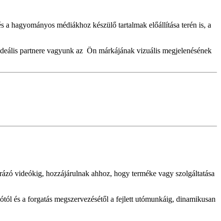
 és a hagyományos médiákhoz készülő tartalmak előállítása terén is, a
így ideális partnere vagyunk az Ön márkájának vizuális megjelenésének
arázó videókig, hozzájárulnak ahhoz, hogy terméke vagy szolgáltatása
tól és a forgatás megszervezésétől a fejlett utómunkáig, dinamikusan