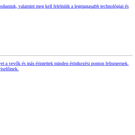
tosítaniuk, valamint meg kell felelniük a legmagasabb technológiai és
t a vevők és más érintettek minden érintkezési ponton felismernek.
iselőinek.