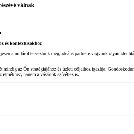
észévé válnak
a
hoz és kontextusokhoz
jesen a nulláról terveztünk meg, ideális partnere vagyunk olyan identitá
ét mindig az Ön stratégiájához és üzleti céljaihoz igazítja. Gondoskodu
z elmékhez, hanem a vásárlók szívéhez is.