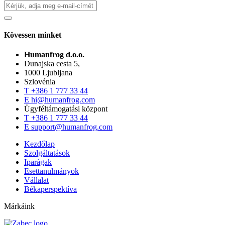
Kövessen minket
Humanfrog d.o.o.
Dunajska cesta 5,
1000 Ljubljana
Szlovénia
T
+386 1 777 33 44
E
hi@humanfrog.com
Ügyféltámogatási központ
T
+386 1 777 33 44
E
support@humanfrog.com
Kezdőlap
Szolgáltatások
Iparágak
Esettanulmányok
Vállalat
Békaperspektíva
Márkáink