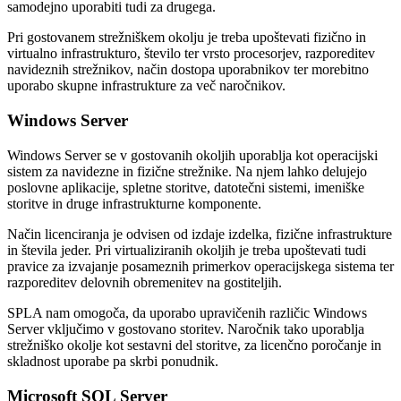
samodejno uporabiti tudi za drugega.
Pri gostovanem strežniškem okolju je treba upoštevati fizično in
virtualno infrastrukturo, število ter vrsto procesorjev, razporeditev
navideznih strežnikov, način dostopa uporabnikov ter morebitno
uporabo skupne infrastrukture za več naročnikov.
Windows Server
Windows Server se v gostovanih okoljih uporablja kot operacijski
sistem za navidezne in fizične strežnike. Na njem lahko delujejo
poslovne aplikacije, spletne storitve, datotečni sistemi, imeniške
storitve in druge infrastrukturne komponente.
Način licenciranja je odvisen od izdaje izdelka, fizične infrastrukture
in števila jeder. Pri virtualiziranih okoljih je treba upoštevati tudi
pravice za izvajanje posameznih primerkov operacijskega sistema ter
razporeditev delovnih obremenitev na gostiteljih.
SPLA nam omogoča, da uporabo upravičenih različic Windows
Server vključimo v gostovano storitev. Naročnik tako uporablja
strežniško okolje kot sestavni del storitve, za licenčno poročanje in
skladnost uporabe pa skrbi ponudnik.
Microsoft SQL Server