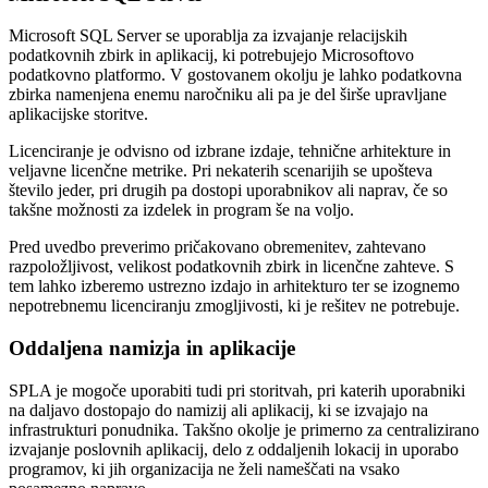
Microsoft SQL Server se uporablja za izvajanje relacijskih
podatkovnih zbirk in aplikacij, ki potrebujejo Microsoftovo
podatkovno platformo. V gostovanem okolju je lahko podatkovna
zbirka namenjena enemu naročniku ali pa je del širše upravljane
aplikacijske storitve.
Licenciranje je odvisno od izbrane izdaje, tehnične arhitekture in
veljavne licenčne metrike. Pri nekaterih scenarijih se upošteva
število jeder, pri drugih pa dostopi uporabnikov ali naprav, če so
takšne možnosti za izdelek in program še na voljo.
Pred uvedbo preverimo pričakovano obremenitev, zahtevano
razpoložljivost, velikost podatkovnih zbirk in licenčne zahteve. S
tem lahko izberemo ustrezno izdajo in arhitekturo ter se izognemo
nepotrebnemu licenciranju zmogljivosti, ki je rešitev ne potrebuje.
Oddaljena namizja in aplikacije
SPLA je mogoče uporabiti tudi pri storitvah, pri katerih uporabniki
na daljavo dostopajo do namizij ali aplikacij, ki se izvajajo na
infrastrukturi ponudnika. Takšno okolje je primerno za centralizirano
izvajanje poslovnih aplikacij, delo z oddaljenih lokacij in uporabo
programov, ki jih organizacija ne želi nameščati na vsako