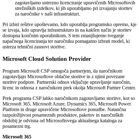
zagotavljamo ustrezno licenciranje upravičenih Microsoftovih
strežniških izdelkov, ki jih uporabljamo pri izvajanju storitev
za naročnike v naši infrastrukturi.
Pri izbiri rešitve upoštevamo, kdo uporablja programsko opremo, kje
se izvaja, kdo upravlja infrastrukturo in na kakšen način je storitev
dostopna končnim uporabnikom. S tem zmanjšujemo tveganje
napačnega licenciranja ter naročniku pomagamo izbrati model, ki
ustreza tehnični zasnovi storitve.
Microsoft Cloud Solution Provider
Program Microsoft CSP omogoča partnerjem, da naročnikom
zagotavljajo Microsoftove oblačne storitve in z njimi povezane
storitve podpore. Partnerski odnos vključuje upravljanje naročnin,
licenc in odnosa z naročnikom prek okolja Microsoft Partner Center.
Prek programa CSP lahko naročnikom zagotavljamo storitve, kot so
Microsoft 365, Microsoft Azure, Dynamics 365, Microsoft Power
Platform in druge upravičene Microsoftove ponudbe. Natančna
razpoložljivost posameznih produktov, paketov in naročniških
obdobij je odvisna od Microsoftovega aktualnega kataloga za
posamezni trg.
Microsoft 365