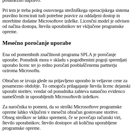
posamezno napravo.
Pri tem je treba poleg osnovnega strežniškega operacijskega sistema
pravilno licencirati tudi potrebne pravice za oddaljeni dostop in
morebitne dodatne Microsoftove izdelke. Licenčni model je odvisen
od načina dostopa, števila uporabnikov ter vključene programske
opreme.
Mesečno poročanje uporabe
Ena od pomembnih značilnosti programa SPLA je poročanje
uporabe. Ponudnik mora v skladu s pogodbenimi pogoji spremljati
uporabo licenc ter jo redno poročati pooblaščenemu partnerju
oziroma Microsoftu.
Obračun se izvaja glede na prijavljeno uporabo in veljavne cene za
posamezno obdobje. To omogoča prilagajanje števila licenc dejanski
uporabi storitev, vendar od ponudnika zahteva natančno evidenco
nameščenih in uporabljenih Microsoftovih izdelkov.
Za naročnika to pomeni, da so stroški Microsoftove programske
opreme lahko vključeni v mesečni obračun gostovane storitve.
Obseg stroškov se lahko spremeni, če se povečajo računski viri,
število uporabnikov, število dostopov ali količina uporabljene
programske opreme.