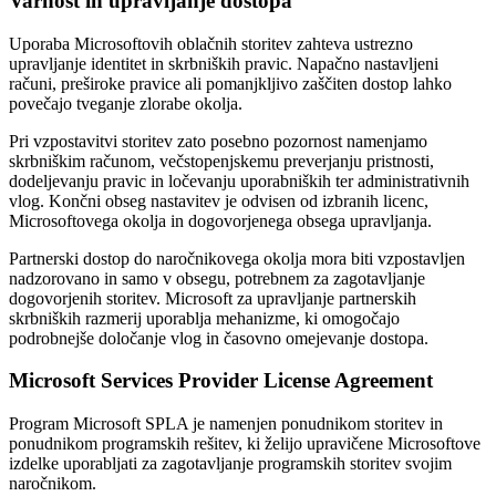
Varnost in upravljanje dostopa
Uporaba Microsoftovih oblačnih storitev zahteva ustrezno
upravljanje identitet in skrbniških pravic. Napačno nastavljeni
računi, preširoke pravice ali pomanjkljivo zaščiten dostop lahko
povečajo tveganje zlorabe okolja.
Pri vzpostavitvi storitev zato posebno pozornost namenjamo
skrbniškim računom, večstopenjskemu preverjanju pristnosti,
dodeljevanju pravic in ločevanju uporabniških ter administrativnih
vlog. Končni obseg nastavitev je odvisen od izbranih licenc,
Microsoftovega okolja in dogovorjenega obsega upravljanja.
Partnerski dostop do naročnikovega okolja mora biti vzpostavljen
nadzorovano in samo v obsegu, potrebnem za zagotavljanje
dogovorjenih storitev. Microsoft za upravljanje partnerskih
skrbniških razmerij uporablja mehanizme, ki omogočajo
podrobnejše določanje vlog in časovno omejevanje dostopa.
Microsoft Services Provider License Agreement
Program Microsoft SPLA je namenjen ponudnikom storitev in
ponudnikom programskih rešitev, ki želijo upravičene Microsoftove
izdelke uporabljati za zagotavljanje programskih storitev svojim
naročnikom.