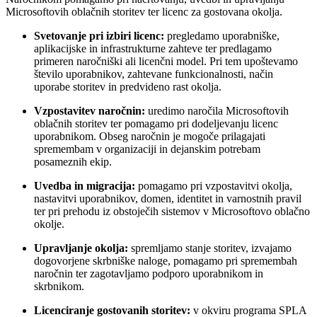
Microsoftovih oblačnih storitev ter licenc za gostovana okolja.
Svetovanje pri izbiri licenc:
pregledamo uporabniške,
aplikacijske in infrastrukturne zahteve ter predlagamo
primeren naročniški ali licenčni model. Pri tem upoštevamo
število uporabnikov, zahtevane funkcionalnosti, način
uporabe storitev in predvideno rast okolja.
Vzpostavitev naročnin:
uredimo naročila Microsoftovih
oblačnih storitev ter pomagamo pri dodeljevanju licenc
uporabnikom. Obseg naročnin je mogoče prilagajati
spremembam v organizaciji in dejanskim potrebam
posameznih ekip.
Uvedba in migracija:
pomagamo pri vzpostavitvi okolja,
nastavitvi uporabnikov, domen, identitet in varnostnih pravil
ter pri prehodu iz obstoječih sistemov v Microsoftovo oblačno
okolje.
Upravljanje okolja:
spremljamo stanje storitev, izvajamo
dogovorjene skrbniške naloge, pomagamo pri spremembah
naročnin ter zagotavljamo podporo uporabnikom in
skrbnikom.
Licenciranje gostovanih storitev:
v okviru programa SPLA