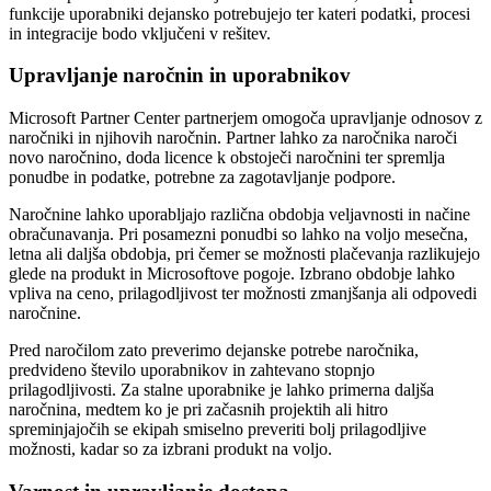
funkcije uporabniki dejansko potrebujejo ter kateri podatki, procesi
in integracije bodo vključeni v rešitev.
Upravljanje naročnin in uporabnikov
Microsoft Partner Center partnerjem omogoča upravljanje odnosov z
naročniki in njihovih naročnin. Partner lahko za naročnika naroči
novo naročnino, doda licence k obstoječi naročnini ter spremlja
ponudbe in podatke, potrebne za zagotavljanje podpore.
Naročnine lahko uporabljajo različna obdobja veljavnosti in načine
obračunavanja. Pri posamezni ponudbi so lahko na voljo mesečna,
letna ali daljša obdobja, pri čemer se možnosti plačevanja razlikujejo
glede na produkt in Microsoftove pogoje. Izbrano obdobje lahko
vpliva na ceno, prilagodljivost ter možnosti zmanjšanja ali odpovedi
naročnine.
Pred naročilom zato preverimo dejanske potrebe naročnika,
predvideno število uporabnikov in zahtevano stopnjo
prilagodljivosti. Za stalne uporabnike je lahko primerna daljša
naročnina, medtem ko je pri začasnih projektih ali hitro
spreminjajočih se ekipah smiselno preveriti bolj prilagodljive
možnosti, kadar so za izbrani produkt na voljo.