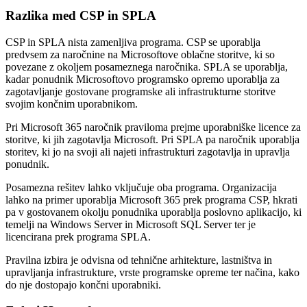
Razlika med CSP in SPLA
CSP in SPLA nista zamenljiva programa. CSP se uporablja
predvsem za naročnine na Microsoftove oblačne storitve, ki so
povezane z okoljem posameznega naročnika. SPLA se uporablja,
kadar ponudnik Microsoftovo programsko opremo uporablja za
zagotavljanje gostovane programske ali infrastrukturne storitve
svojim končnim uporabnikom.
Pri Microsoft 365 naročnik praviloma prejme uporabniške licence za
storitve, ki jih zagotavlja Microsoft. Pri SPLA pa naročnik uporablja
storitev, ki jo na svoji ali najeti infrastrukturi zagotavlja in upravlja
ponudnik.
Posamezna rešitev lahko vključuje oba programa. Organizacija
lahko na primer uporablja Microsoft 365 prek programa CSP, hkrati
pa v gostovanem okolju ponudnika uporablja poslovno aplikacijo, ki
temelji na Windows Server in Microsoft SQL Server ter je
licencirana prek programa SPLA.
Pravilna izbira je odvisna od tehnične arhitekture, lastništva in
upravljanja infrastrukture, vrste programske opreme ter načina, kako
do nje dostopajo končni uporabniki.