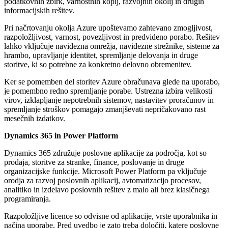
podatkovnih zbirk, varnostnih kopij, razvojnih okolij in drugih
informacijskih rešitev.
Pri načrtovanju okolja Azure upoštevamo zahtevano zmogljivost,
razpoložljivost, varnost, povezljivost in predvideno porabo. Rešitev
lahko vključuje navidezna omrežja, navidezne strežnike, sisteme za
hrambo, upravljanje identitet, spremljanje delovanja in druge
storitve, ki so potrebne za konkretno delovno obremenitev.
Ker se pomemben del storitev Azure obračunava glede na uporabo,
je pomembno redno spremljanje porabe. Ustrezna izbira velikosti
virov, izklapljanje nepotrebnih sistemov, nastavitev proračunov in
spremljanje stroškov pomagajo zmanjševati nepričakovano rast
mesečnih izdatkov.
Dynamics 365 in Power Platform
Dynamics 365 združuje poslovne aplikacije za področja, kot so
prodaja, storitve za stranke, finance, poslovanje in druge
organizacijske funkcije. Microsoft Power Platform pa vključuje
orodja za razvoj poslovnih aplikacij, avtomatizacijo procesov,
analitiko in izdelavo poslovnih rešitev z malo ali brez klasičnega
programiranja.
Razpoložljive licence so odvisne od aplikacije, vrste uporabnika in
načina uporabe. Pred uvedbo je zato treba določiti, katere poslovne