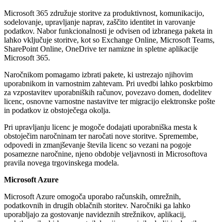
Microsoft 365 združuje storitve za produktivnost, komunikacijo,
sodelovanje, upravljanje naprav, zaščito identitet in varovanje
podatkov. Nabor funkcionalnosti je odvisen od izbranega paketa in
lahko vključuje storitve, kot so Exchange Online, Microsoft Teams,
SharePoint Online, OneDrive ter namizne in spletne aplikacije
Microsoft 365.
Naročnikom pomagamo izbrati pakete, ki ustrezajo njihovim
uporabnikom in varnostnim zahtevam. Pri uvedbi lahko poskrbimo
za vzpostavitev uporabniških računov, povezavo domen, dodelitev
licenc, osnovne varnostne nastavitve ter migracijo elektronske pošte
in podatkov iz obstoječega okolja.
Pri upravljanju licenc je mogoče dodajati uporabniška mesta k
obstoječim naročninam ter naročati nove storitve. Spremembe,
odpovedi in zmanjševanje števila licenc so vezani na pogoje
posamezne naročnine, njeno obdobje veljavnosti in Microsoftova
pravila novega trgovinskega modela.
Microsoft Azure
Microsoft Azure omogoča uporabo računskih, omrežnih,
podatkovnih in drugih oblačnih storitev. Naročniki ga lahko
uporabljajo za gostovanje navideznih strežnikov, aplikacij,