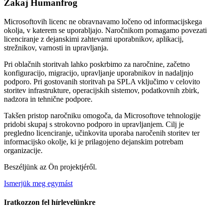
Zakaj Humanfrog
Microsoftovih licenc ne obravnavamo ločeno od informacijskega
okolja, v katerem se uporabljajo. Naročnikom pomagamo povezati
licenciranje z dejanskimi zahtevami uporabnikov, aplikacij,
strežnikov, varnosti in upravljanja.
Pri oblačnih storitvah lahko poskrbimo za naročnine, začetno
konfiguracijo, migracijo, upravljanje uporabnikov in nadaljnjo
podporo. Pri gostovanih storitvah pa SPLA vključimo v celovito
storitev infrastrukture, operacijskih sistemov, podatkovnih zbirk,
nadzora in tehnične podpore.
Takšen pristop naročniku omogoča, da Microsoftove tehnologije
pridobi skupaj s strokovno podporo in upravljanjem. Cilj je
pregledno licenciranje, učinkovita uporaba naročenih storitev ter
informacijsko okolje, ki je prilagojeno dejanskim potrebam
organizacije.
Beszéljünk az Ön projektjéről.
Ismerjük meg egymást
Iratkozzon fel hírlevelünkre