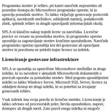
Programska storitev je rešitev, pri kateri naročnik neposredno ali
posredno dostopa do Microsoftove programske opreme, ki jo
upravlja ponudnik storitve. To lahko vključuje gostovanje poslovnih
aplikacij, navideznih strežnikov, oddaljenih namizij, podatkovnih
zbirk, spletnih rešitev in drugih upravljanih informacijskih okolij.
SPLA ni klasičen nakup trajnih licenc za naročnika. Licenčne
pravice so vezane na ponudnika storitve, ki programsko opremo
uporablja za zagotavljanje storitev končnim uporabnikom. Naročnik
programsko opremo uporablja kot del gostovane ali upravljane
storitve in praviloma ne pridobi trajne licence za izdelek.
Licenciranje gostovane infrastrukture
SPLA se uporablja za upravičene Microsoftove strežniške in druge
izdelke, ki so navedeni v aktualnih Microsoftovih dokumentih o
pravicah uporabe za ponudnike storitev. Med pogosto uporabljenimi
izdelki so lahko Windows Server, Microsoft SQL Server, licence za
oddaljeni dostop ter drugi izdelki, ki so potrebni za izvajanje
gostovanih rešitev.
Vsak izdelek ima svoja pravila in licenčne metrike. Licenciranje je
lahko odvisno od procesorskih jeder, števila uporabnikov, naprav,
dostopov ali drugih meril. Zato pravil enega izdelka ni mogoče