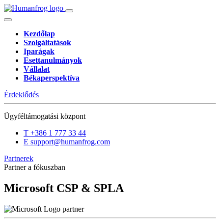
Kezdőlap
Szolgáltatások
Iparágak
Esettanulmányok
Vállalat
Békaperspektíva
Érdeklődés
Ügyféltámogatási központ
T
+386 1 777 33 44
E
support@humanfrog.com
Partnerek
Partner a fókuszban
Microsoft CSP & SPLA