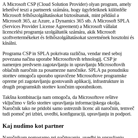
A Microsoft CSP (Cloud Solution Provider) olyan program, amely
lehetővé teszi a partnerek számára, hogy ügyfeleiknek különféle
Microsoft felhőszolgáltatásokat biztosítsanak, mint például a
Microsoft 365, az Azure, a Dynamics 365 stb. A Microsoft SPLA
(Services Provider License Agreement) a Microsoft vállalat
licencelési programja szolgáltatók számára, akik Microsoft
szoftvertermékeket és felhőszolgáltatásokat szeretnének hosztolni és
kínálni.
Programa CSP in SPLA pokrivata različna, vendar med seboj
povezana načina uporabe Microsoftovih tehnologij. CSP je
namenjen predvsem zagotavljanju in upravljanju Microsoftovih
oblačnih naročnin za posamezne naročnike. SPLA pa ponudniku
storitev omogoča uporabo upravičene Microsoftove programske
opreme pri zagotavljanju gostovanih aplikacij, infrastrukture in
drugih programskih storitev končnim uporabnikom.
Takšna kombinacija nam omogoča, da Microsoftove rešitve
vključimo v širšo storitev upravljanja informacijskega okolja.
Naročnik tako ne pridobi samo ustreznih licenc ali naročnin, temveč
tudi pomoč pri izbiri, uvedbi, konfiguraciji, upravljanju in podpori.
Kaj nudimo kot partner
Naročnikom pomagamo pri načrtovanju, uvedbi in upravljanju