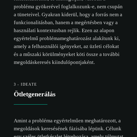
probléma gyökerével foglalkozunk-e, nem csupán
a tüneteivel. Gyakran kiderül, hogy a forrás nem a
funkcionalitásban, hanem a megértésben vagy a
használati kontextusban rejlik. Ezen az alapon
egyértelmű problémameghatározást alakítunk ki,
amely a felhasználói igényeket, az üzleti célokat
és a műszaki körülményeket köti össze a további
megoldáskeresés kiindulópontjaként.
3 - IDEATE
Ötletgenerálás
Amint a probléma egyértelműen meghatározott, a
megoldások keresésének fázisába lépünk. Célunk
egy széles ötletkészlet létrehozása, amely túlmutat