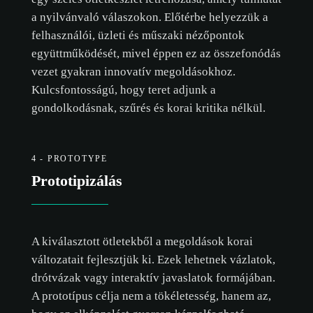
a nyilvánvaló válaszokon. Előtérbe helyezzük a
felhasználói, üzleti és műszaki nézőpontok
együttműködését, mivel éppen ez az összefonódás
vezet gyakran innovatív megoldásokhoz.
Kulcsfontosságú, hogy teret adjunk a
gondolkodásnak, szűrés és korai kritika nélkül.
4 - PROTOTYPE
sütikre vonatkozó
Prototipizálás
szabályzatot.
ÖSSZES ELFOGADÁSA
A kiválasztott ötletekből a megoldások korai
változatait fejlesztjük ki. Ezek lehetnek vázlatok,
CSAK A SZÜKSÉGESEK ELFOGADÁSA
drótvázak vagy interaktív javaslatok formájában.
TESTRESZABÁS
A prototípus célja nem a tökéletesség, hanem az,