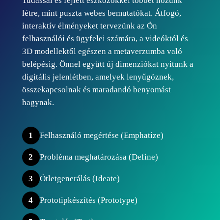
Tudással és fejlett eszközökkel többet hozunk
létre, mint puszta webes bemutatókat. Átfogó,
interaktív élményeket tervezünk az Ön
felhasználói és ügyfelei számára, a videóktól és
3D modellektől egészen a metaverzumba való
belépésig. Önnel együtt új dimenziókat nyitunk a
digitális jelenlétben, amelyek lenyűgöznek,
összekapcsolnak és maradandó benyomást
hagynak.
1
Felhasználó megértése (Emphatize)
2
Probléma meghatározása (Define)
3
Ötletgenerálás (Ideate)
4
Prototipkészítés (Prototype)