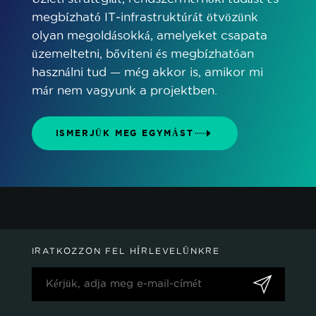
megbízható IT‑infrastruktúrát ötvözünk
olyan megoldásokká, amelyeket csapata
üzemeltetni, bővíteni és megbízhatóan
használni tud — még akkor is, amikor mi
már nem vagyunk a projektben.
ISMERJÜK MEG EGYMÁST
IRATKOZZON FEL HÍRLEVELÜNKRE