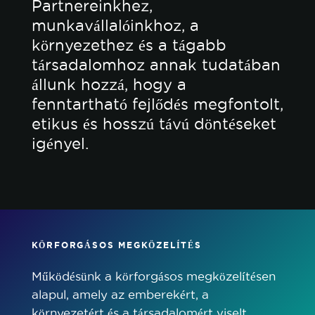
Partnereinkhez,
munkavállalóinkhoz, a
környezethez és a tágabb
társadalomhoz annak tudatában
állunk hozzá, hogy a
fenntartható fejlődés megfontolt,
etikus és hosszú távú döntéseket
igényel.
KÖRFORGÁSOS MEGKÖZELÍTÉS
Működésünk a körforgásos megközelítésen
alapul, amely az emberekért, a
környezetért és a társadalomért viselt