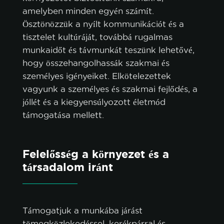
amelyben minden egyén számít.
Ösztönözzük a nyílt kommunikációt és a
tisztelet kultúráját, továbbá rugalmas
munkaidőt és távmunkát teszünk lehetővé,
hogy összehangolhassák szakmai és
személyes igényeiket. Elkötelezettek
vagyunk a személyes és szakmai fejlődés, a
jóllét és a kiegyensúlyozott életmód
támogatása mellett.
sütikre vonatkozó szabályzatot.
Felelősség a környezet és a
társadalom iránt
ÖSSZES ELFOGADÁSA
CSAK A SZÜKSÉGESEK ELFOGADÁSA
Támogatjuk a munkába járást
TESTRESZABÁS
tömegközlekedéssel, kerékpárral és