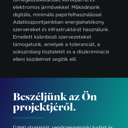
elektromos járművekkel. Működésünk
digitális, minimális papírfelhasználással.
Adatközpontjainkban energiahatékony
szervereket és infrastruktúrát használunk.
Emellett különböző szervezeteket
támogatunk, amelyek a toleranciát, a
sokszínűség tiszteletét és a diszkrimináció
elleni küzdelmet segítik elő.
Beszéljünk az Ön
projektjéről.
Üzleti stratégiát, rendszermérnöki tudást és