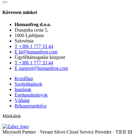
Kövessen minket
Humanfrog d.o.o.
Dunajska cesta 5,
1000 Ljubljana
Szlovénia
T
+386 1 777 33 44
E
hi@humanfrog.com
Ügyféltámogatási központ
T
+386 1 777 33 44
E
support@humanfrog.com
Kezdőlap
Szolgáltatások
Iparágak
Esettanulmányok
Vállalat
Békaperspektíva
Márkáink
Microsoft Partner
·
Veeam Silver Cloud Service Provider
·
TIER III