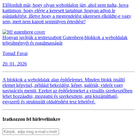
Előfordult már, hogy olyan weboldalon járt, ahol nem tudta, hova
kattintson, hogy elérje a keresett tartalmat, hogyan adjon le
ajánlatkérést, illetve hogy a megrendelést sikeresen elküldte-e vagy
sem, mert nem kapott semmilyen értesítést?
Hogyan javítják a testreszabott Gutenberg-blokkok a weboldalak
teljesítményét és rugalmasságát
Tomaž Favai
20. 01. 2026
A blokkok a weboldalak alap építőelemei. Minden blokk önálló
elemet képvisel, például bekezdést, képet, galériát, videót vagy
navigációs menüt. Ezeket az építőelemeket a vizuális szerkesztőben
lehet hozzáadni, mozgatni és szerkeszteni, ami kiszámítható,
egyszerű és strukturált oldalépítést tesz lehetővé.
Iratkozzon fel hírlevelünkre