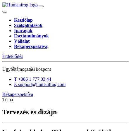
Kezdőlap
Szolgáltatások
Iparágak
Esettanulmányok
Vállalat
Békaperspektíva
Érdeklődés
Ügyféltámogatási központ
T
+386 1 777 33 44
E
support@humanfrog.com
Békaperspektíva
Téma
Tervezés és dizájn