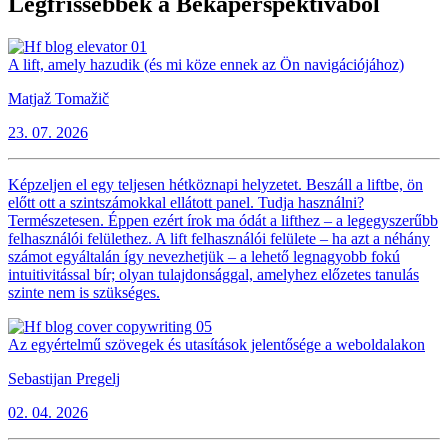
Legfrissebbek a Békaperspektívából
A lift, amely hazudik (és mi köze ennek az Ön navigációjához)
Matjaž Tomažič
23. 07. 2026
Képzeljen el egy teljesen hétköznapi helyzetet. Beszáll a liftbe, ön
előtt ott a szintszámokkal ellátott panel. Tudja használni?
Természetesen. Éppen ezért írok ma ódát a lifthez – a legegyszerűbb
felhasználói felülethez. A lift felhasználói felülete – ha azt a néhány
számot egyáltalán így nevezhetjük – a lehető legnagyobb fokú
intuitivitással bír; olyan tulajdonsággal, amelyhez előzetes tanulás
szinte nem is szükséges.
Az egyértelmű szövegek és utasítások jelentősége a weboldalakon
Sebastijan Pregelj
02. 04. 2026