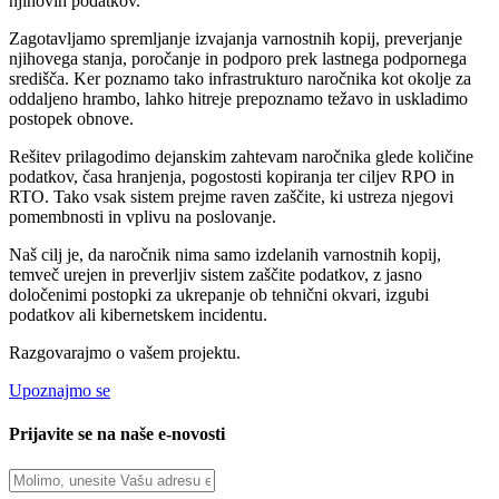
njihovih podatkov.
Zagotavljamo spremljanje izvajanja varnostnih kopij, preverjanje
njihovega stanja, poročanje in podporo prek lastnega podpornega
središča. Ker poznamo tako infrastrukturo naročnika kot okolje za
oddaljeno hrambo, lahko hitreje prepoznamo težavo in uskladimo
postopek obnove.
Rešitev prilagodimo dejanskim zahtevam naročnika glede količine
podatkov, časa hranjenja, pogostosti kopiranja ter ciljev RPO in
RTO. Tako vsak sistem prejme raven zaščite, ki ustreza njegovi
pomembnosti in vplivu na poslovanje.
Naš cilj je, da naročnik nima samo izdelanih varnostnih kopij,
temveč urejen in preverljiv sistem zaščite podatkov, z jasno
določenimi postopki za ukrepanje ob tehnični okvari, izgubi
podatkov ali kibernetskem incidentu.
Razgovarajmo o vašem projektu.
Upoznajmo se
Prijavite se na naše e-novosti