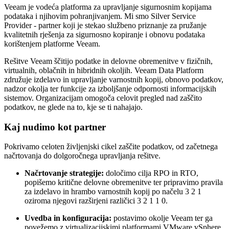
Veeam je vodeća platforma za upravljanje sigurnosnim kopijama
podataka i njihovim pohranjivanjem. Mi smo Silver Service
Provider - partner koji je stekao službeno priznanje za pružanje
kvalitetnih rješenja za sigurnosno kopiranje i obnovu podataka
korištenjem platforme Veeam.
Rešitve Veeam ščitijo podatke in delovne obremenitve v fizičnih,
virtualnih, oblačnih in hibridnih okoljih. Veeam Data Platform
združuje izdelavo in upravljanje varnostnih kopij, obnovo podatkov,
nadzor okolja ter funkcije za izboljšanje odpornosti informacijskih
sistemov. Organizacijam omogoča celovit pregled nad zaščito
podatkov, ne glede na to, kje se ti nahajajo.
Kaj nudimo kot partner
Pokrivamo celoten življenjski cikel zaščite podatkov, od začetnega
načrtovanja do dolgoročnega upravljanja rešitve.
Načrtovanje strategije:
določimo cilja RPO in RTO,
popišemo kritične delovne obremenitve ter pripravimo pravila
za izdelavo in hrambo varnostnih kopij po načelu 3 2 1
oziroma njegovi razširjeni različici 3 2 1 1 0.
Uvedba in konfiguracija:
postavimo okolje Veeam ter ga
povežemo z virtualizacijskimi platformami VMware vSphere