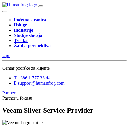
Početna stranica
Usluge
Industrije
Studije slučaja
Tvrtka
Žablja perspektiva
Upit
Centar podrške za klijente
T
+386 1 777 33 44
E
support@humanfrog.com
Partneri
Partner u fokusu
Veeam Silver Service Provider