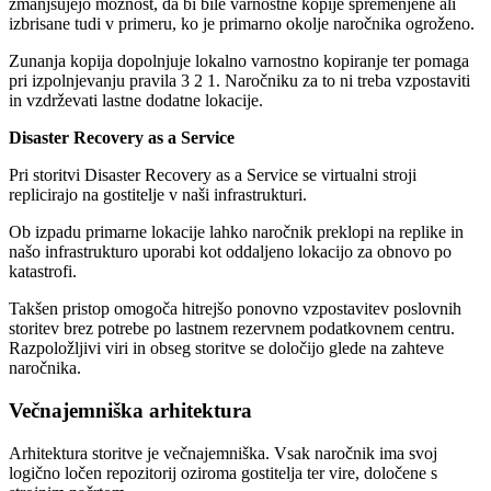
zmanjšujejo možnost, da bi bile varnostne kopije spremenjene ali
izbrisane tudi v primeru, ko je primarno okolje naročnika ogroženo.
Zunanja kopija dopolnjuje lokalno varnostno kopiranje ter pomaga
pri izpolnjevanju pravila 3 2 1. Naročniku za to ni treba vzpostaviti
in vzdrževati lastne dodatne lokacije.
Disaster Recovery as a Service
Pri storitvi Disaster Recovery as a Service se virtualni stroji
replicirajo na gostitelje v naši infrastrukturi.
Ob izpadu primarne lokacije lahko naročnik preklopi na replike in
našo infrastrukturo uporabi kot oddaljeno lokacijo za obnovo po
katastrofi.
Takšen pristop omogoča hitrejšo ponovno vzpostavitev poslovnih
storitev brez potrebe po lastnem rezervnem podatkovnem centru.
Razpoložljivi viri in obseg storitve se določijo glede na zahteve
naročnika.
Večnajemniška arhitektura
Arhitektura storitve je večnajemniška. Vsak naročnik ima svoj
logično ločen repozitorij oziroma gostitelja ter vire, določene s