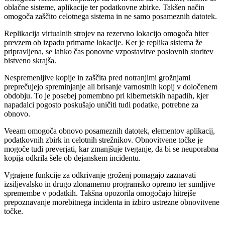
oblačne sisteme, aplikacije ter podatkovne zbirke. Takšen način
omogoča zaščito celotnega sistema in ne samo posameznih datotek.
Replikacija virtualnih strojev na rezervno lokacijo omogoča hiter
prevzem ob izpadu primarne lokacije. Ker je replika sistema že
pripravljena, se lahko čas ponovne vzpostavitve poslovnih storitev
bistveno skrajša.
Nespremenljive kopije in zaščita pred notranjimi grožnjami
preprečujejo spreminjanje ali brisanje varnostnih kopij v določenem
obdobju. To je posebej pomembno pri kibernetskih napadih, kjer
napadalci pogosto poskušajo uničiti tudi podatke, potrebne za
obnovo.
Veeam omogoča obnovo posameznih datotek, elementov aplikacij,
podatkovnih zbirk in celotnih strežnikov. Obnovitvene točke je
mogoče tudi preverjati, kar zmanjšuje tveganje, da bi se neuporabna
kopija odkrila šele ob dejanskem incidentu.
Vgrajene funkcije za odkrivanje groženj pomagajo zaznavati
izsiljevalsko in drugo zlonamerno programsko opremo ter sumljive
spremembe v podatkih. Takšna opozorila omogočajo hitrejše
prepoznavanje morebitnega incidenta in izbiro ustrezne obnovitvene
točke.