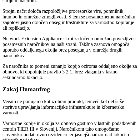
strojnim načrtom.
Strojni načrt določa razpoložljive procesorske vire, pomnilnik,
hrambo in omrežne zmogljivosti. S tem se posameznemu naročniku
zagotovi jasno določen obseg infrastrukture za varnostno kopiranje
ali replikacijo.
Network Extension Appliance skrbi za ločeno omrežno povezljivost
posameznih naročnikov na naši strani. Takšna zasnova omogoča
uporabo oddaljenega okolja brez poseganja v omrežja drugih
naročnikov.
Za naročnika to pomeni zunanjo kopijo oziroma oddaljeno okolje za
obnovo, ki dopolnjuje pravilo 3 2 1, brez vlaganja v lastno
sekundarno lokacijo.
Zakaj Humanfrog
Veeam ne ponujamo kot izoliran produkt, temveč kot del širše
storitve upravljanja informacijske infrastrukture in kibernetske
varnosti.
Varnostne kopije in okolja za obnovo gostimo v lastnih podatkovnih
centrih TIER III v Sloveniji. Naročnikom tako omogočamo
slovensko podatkovno rezidenco ter jasnejši nadzor nad lokacijo