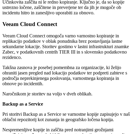
Učinkovita zaščita ni le redno kopiranje. Ključno je, da so kopije
ustrezno ločene, zaščitene in preverjene ter da jih je mogoče ob
incidentu hitro in zanesljivo uporabiti za obnovo.
Veeam Cloud Connect
Veeam Cloud Connect omogoča varno varnostno kopiranje in
replikacijo podatkov v oblak ponudnika brez postavljanja lastne
sekundarne lokacije. Storitev gostimo v lastni infrastrukturi znamke
Zabec, v podatkovnih centrih TIER III in s slovensko podatkovno
rezidenco.
Takšna zasnova je posebej pomembna za organizacije, ki želijo
ohraniti jasen pregled nad lokacijo podatkov ter podpreti zahteve s
področja neprekinjenega poslovanja, varnostnega kopiranja in
obnove po incidentih.
Naročnikom je storitev na voljo v dveh oblikah.
Backup as a Service
Pri storitvi Backup as a Service se varnostne kopije zapisujejo v naš
oblačni repozitorij kot zunanja in geografsko ločena kopija.
Nespremenljive kopije in zaščita pred notranjimi grožnjami