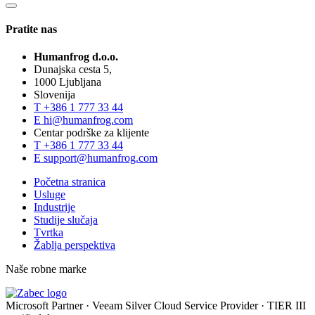
Pratite nas
Humanfrog d.o.o.
Dunajska cesta 5,
1000 Ljubljana
Slovenija
T
+386 1 777 33 44
E
hi@humanfrog.com
Centar podrške za klijente
T
+386 1 777 33 44
E
support@humanfrog.com
Početna stranica
Usluge
Industrije
Studije slučaja
Tvrtka
Žablja perspektiva
Naše robne marke
Microsoft Partner
·
Veeam Silver Cloud Service Provider
·
TIER III