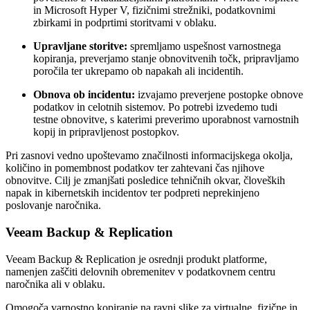
in Microsoft Hyper V, fizičnimi strežniki, podatkovnimi
zbirkami in podprtimi storitvami v oblaku.
Upravljane storitve:
spremljamo uspešnost varnostnega
kopiranja, preverjamo stanje obnovitvenih točk, pripravljamo
poročila ter ukrepamo ob napakah ali incidentih.
Obnova ob incidentu:
izvajamo preverjene postopke obnove
podatkov in celotnih sistemov. Po potrebi izvedemo tudi
testne obnovitve, s katerimi preverimo uporabnost varnostnih
kopij in pripravljenost postopkov.
Pri zasnovi vedno upoštevamo značilnosti informacijskega okolja,
količino in pomembnost podatkov ter zahtevani čas njihove
obnovitve. Cilj je zmanjšati posledice tehničnih okvar, človeških
napak in kibernetskih incidentov ter podpreti neprekinjeno
poslovanje naročnika.
Veeam Backup & Replication
Veeam Backup & Replication je osrednji produkt platforme,
namenjen zaščiti delovnih obremenitev v podatkovnem centru
naročnika ali v oblaku.
Omogoča varnostno kopiranje na ravni slike za virtualne, fizične in