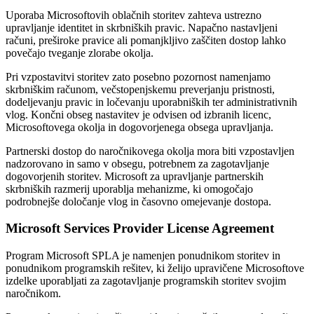
Uporaba Microsoftovih oblačnih storitev zahteva ustrezno
upravljanje identitet in skrbniških pravic. Napačno nastavljeni
računi, preširoke pravice ali pomanjkljivo zaščiten dostop lahko
povečajo tveganje zlorabe okolja.
Pri vzpostavitvi storitev zato posebno pozornost namenjamo
skrbniškim računom, večstopenjskemu preverjanju pristnosti,
dodeljevanju pravic in ločevanju uporabniških ter administrativnih
vlog. Končni obseg nastavitev je odvisen od izbranih licenc,
Microsoftovega okolja in dogovorjenega obsega upravljanja.
Partnerski dostop do naročnikovega okolja mora biti vzpostavljen
nadzorovano in samo v obsegu, potrebnem za zagotavljanje
dogovorjenih storitev. Microsoft za upravljanje partnerskih
skrbniških razmerij uporablja mehanizme, ki omogočajo
podrobnejše določanje vlog in časovno omejevanje dostopa.
Microsoft Services Provider License Agreement
Program Microsoft SPLA je namenjen ponudnikom storitev in
ponudnikom programskih rešitev, ki želijo upravičene Microsoftove
izdelke uporabljati za zagotavljanje programskih storitev svojim
naročnikom.