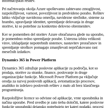
informacijskih rešitev.
Pri načrtovanju okolja Azure upoštevamo zahtevano zmogljivost,
razpoložljivost, varnost, povezljivost in predvideno porabo. Rešitev
lahko vključuje navidezna omrežja, navidezne strežnike, sisteme za
hrambo, upravljanje identitet, spremljanje delovanja in druge
storitve, ki so potrebne za konkretno delovno obremenitev.
Ker se pomemben del storitev Azure obračunava glede na uporabo,
je pomembno redno spremljanje porabe. Ustrezna izbira velikosti
virov, izklapljanje nepotrebnih sistemov, nastavitev proračunov in
spremljanje stroškov pomagajo zmanjševati nepričakovano rast
mesečnih izdatkov.
Dynamics 365 in Power Platform
Dynamics 365 združuje poslovne aplikacije za področja, kot so
prodaja, storitve za stranke, finance, poslovanje in druge
organizacijske funkcije. Microsoft Power Platform pa vključuje
orodja za razvoj poslovnih aplikacij, avtomatizacijo procesov,
analitiko in izdelavo poslovnih rešitev z malo ali brez klasičnega
programiranja.
Razpoložljive licence so odvisne od aplikacije, vrste uporabnika in
načina uporabe. Pred uvedbo je zato treba določiti, katere poslovne
funkcije uporabniki dejansko potrebujejo ter kateri podatki, procesi