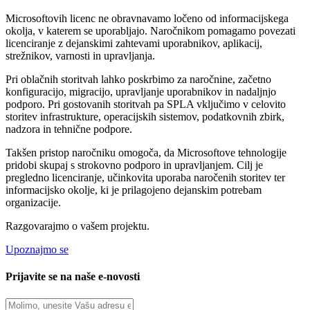
Microsoftovih licenc ne obravnavamo ločeno od informacijskega
okolja, v katerem se uporabljajo. Naročnikom pomagamo povezati
licenciranje z dejanskimi zahtevami uporabnikov, aplikacij,
strežnikov, varnosti in upravljanja.
Pri oblačnih storitvah lahko poskrbimo za naročnine, začetno
konfiguracijo, migracijo, upravljanje uporabnikov in nadaljnjo
podporo. Pri gostovanih storitvah pa SPLA vključimo v celovito
storitev infrastrukture, operacijskih sistemov, podatkovnih zbirk,
nadzora in tehnične podpore.
Takšen pristop naročniku omogoča, da Microsoftove tehnologije
pridobi skupaj s strokovno podporo in upravljanjem. Cilj je
pregledno licenciranje, učinkovita uporaba naročenih storitev ter
informacijsko okolje, ki je prilagojeno dejanskim potrebam
organizacije.
Razgovarajmo o vašem projektu.
Upoznajmo se
Prijavite se na naše e-novosti