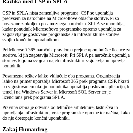
Razlika med CSP in SPLA
CSP in SPLA nista zamenljiva programa. CSP se uporablja
predvsem za naročnine na Microsoftove oblačne storitve, ki so
povezane z okoljem posameznega naročnika. SPLA se uporablja,
kadar ponudnik Microsoftovo programsko opremo uporablja za
zagotavljanje gostovane programske ali infrastrukturne storitve
svojim končnim uporabnikom.
Pri Microsoft 365 naročnik praviloma prejme uporabniške licence za
storitve, ki jih zagotavlja Microsoft. Pri SPLA pa naročnik uporablja
storitev, ki jo na svoji ali najeti infrastrukturi zagotavlja in upravlja
ponudnik.
Posamezna rešitev lahko vključuje oba programa. Organizacija
lahko na primer uporablja Microsoft 365 prek programa CSP, hkrati
pa v gostovanem okolju ponudnika uporablja poslovno aplikacijo, ki
temelji na Windows Server in Microsoft SQL Server ter je
licencirana prek programa SPLA.
Pravilna izbira je odvisna od tehnične arhitekture, lastništva in
upravljanja infrastrukture, vrste programske opreme ter načina, kako
do nje dostopajo končni uporabniki.
Zakaj Humanfrog