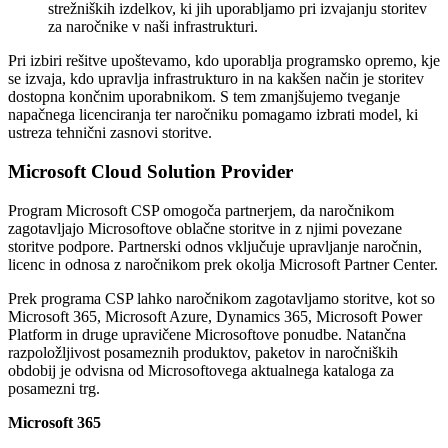
strežniških izdelkov, ki jih uporabljamo pri izvajanju storitev
za naročnike v naši infrastrukturi.
Pri izbiri rešitve upoštevamo, kdo uporablja programsko opremo, kje
se izvaja, kdo upravlja infrastrukturo in na kakšen način je storitev
dostopna končnim uporabnikom. S tem zmanjšujemo tveganje
napačnega licenciranja ter naročniku pomagamo izbrati model, ki
ustreza tehnični zasnovi storitve.
Microsoft Cloud Solution Provider
Program Microsoft CSP omogoča partnerjem, da naročnikom
zagotavljajo Microsoftove oblačne storitve in z njimi povezane
storitve podpore. Partnerski odnos vključuje upravljanje naročnin,
licenc in odnosa z naročnikom prek okolja Microsoft Partner Center.
Prek programa CSP lahko naročnikom zagotavljamo storitve, kot so
Microsoft 365, Microsoft Azure, Dynamics 365, Microsoft Power
Platform in druge upravičene Microsoftove ponudbe. Natančna
razpoložljivost posameznih produktov, paketov in naročniških
obdobij je odvisna od Microsoftovega aktualnega kataloga za
posamezni trg.
Microsoft 365