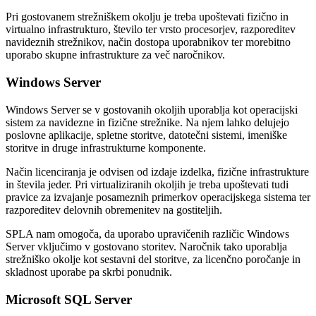
Pri gostovanem strežniškem okolju je treba upoštevati fizično in
virtualno infrastrukturo, število ter vrsto procesorjev, razporeditev
navideznih strežnikov, način dostopa uporabnikov ter morebitno
uporabo skupne infrastrukture za več naročnikov.
Windows Server
Windows Server se v gostovanih okoljih uporablja kot operacijski
sistem za navidezne in fizične strežnike. Na njem lahko delujejo
poslovne aplikacije, spletne storitve, datotečni sistemi, imeniške
storitve in druge infrastrukturne komponente.
Način licenciranja je odvisen od izdaje izdelka, fizične infrastrukture
in števila jeder. Pri virtualiziranih okoljih je treba upoštevati tudi
pravice za izvajanje posameznih primerkov operacijskega sistema ter
razporeditev delovnih obremenitev na gostiteljih.
SPLA nam omogoča, da uporabo upravičenih različic Windows
Server vključimo v gostovano storitev. Naročnik tako uporablja
strežniško okolje kot sestavni del storitve, za licenčno poročanje in
skladnost uporabe pa skrbi ponudnik.
Microsoft SQL Server