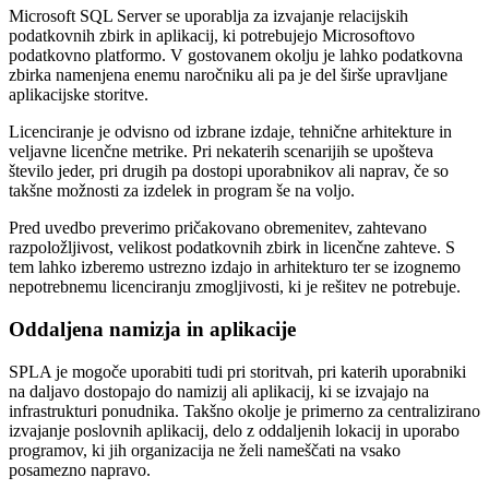
Microsoft SQL Server se uporablja za izvajanje relacijskih
podatkovnih zbirk in aplikacij, ki potrebujejo Microsoftovo
podatkovno platformo. V gostovanem okolju je lahko podatkovna
zbirka namenjena enemu naročniku ali pa je del širše upravljane
aplikacijske storitve.
Licenciranje je odvisno od izbrane izdaje, tehnične arhitekture in
veljavne licenčne metrike. Pri nekaterih scenarijih se upošteva
število jeder, pri drugih pa dostopi uporabnikov ali naprav, če so
takšne možnosti za izdelek in program še na voljo.
Pred uvedbo preverimo pričakovano obremenitev, zahtevano
razpoložljivost, velikost podatkovnih zbirk in licenčne zahteve. S
tem lahko izberemo ustrezno izdajo in arhitekturo ter se izognemo
nepotrebnemu licenciranju zmogljivosti, ki je rešitev ne potrebuje.
Oddaljena namizja in aplikacije
SPLA je mogoče uporabiti tudi pri storitvah, pri katerih uporabniki
na daljavo dostopajo do namizij ali aplikacij, ki se izvajajo na
infrastrukturi ponudnika. Takšno okolje je primerno za centralizirano
izvajanje poslovnih aplikacij, delo z oddaljenih lokacij in uporabo
programov, ki jih organizacija ne želi nameščati na vsako
posamezno napravo.