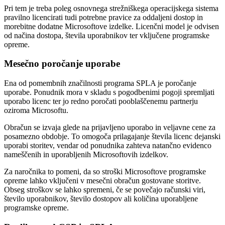
Pri tem je treba poleg osnovnega strežniškega operacijskega sistema
pravilno licencirati tudi potrebne pravice za oddaljeni dostop in
morebitne dodatne Microsoftove izdelke. Licenčni model je odvisen
od načina dostopa, števila uporabnikov ter vključene programske
opreme.
Mesečno poročanje uporabe
Ena od pomembnih značilnosti programa SPLA je poročanje
uporabe. Ponudnik mora v skladu s pogodbenimi pogoji spremljati
uporabo licenc ter jo redno poročati pooblaščenemu partnerju
oziroma Microsoftu.
Obračun se izvaja glede na prijavljeno uporabo in veljavne cene za
posamezno obdobje. To omogoča prilagajanje števila licenc dejanski
uporabi storitev, vendar od ponudnika zahteva natančno evidenco
nameščenih in uporabljenih Microsoftovih izdelkov.
Za naročnika to pomeni, da so stroški Microsoftove programske
opreme lahko vključeni v mesečni obračun gostovane storitve.
Obseg stroškov se lahko spremeni, če se povečajo računski viri,
število uporabnikov, število dostopov ali količina uporabljene
programske opreme.