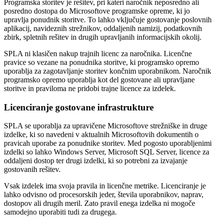
Programska storitev je rešitev, pri kateri naročnik neposredno ali
posredno dostopa do Microsoftove programske opreme, ki jo
upravlja ponudnik storitve. To lahko vključuje gostovanje poslovnih
aplikacij, navideznih strežnikov, oddaljenih namizij, podatkovnih
zbirk, spletnih rešitev in drugih upravljanih informacijskih okolij.
SPLA ni klasičen nakup trajnih licenc za naročnika. Licenčne
pravice so vezane na ponudnika storitve, ki programsko opremo
uporablja za zagotavljanje storitev končnim uporabnikom. Naročnik
programsko opremo uporablja kot del gostovane ali upravljane
storitve in praviloma ne pridobi trajne licence za izdelek.
Licenciranje gostovane infrastrukture
SPLA se uporablja za upravičene Microsoftove strežniške in druge
izdelke, ki so navedeni v aktualnih Microsoftovih dokumentih o
pravicah uporabe za ponudnike storitev. Med pogosto uporabljenimi
izdelki so lahko Windows Server, Microsoft SQL Server, licence za
oddaljeni dostop ter drugi izdelki, ki so potrebni za izvajanje
gostovanih rešitev.
Vsak izdelek ima svoja pravila in licenčne metrike. Licenciranje je
lahko odvisno od procesorskih jeder, števila uporabnikov, naprav,
dostopov ali drugih meril. Zato pravil enega izdelka ni mogoče
samodejno uporabiti tudi za drugega.