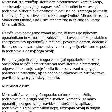
Microsoft 365 združuje storitve za produktivnost, komunikacijo,
sodelovanje, upravljanje naprav, zaščito identitet in varovanje
podatkov. Nabor funkcionalnosti je odvisen od izbranega paketa in
lahko vključuje storitve, kot so Exchange Online, Microsoft Teams,
SharePoint Online, OneDrive ter namizne in spletne aplikacije
Microsoft 365.
Naročnikom pomagamo izbrati pakete, ki ustrezajo njihovim
uporabnikom in varnostnim zahtevam. Pri uvedbi lahko poskrbimo
za vzpostavitev uporabniških računov, povezavo domen, dodelitev
licenc, osnovne varnostne nastavitve ter migracijo elektronske pošte
in podatkov iz obstoječega okolja.
Pri upravljanju licenc je mogoče dodajati uporabniška mesta k
obstoječim naročninam ter naročati nove storitve. Spremembe,
odpovedi in zmanjševanje števila licenc so vezani na pogoje
posamezne naročnine, njeno obdobje veljavnosti in Microsoftova
pravila novega trgovinskega modela.
Microsoft Azure
Microsoft Azure omogoča uporabo računskih, omrežnih,
podatkovnih in drugih oblačnih storitev. Naročniki ga lahko
uporabljajo za gostovanje navideznih strežnikov, aplikacij,
podatkovnih zbirk, varnostnih kopij, razvojnih okolij in drugih