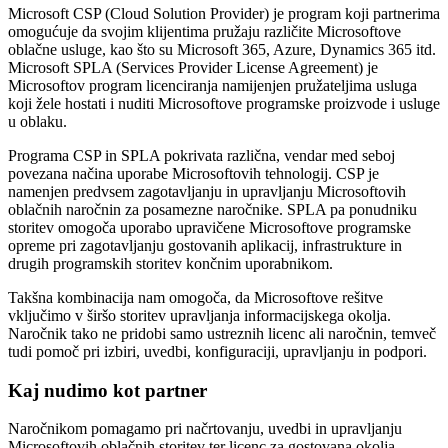
Microsoft CSP (Cloud Solution Provider) je program koji partnerima
omogućuje da svojim klijentima pružaju različite Microsoftove
oblačne usluge, kao što su Microsoft 365, Azure, Dynamics 365 itd.
Microsoft SPLA (Services Provider License Agreement) je
Microsoftov program licenciranja namijenjen pružateljima usluga
koji žele hostati i nuditi Microsoftove programske proizvode i usluge
u oblaku.
Programa CSP in SPLA pokrivata različna, vendar med seboj
povezana načina uporabe Microsoftovih tehnologij. CSP je
namenjen predvsem zagotavljanju in upravljanju Microsoftovih
oblačnih naročnin za posamezne naročnike. SPLA pa ponudniku
storitev omogoča uporabo upravičene Microsoftove programske
opreme pri zagotavljanju gostovanih aplikacij, infrastrukture in
drugih programskih storitev končnim uporabnikom.
Takšna kombinacija nam omogoča, da Microsoftove rešitve
vključimo v širšo storitev upravljanja informacijskega okolja.
Naročnik tako ne pridobi samo ustreznih licenc ali naročnin, temveč
tudi pomoč pri izbiri, uvedbi, konfiguraciji, upravljanju in podpori.
Kaj nudimo kot partner
Naročnikom pomagamo pri načrtovanju, uvedbi in upravljanju
Microsoftovih oblačnih storitev ter licenc za gostovana okolja.