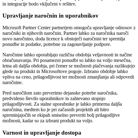
in integracije bodo vključeni v rešitev.
Upravljanje naročnin in uporabnikov
Microsoft Partner Center partnerjem omogoča upravljanje odnosov z
naročniki in njihovih naročnin. Partner lahko za naročnika naroči
novo naročnino, doda licence k obstoječi naročnini ter spremlja
ponudbe in podatke, potrebne za zagotavljanje podpore.
Naročnine lahko uporabljajo različna obdobja veljavnosti in načine
obračunavanja. Pri posamezni ponudbi so lahko na voljo mesečna,
letna ali daljša obdobja, pri čemer se možnosti plačevanja razlikujejo
glede na produkt in Microsoftove pogoje. Izbrano obdobje lahko
vpliva na ceno, prilagodljivost ter možnosti zmanjšanja ali odpovedi
naročnine.
Pred naročilom zato preverimo dejanske potrebe naročnika,
predvideno število uporabnikov in zahtevano stopnjo
prilagodljivosti. Za stalne uporabnike je lahko primerna daljša
naročnina, medtem ko je pri začasnih projektih ali hitro
spreminjajočih se ekipah smiselno preveriti bolj prilagodljive
možnosti, kadar so za izbrani produkt na voljo.
Varnost in upravljanje dostopa