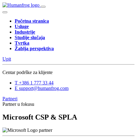
Početna stranica
Usluge
Industrije
Studije slučaja
Tvrtka
Žablja perspektiva
Upit
Centar podrške za klijente
T
+386 1 777 33 44
E
support@humanfrog.com
Partneri
Partner u fokusu
Microsoft CSP & SPLA