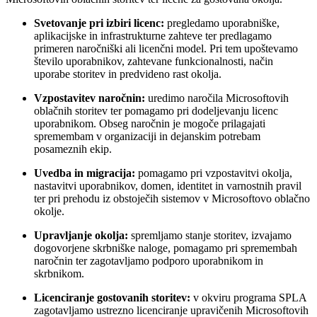
Svetovanje pri izbiri licenc:
pregledamo uporabniške,
aplikacijske in infrastrukturne zahteve ter predlagamo
primeren naročniški ali licenčni model. Pri tem upoštevamo
število uporabnikov, zahtevane funkcionalnosti, način
uporabe storitev in predvideno rast okolja.
Vzpostavitev naročnin:
uredimo naročila Microsoftovih
oblačnih storitev ter pomagamo pri dodeljevanju licenc
uporabnikom. Obseg naročnin je mogoče prilagajati
spremembam v organizaciji in dejanskim potrebam
posameznih ekip.
Uvedba in migracija:
pomagamo pri vzpostavitvi okolja,
nastavitvi uporabnikov, domen, identitet in varnostnih pravil
ter pri prehodu iz obstoječih sistemov v Microsoftovo oblačno
okolje.
Upravljanje okolja:
spremljamo stanje storitev, izvajamo
dogovorjene skrbniške naloge, pomagamo pri spremembah
naročnin ter zagotavljamo podporo uporabnikom in
skrbnikom.
Licenciranje gostovanih storitev:
v okviru programa SPLA
zagotavljamo ustrezno licenciranje upravičenih Microsoftovih