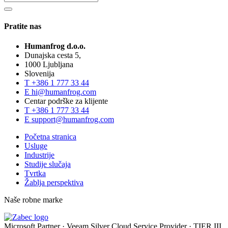
Pratite nas
Humanfrog d.o.o.
Dunajska cesta 5,
1000 Ljubljana
Slovenija
T
+386 1 777 33 44
E
hi@humanfrog.com
Centar podrške za klijente
T
+386 1 777 33 44
E
support@humanfrog.com
Početna stranica
Usluge
Industrije
Studije slučaja
Tvrtka
Žablja perspektiva
Naše robne marke
Microsoft Partner
·
Veeam Silver Cloud Service Provider
·
TIER III